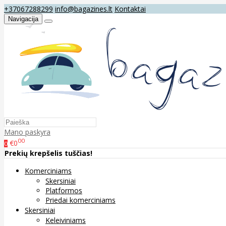
+37067288299
info@bagazines.lt
Kontaktai
Navigacija
Mano paskyra
00
€0
0
Prekių krepšelis tuščias!
Komerciniams
Skersiniai
Platformos
Priedai komerciniams
Skersiniai
Keleiviniams