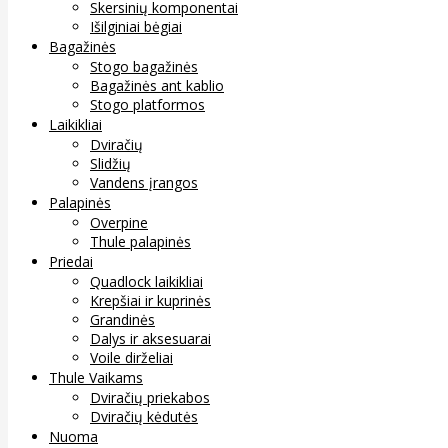
Skersinių komponentai
Išilginiai bėgiai
Bagažinės
Stogo bagažinės
Bagažinės ant kablio
Stogo platformos
Laikikliai
Dviračių
Slidžių
Vandens įrangos
Palapinės
Overpine
Thule palapinės
Priedai
Quadlock laikikliai
Krepšiai ir kuprinės
Grandinės
Dalys ir aksesuarai
Voile dirželiai
Thule Vaikams
Dviračių priekabos
Dviračių kėdutės
Nuoma