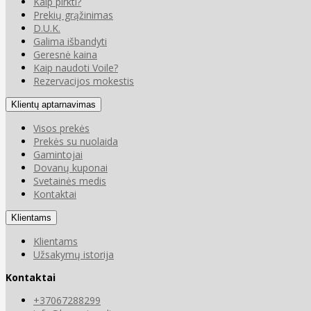
Kaip pirkti?
Prekių grąžinimas
D.U.K.
Galima išbandyti
Geresnė kaina
Kaip naudoti Voile?
Rezervacijos mokestis
Klientų aptarnavimas
Visos prekės
Prekės su nuolaida
Gamintojai
Dovanų kuponai
Svetainės medis
Kontaktai
Klientams
Klientams
Užsakymų istorija
Kontaktai
+37067288299