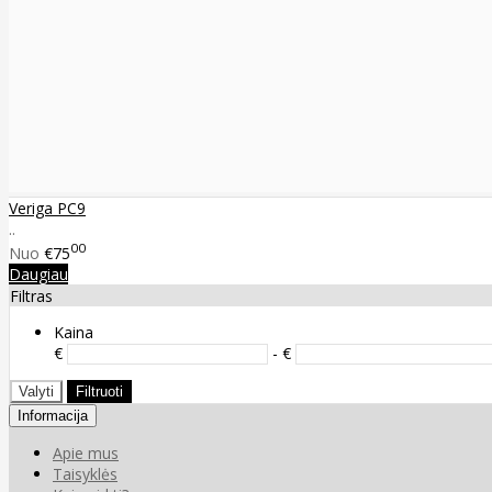
Veriga PC9
..
00
Nuo
€75
Daugiau
Filtras
Kaina
€
- €
Valyti
Filtruoti
Informacija
Apie mus
Taisyklės