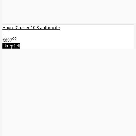
Hapro Cruiser 10.8 anthracite
..
00
€697
Į krepšelį