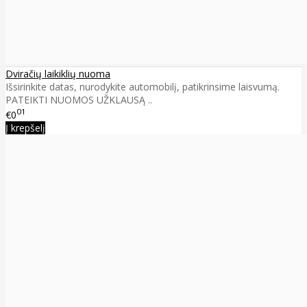
Dviračių laikiklių nuoma
Išsirinkite datas, nurodykite automobilį, patikrinsime laisvumą.
PATEIKTI NUOMOS UŽKLAUSĄ ..
01
€0
Į krepšelį