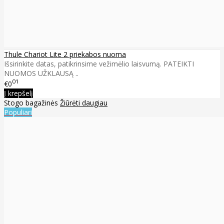
Thule Chariot Lite 2 priekabos nuoma
Išsirinkite datas, patikrinsime vežimėlio laisvumą. PATEIKTI
NUOMOS UŽKLAUSĄ ..
01
€0
Į krepšelį
Stogo bagažinės
Žiūrėti daugiau
Populiari