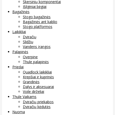
Skersinių komponentai
Išilginiai bėgiai
Bagažinės
Stogo bagažinės
Bagažinės ant kablio
Stogo platformos
Laikikliai
Dviračių
Slidžių
Vandens įrangos
Palapinės
Overpine
Thule palapinės
Priedai
Quadlock laikikliai
Krepšiai ir kuprinės
Grandinės
Dalys ir aksesuarai
Voile dirželiai
Thule Vaikams
Dviračių priekabos
Dviračių kėdutės
Nuoma