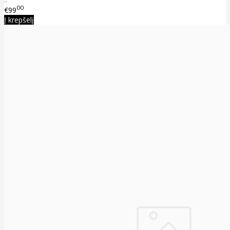
00
€99
Į krepšelį