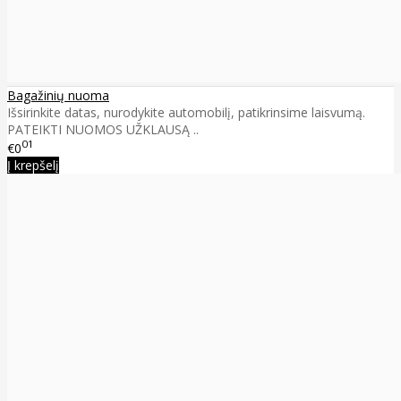
Bagažinių nuoma
Išsirinkite datas, nurodykite automobilį, patikrinsime laisvumą.
PATEIKTI NUOMOS UŽKLAUSĄ ..
01
€0
Į krepšelį