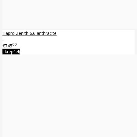
Hapro Zenith 6.6 anthracite
..
00
€745
Į krepšelį