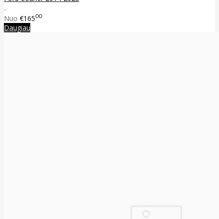
..
00
Nuo
€165
Daugiau