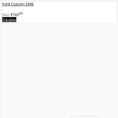
Ford Custom SWB
..
00
Nuo
€165
Daugiau