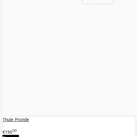
Thule Proride
..
00
€190