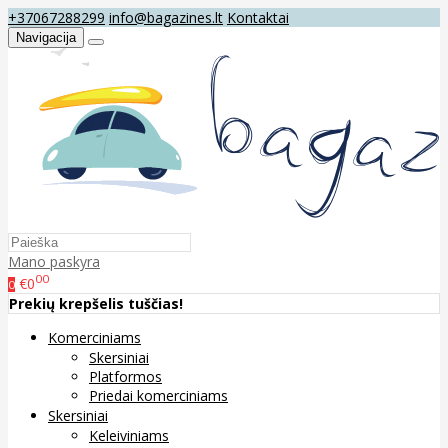
+37067288299
info@bagazines.lt
Kontaktai
Navigacija
Mano paskyra
00
€0
0
Prekių krepšelis tuščias!
Komerciniams
Skersiniai
Platformos
Priedai komerciniams
Skersiniai
Keleiviniams