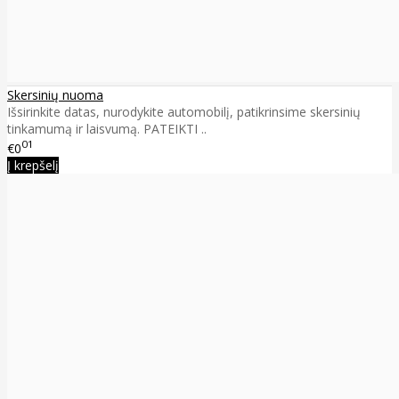
Skersinių nuoma
Išsirinkite datas, nurodykite automobilį, patikrinsime skersinių
tinkamumą ir laisvumą. PATEIKTI ..
01
€0
Į krepšelį