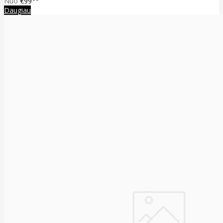
Nuo
€99
Daugiau