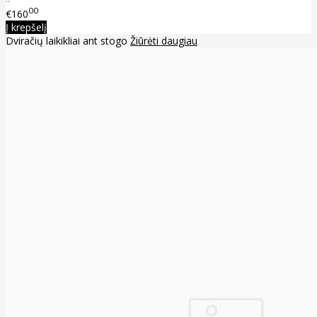
00
€160
Į krepšelį
Dviračių laikikliai ant stogo
Žiūrėti daugiau