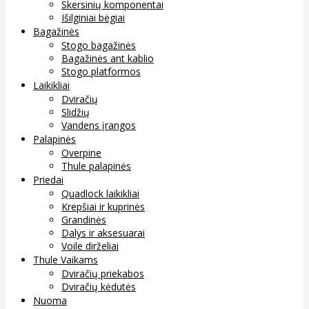
Skersinių komponentai
Išilginiai bėgiai
Bagažinės
Stogo bagažinės
Bagažinės ant kablio
Stogo platformos
Laikikliai
Dviračių
Slidžių
Vandens įrangos
Palapinės
Overpine
Thule palapinės
Priedai
Quadlock laikikliai
Krepšiai ir kuprinės
Grandinės
Dalys ir aksesuarai
Voile dirželiai
Thule Vaikams
Dviračių priekabos
Dviračių kėdutės
Nuoma