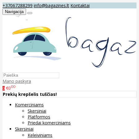
+37067288299
info@bagazines.lt
Kontaktai
Navigacija
Mano paskyra
00
€0
0
Prekių krepšelis tuščias!
Komerciniams
Skersiniai
Platformos
Priedai komerciniams
Skersiniai
Keleiviniams