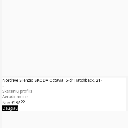
Nordrive Silenzio SKODA Octavia, 5-dr Hatchback, 21-
..
Skersinių profilis
Aerodinaminis
00
Nuo
€198
Daugiau