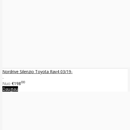
Nordrive Silenzio Toyota Rav4 03/19-
..
00
Nuo
€198
Daugiau