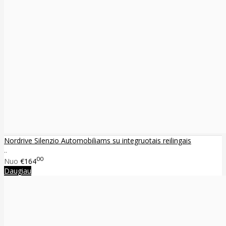
Nordrive Silenzio Automobiliams su integruotais reilingais
..
00
Nuo
€164
Daugiau