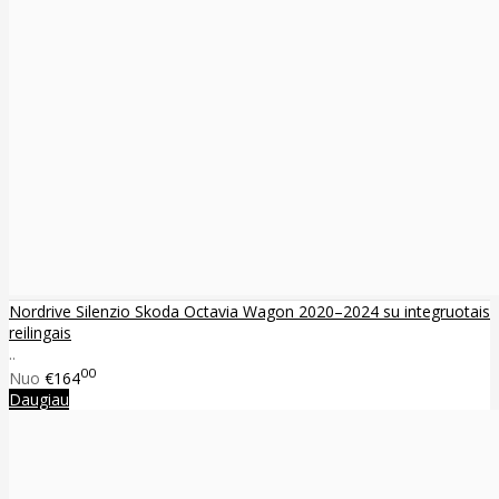
Nordrive Silenzio Skoda Octavia Wagon 2020–2024 su integruotais
reilingais
..
00
Nuo
€164
Daugiau