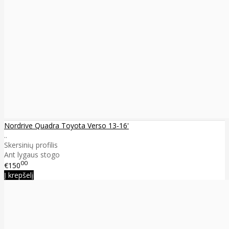
Nordrive Quadra Toyota Verso 13-16'
..
Skersinių profilis
Ant lygaus stogo
00
€150
Į krepšelį