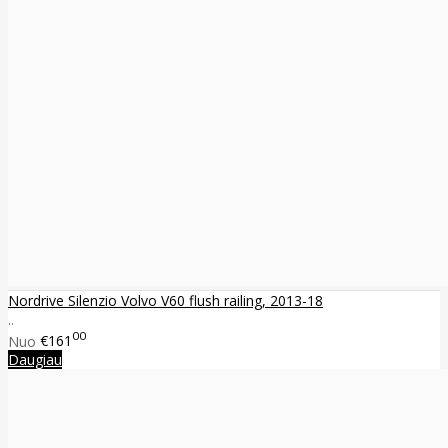
Nordrive Silenzio Volvo V60 flush railing, 2013-18
..
00
Nuo
€161
Daugiau