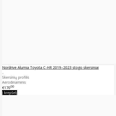
Nordrive Alumia Toyota C-HR 2019–2023 stogo skersiniai
..
Skersinių profilis
Aerodinaminis
00
€170
Į krepšelį