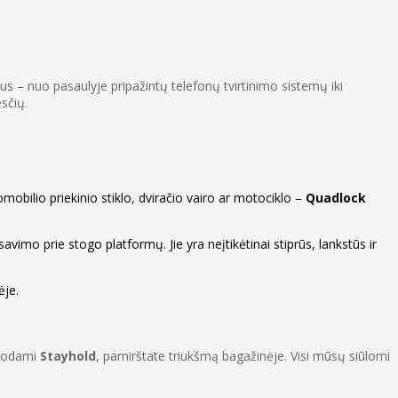
us – nuo pasaulyje pripažintų telefonų tvirtinimo sistemų iki
sčių.
omobilio priekinio stiklo, dviračio vairo ar motociklo –
Quadlock
vimo prie stogo platformų. Jie yra neįtikėtinai stiprūs, lankstūs ir
ėje.
udodami
Stayhold
, pamirštate triukšmą bagažinėje. Visi mūsų siūlomi