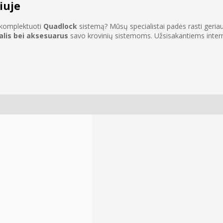
iuje
sukomplektuoti
Quadlock
sistemą? Mūsų specialistai padės rasti geriaus
alis bei aksesuarus
savo krovinių sistemoms. Užsisakantiems interne