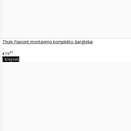
Thule Fixpoint montavimo komplekto dangteliai
..
91
€19
Į krepšelį