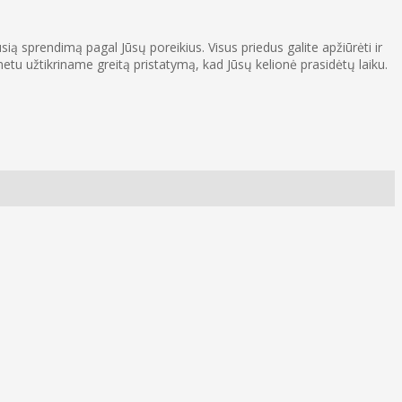
ią sprendimą pagal Jūsų poreikius. Visus priedus galite apžiūrėti ir
tu užtikriname greitą pristatymą, kad Jūsų kelionė prasidėtų laiku.