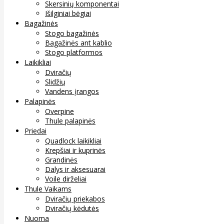
Skersinių komponentai
Išilginiai bėgiai
Bagažinės
Stogo bagažinės
Bagažinės ant kablio
Stogo platformos
Laikikliai
Dviračių
Slidžių
Vandens įrangos
Palapinės
Overpine
Thule palapinės
Priedai
Quadlock laikikliai
Krepšiai ir kuprinės
Grandinės
Dalys ir aksesuarai
Voile dirželiai
Thule Vaikams
Dviračių priekabos
Dviračių kėdutės
Nuoma