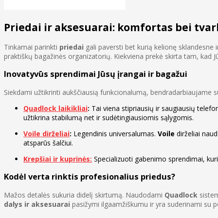
Priedai ir aksesuarai: komfortas bei tvar
Tinkamai parinkti
priedai
gali paversti bet kurią kelionę sklandesne 
praktiškų bagažinės organizatorių. Kiekviena prekė skirta tam, kad J
Inovatyvūs sprendimai Jūsų įrangai ir bagažui
Siekdami užtikrinti aukščiausią funkcionalumą, bendradarbiaujame s
Quadlock laikikliai
:
Tai viena stipriausių ir saugiausių telefo
užtikrina stabilumą net ir sudėtingiausiomis sąlygomis.
Voile dirželiai
:
Legendinis universalumas.
Voile
dirželiai naud
atsparūs šalčiui.
Krepšiai ir kuprinės:
Specializuoti gabenimo sprendimai, kuri
Kodėl verta rinktis profesionalius priedus?
Mažos detalės sukuria didelį skirtumą. Naudodami
Quadlock
sistem
dalys ir aksesuarai
pasižymi ilgaamžiškumu ir yra suderinami su po