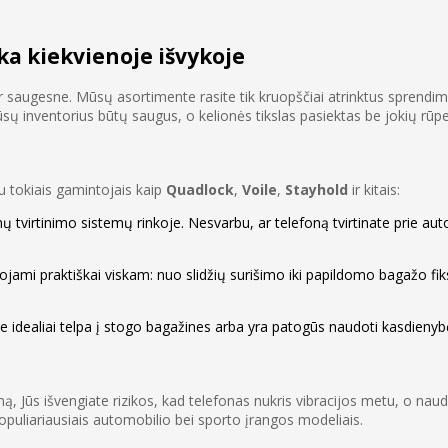
ka kiekvienoje išvykoje
ir saugesne. Mūsų asortimente rasite tik kruopščiai atrinktus sprendim
ūsų inventorius būtų saugus, o kelionės tikslas pasiektas be jokių rūpe
u tokiais gamintojais kaip
Quadlock
,
Voile
,
Stayhold
ir kitais:
nų tvirtinimo sistemų rinkoje. Nesvarbu, ar telefoną tvirtinate prie aut
ojami praktiškai viskam: nuo slidžių surišimo iki papildomo bagažo fiksa
e idealiai telpa į stogo bagažines arba yra patogūs naudoti kasdienyb
ą, Jūs išvengiate rizikos, kad telefonas nukris vibracijos metu, o na
puliariausiais automobilio bei sporto įrangos modeliais.