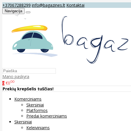
+37067288299
info@bagazines.lt
Kontaktai
Navigacija
Mano paskyra
00
€0
0
Prekių krepšelis tuščias!
Komerciniams
Skersiniai
Platformos
Priedai komerciniams
Skersiniai
Keleiviniams