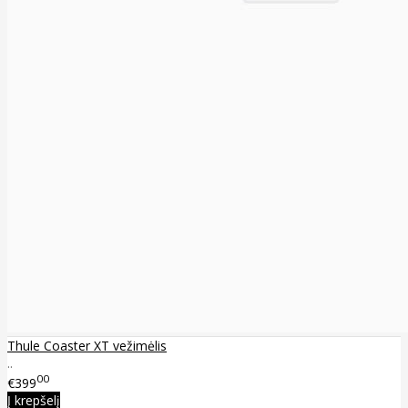
Thule Coaster XT vežimėlis
..
00
€399
Į krepšelį