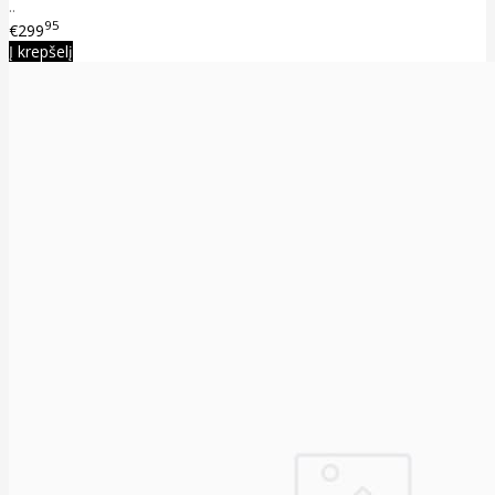
..
95
€299
Į krepšelį