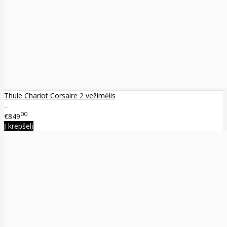
Thule Chariot Corsaire 2 vežimėlis
..
00
€849
Į krepšelį