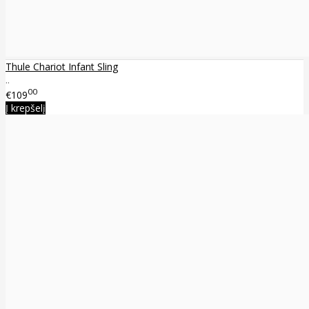
Thule Chariot Infant Sling
..
00
€109
Į krepšelį