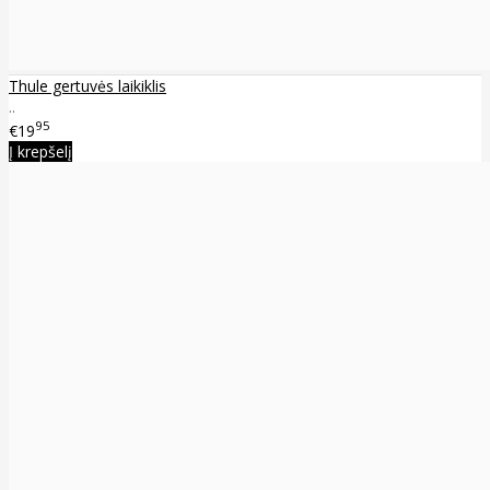
Thule gertuvės laikiklis
..
95
€19
Į krepšelį