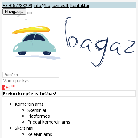
+37067288299
info@bagazines.lt
Kontaktai
Navigacija
Mano paskyra
00
€0
0
Prekių krepšelis tuščias!
Komerciniams
Skersiniai
Platformos
Priedai komerciniams
Skersiniai
Keleiviniams