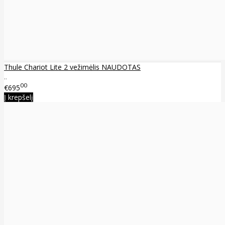
Thule Chariot Lite 2 vežimėlis NAUDOTAS
..
00
€695
Į krepšelį