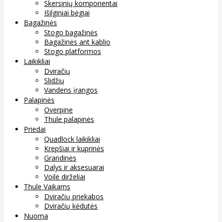
Skersinių komponentai
Išilginiai bėgiai
Bagažinės
Stogo bagažinės
Bagažinės ant kablio
Stogo platformos
Laikikliai
Dviračių
Slidžių
Vandens įrangos
Palapinės
Overpine
Thule palapinės
Priedai
Quadlock laikikliai
Krepšiai ir kuprinės
Grandinės
Dalys ir aksesuarai
Voile dirželiai
Thule Vaikams
Dviračių priekabos
Dviračių kėdutės
Nuoma