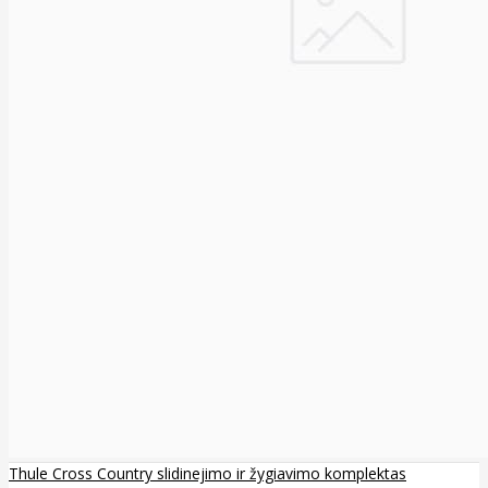
Thule Cross Country slidinejimo ir žygiavimo komplektas