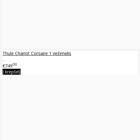
Thule Chariot Corsaire 1 vežimėlis
..
00
€749
Į krepšelį