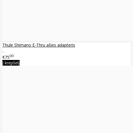
Thule Shimano E-Thru ašies adapteris
..
00
€75
Į krepšelį