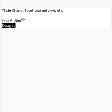
Thule Chariot Sport vežimėlis dvivietis
..
00
Nuo
€1,500
Daugiau