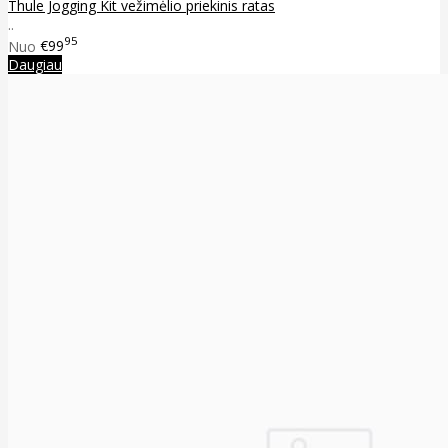
Thule Jogging Kit vežimėlio priekinis ratas
..
95
Nuo
€99
Daugiau