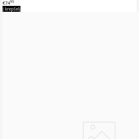
95
€74
Į krepšelį