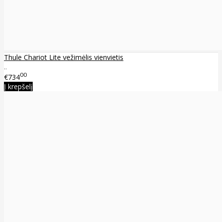
Thule Chariot Lite vežimėlis vienvietis
..
00
€734
Į krepšelį