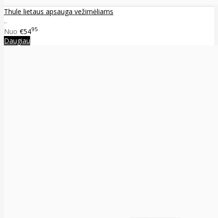
Thule lietaus apsauga vežimėliams
..
95
Nuo
€54
Daugiau