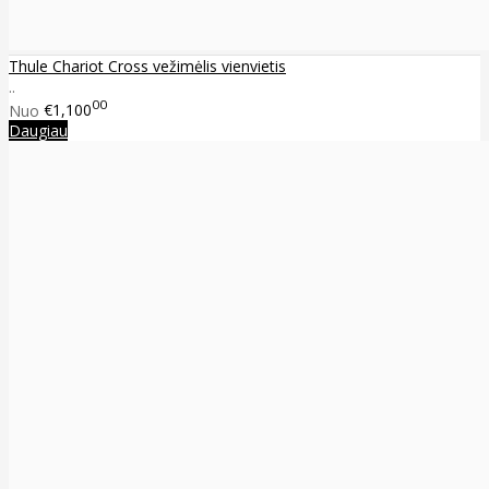
Thule Chariot Cross vežimėlis vienvietis
..
00
Nuo
€1,100
Daugiau