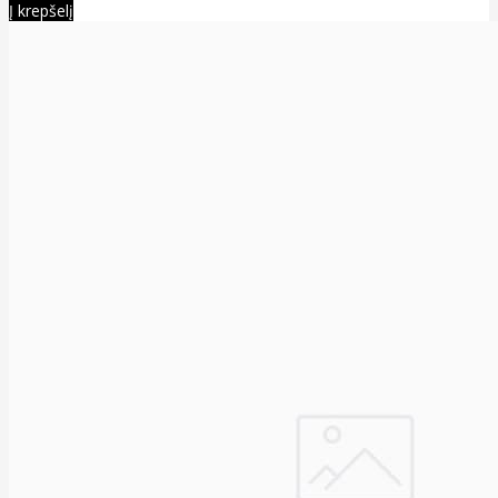
Į krepšelį