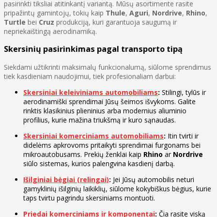
pasirinkti tiksliai atitinkantį variantą. Mūsų asortimente rasite
pripažintų gamintojų, tokių kaip
Thule
,
Aguri
,
Nordrive
,
Rhino
,
Turtle
bei
Cruz
produkciją, kuri garantuoja saugumą ir
nepriekaištingą aerodinamiką.
Skersinių pasirinkimas pagal transporto tipą
Siekdami užtikrinti maksimalų funkcionalumą, siūlome sprendimus
tiek kasdieniam naudojimui, tiek profesionaliam darbui:
Skersiniai keleiviniams automobiliams
:
Stilingi, tylūs ir
aerodinamiški sprendimai Jūsų šeimos išvykoms. Galite
rinktis klasikinius plieninius arba modernius aliuminio
profilius, kurie mažina triukšmą ir kuro sąnaudas.
Skersiniai komerciniams automobiliams
:
Itin tvirti ir
didelėms apkrovoms pritaikyti sprendimai furgonams bei
mikroautobusams. Prekių ženklai kaip
Rhino
ar
Nordrive
siūlo sistemas, kurios palengvina kasdienį darbą.
Išilginiai bėgiai (relingai)
:
Jei Jūsų automobilis neturi
gamyklinių išilginių laikiklių, siūlome kokybiškus bėgius, kurie
taps tvirtu pagrindu skersiniams montuoti.
Priedai komerciniams ir komponentai
:
Čia rasite viską