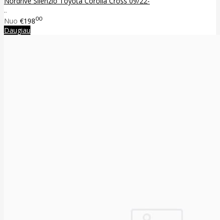
Nordrive Silenzio Toyota Corolla Cross 09/22-
..
00
Nuo
€198
Daugiau