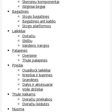
Skersinių komponentai
Išilginiai bėgiai
Bagažinės
Stogo bagažinės
Bagažinės ant kablio
Stogo platformos
Laikikliai
Dviračių
Slidžių
Vandens įrangos
Palapinės
Overpine
Thule palapinės
Priedai
Quadlock laikikliai
Krepšiai ir kuprinės
Grandinės
Dalys ir aksesuarai
Voile dirželiai
Thule Vaikams
Dviračių priekabos
Dviračių kėdutės
Nuoma