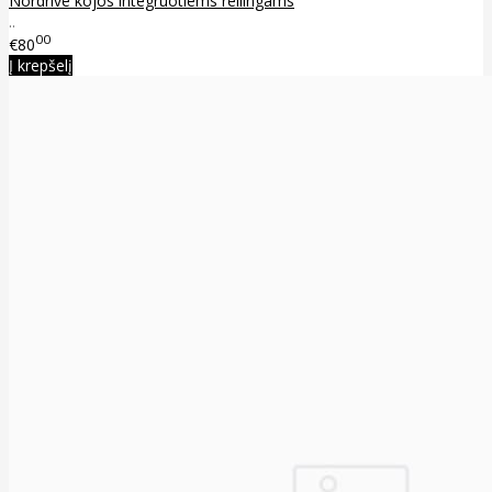
Nordrive kojos integruotiems reilingams
..
00
€80
Į krepšelį