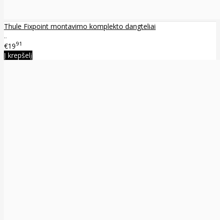
Thule Fixpoint montavimo komplekto dangteliai
..
91
€19
Į krepšelį