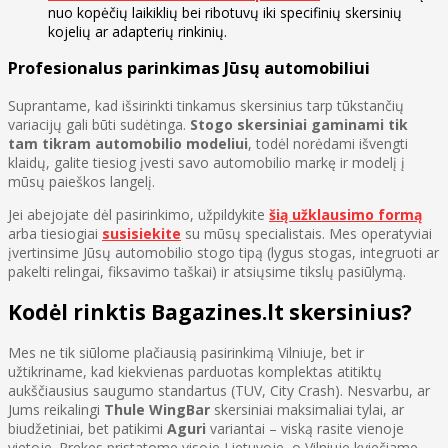
nuo kopėčių laikiklių bei ribotuvų iki specifinių skersinių
kojelių ar adapterių rinkinių.
Profesionalus parinkimas Jūsų automobiliui
Suprantame, kad išsirinkti tinkamus skersinius tarp tūkstančių
variacijų gali būti sudėtinga.
Stogo skersiniai gaminami tik
tam tikram automobilio modeliui
, todėl norėdami išvengti
klaidų, galite tiesiog įvesti savo automobilio markę ir modelį į
mūsų paieškos langelį.
Jei abejojate dėl pasirinkimo, užpildykite
šią užklausimo formą
arba tiesiogiai
susisiekite
su mūsų specialistais. Mes operatyviai
įvertinsime Jūsų automobilio stogo tipą (lygus stogas, integruoti ar
pakelti relingai, fiksavimo taškai) ir atsiųsime tikslų pasiūlymą.
Kodėl rinktis Bagazines.lt skersinius?
Mes ne tik siūlome plačiausią pasirinkimą Vilniuje, bet ir
užtikriname, kad kiekvienas parduotas komplektas atitiktų
aukščiausius saugumo standartus (TUV, City Crash). Nesvarbu, ar
Jums reikalingi
Thule WingBar
skersiniai maksimaliai tylai, ar
biudžetiniai, bet patikimi
Aguri
variantai – viską rasite vienoje
vietoje. Prekes pristatome visoje Lietuvoje, o Vilniuje kviečiame