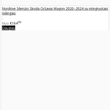
Nordrive Silenzio Skoda Octavia Wagon 2020–2024 su integruotais
reilingais
..
00
Nuo
€164
Daugiau