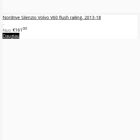
Nordrive Silenzio Volvo V60 flush railing, 2013-18
..
00
Nuo
€161
Daugiau