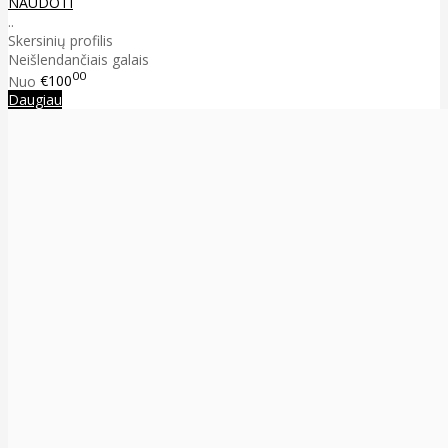
NAUDOTI
..
Skersinių profilis
Neišlendančiais galais
00
Nuo
€100
Daugiau