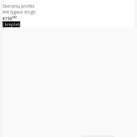
..
Skersinių profilis
Ant lygaus stogo
00
€150
Į krepšelį