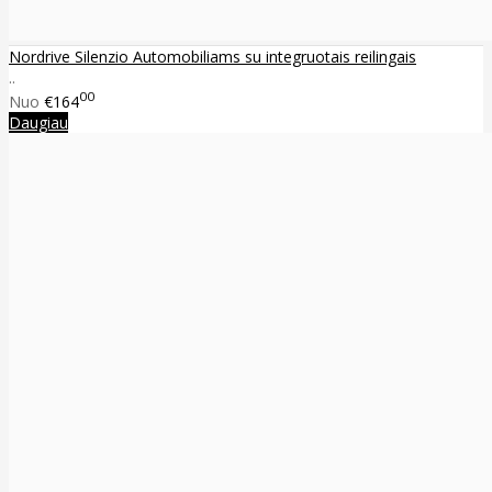
Nordrive Silenzio Automobiliams su integruotais reilingais
..
00
Nuo
€164
Daugiau