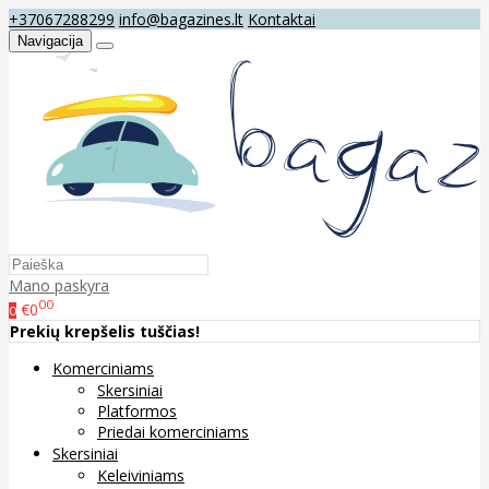
+37067288299
info@bagazines.lt
Kontaktai
Navigacija
Mano paskyra
00
€0
0
Prekių krepšelis tuščias!
Komerciniams
Skersiniai
Platformos
Priedai komerciniams
Skersiniai
Keleiviniams