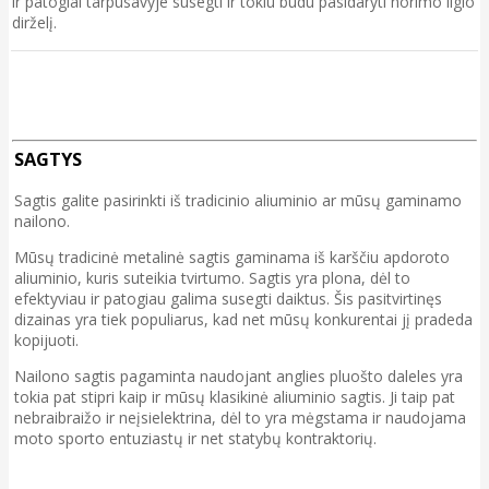
ir patogiai tarpusavyje susegti ir tokiu būdu pasidaryti norimo ilgio
dirželį.
SAGTYS
Sagtis galite pasirinkti iš tradicinio aliuminio ar mūsų gaminamo
nailono.
Mūsų tradicinė metalinė sagtis gaminama iš karščiu apdoroto
aliuminio, kuris suteikia tvirtumo. Sagtis yra plona, dėl to
efektyviau ir patogiau galima susegti daiktus. Šis pasitvirtinęs
dizainas yra tiek populiarus, kad net mūsų konkurentai jį pradeda
kopijuoti.
Nailono sagtis pagaminta naudojant anglies pluošto daleles yra
tokia pat stipri kaip ir mūsų klasikinė aliuminio sagtis. Ji taip pat
nebraibraižo ir neįsielektrina, dėl to yra mėgstama ir naudojama
moto sporto entuziastų ir net statybų kontraktorių.