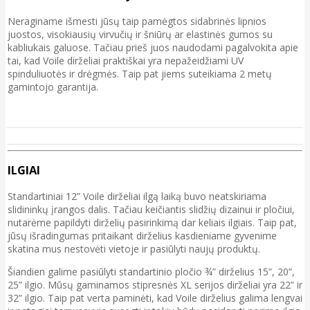
Neraginame išmesti jūsų taip pamėgtos sidabrinės lipnios
juostos, visokiausių virvučių ir šniūrų ar elastinės gumos su
kabliukais galuose. Tačiau prieš juos naudodami pagalvokita apie
tai, kad Voile dirželiai praktiškai yra nepažeidžiami UV
spinduliuotės ir drėgmės. Taip pat jiems suteikiama 2 metų
gamintojo garantija.
ILGIAI
Standartiniai 12” Voile dirželiai ilgą laiką buvo neatskiriama
slidininkų įrangos dalis. Tačiau keičiantis slidžių dizainui ir pločiui,
nutarėme papildyti dirželių pasirinkimą dar keliais ilgiais. Taip pat,
jūsų išradingumas pritaikant dirželius kasdieniame gyvenime
skatina mus nestovėti vietoje ir pasiūlyti naujų produktų.
Šiandien galime pasiūlyti standartinio pločio ¾” dirželius 15”, 20”,
25” ilgio. Mūsų gaminamos stipresnės XL serijos dirželiai yra 22” ir
32” ilgio. Taip pat verta paminėti, kad Voile dirželius galima lengvai