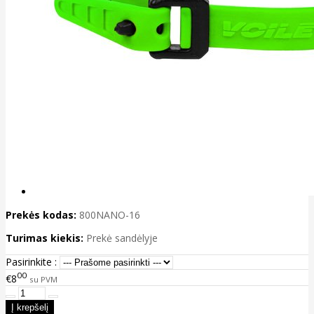
Prekės kodas:
800NANO-16
Turimas kiekis:
Prekė sandėlyje
Pasirinkite :
00
€8
su PVM