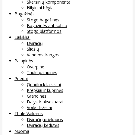
Skersinių komponentai
Išilginiai bėgiai
Bagažinės
Stogo bagažinės
Bagažinės ant kablio
Stogo platformos
Laikikliai
Dviračių
Slidžių
Vandens įrangos
Palapinės
Overpine
Thule palapinės
Priedai
Quadlock laikikliai
Krepšiai ir kuprinės
Grandinės
Dalys ir aksesuarai
Voile dirželiai
Thule Vaikams
Dviračių priekabos
Dviračių kėdutės
Nuoma