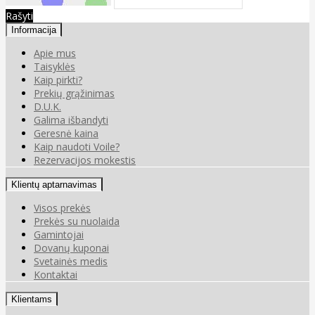
Rašyti
Informacija
Apie mus
Taisyklės
Kaip pirkti?
Prekių grąžinimas
D.U.K.
Galima išbandyti
Geresnė kaina
Kaip naudoti Voile?
Rezervacijos mokestis
Klientų aptarnavimas
Visos prekės
Prekės su nuolaida
Gamintojai
Dovanų kuponai
Svetainės medis
Kontaktai
Klientams