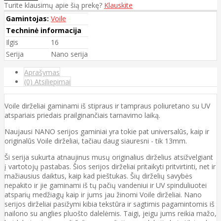
Turite klausimų apie šią prekę?
Klauskite
Gamintojas:
Voile
Techninė informacija
Ilgis
16
Serija
Nano serija
Aprašymas
(0) Atsiliepimai
Voile dirželiai gaminami iš stipraus ir tampraus poliuretano su UV
atspariais priedais prailginančiais tarnavimo laiką.
Naujausi NANO serijos gaminiai yra tokie pat universalūs, kaip ir
originalūs Voile dirželiai, tačiau daug siauresni - tik 13mm.
Ši serija sukurta atnaujinus musų originalius dirželius atsižvelgiant
į vartotojų pastabas. Šios serijos dirželiai pritaikyti pritvirtinti, net ir
mažiausius daiktus, kaip kad pieštukas. Šių dirželių savybės
nepakito ir jie gaminami iš tų pačių vandeniui ir UV spinduliuotei
atsparių medžiagų kaip ir jums jau žinomi Voile dirželiai. Nano
serijos dirželiai pasižymi kibia tekstūra ir sagtimis pagamintomis iš
nailono su anglies pluošto dalelėmis. Taigi, jeigu jums reikia mažo,