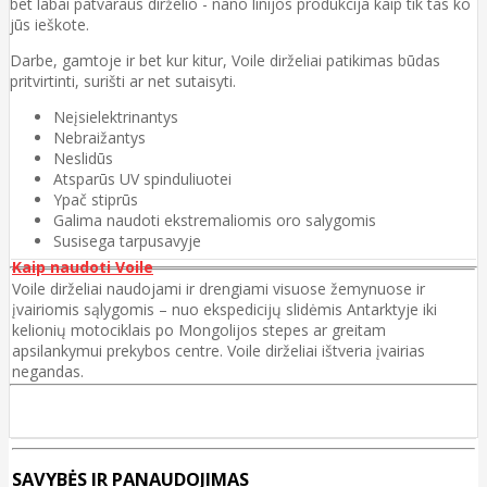
bet labai patvaraus dirželio - nano linijos produkcija kaip tik tas ko
jūs ieškote.
Darbe, gamtoje ir bet kur kitur, Voile dirželiai patikimas būdas
pritvirtinti, surišti ar net sutaisyti.
Neįsielektrinantys
Nebraižantys
Neslidūs
Atsparūs UV spinduliuotei
Ypač stiprūs
Galima naudoti ekstremaliomis oro salygomis
Susisega tarpusavyje
Kaip naudoti Voile
Voile dirželiai naudojami ir drengiami visuose žemynuose ir
įvairiomis sąlygomis – nuo ekspedicijų slidėmis Antarktyje iki
kelionių motociklais po Mongolijos stepes ar greitam
apsilankymui prekybos centre. Voile dirželiai ištveria įvairias
negandas.
SAVYBĖS IR PANAUDOJIMAS