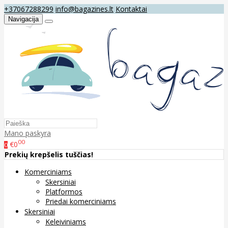
+37067288299
info@bagazines.lt
Kontaktai
Navigacija
Mano paskyra
00
€0
0
Prekių krepšelis tuščias!
Komerciniams
Skersiniai
Platformos
Priedai komerciniams
Skersiniai
Keleiviniams