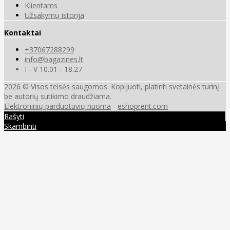
Klientams
Užsakymų istorija
Kontaktai
+37067288299
info@bagazines.lt
I - V 10.01 - 18.27
2026 © Visos teisės saugomos. Kopijuoti, platinti svetainės turinį
be autorių sutikimo draudžiama.
Elektroninių parduotuvių nuoma
-
eshoprent.com
Rašyti
Skambinti