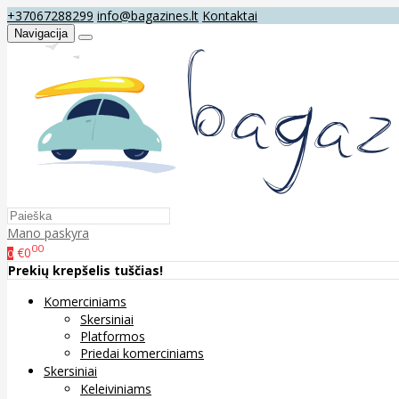
+37067288299
info@bagazines.lt
Kontaktai
Navigacija
Mano paskyra
00
€0
0
Prekių krepšelis tuščias!
Komerciniams
Skersiniai
Platformos
Priedai komerciniams
Skersiniai
Keleiviniams