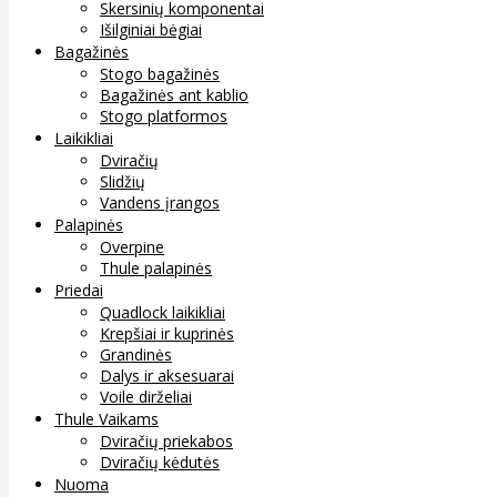
Skersinių komponentai
Išilginiai bėgiai
Bagažinės
Stogo bagažinės
Bagažinės ant kablio
Stogo platformos
Laikikliai
Dviračių
Slidžių
Vandens įrangos
Palapinės
Overpine
Thule palapinės
Priedai
Quadlock laikikliai
Krepšiai ir kuprinės
Grandinės
Dalys ir aksesuarai
Voile dirželiai
Thule Vaikams
Dviračių priekabos
Dviračių kėdutės
Nuoma