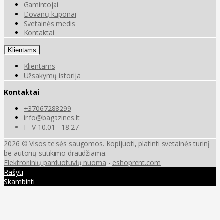
Gamintojai
Dovanų kuponai
Svetainės medis
Kontaktai
Klientams
Klientams
Užsakymų istorija
Kontaktai
+37067288299
info@bagazines.lt
I - V 10.01 - 18.27
2026 © Visos teisės saugomos. Kopijuoti, platinti svetainės turinį
be autorių sutikimo draudžiama.
Elektroninių parduotuvių nuoma
-
eshoprent.com
Rašyti
Skambinti