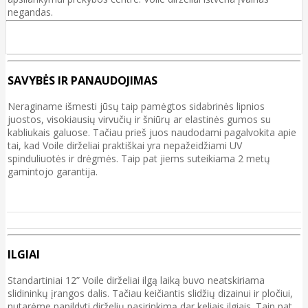
negandas.
SAVYBĖS IR PANAUDOJIMAS
Neraginame išmesti jūsų taip pamėgtos sidabrinės lipnios
juostos, visokiausių virvučių ir šniūrų ar elastinės gumos su
kabliukais galuose. Tačiau prieš juos naudodami pagalvokita apie
tai, kad Voile dirželiai praktiškai yra nepažeidžiami UV
spinduliuotės ir drėgmės. Taip pat jiems suteikiama 2 metų
gamintojo garantija.
ILGIAI
Standartiniai 12” Voile dirželiai ilgą laiką buvo neatskiriama
slidininkų įrangos dalis. Tačiau keičiantis slidžių dizainui ir pločiui,
nutarėme papildyti dirželių pasirinkimą dar keliais ilgiais. Taip pat,