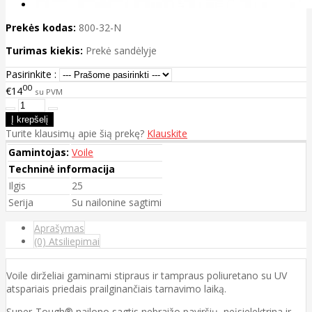
Prekės kodas:
800-32-N
Turimas kiekis:
Prekė sandėlyje
Pasirinkite :
00
€14
su PVM
Turite klausimų apie šią prekę?
Klauskite
Gamintojas:
Voile
Techninė informacija
Ilgis
25
Serija
Su nailonine sagtimi
Aprašymas
(0) Atsiliepimai
Voile dirželiai gaminami stipraus ir tampraus poliuretano su UV
atspariais priedais prailginančiais tarnavimo laiką.
Super-Tough® nailono sagtis nebraižo paviršių, neįsielektrina ir