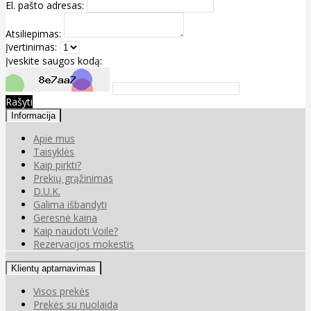
El. pašto adresas:
Atsiliepimas:
Įvertinimas:
Įveskite saugos kodą:
Rašyti
Informacija
Apie mus
Taisyklės
Kaip pirkti?
Prekių grąžinimas
D.U.K.
Galima išbandyti
Geresnė kaina
Kaip naudoti Voile?
Rezervacijos mokestis
Klientų aptarnavimas
Visos prekės
Prekės su nuolaida