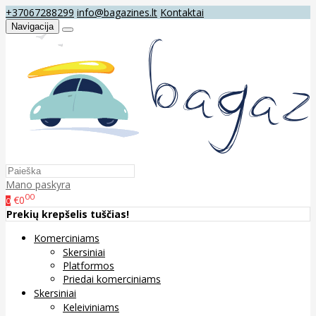
+37067288299
info@bagazines.lt
Kontaktai
Navigacija
Mano paskyra
00
€0
0
Prekių krepšelis tuščias!
Komerciniams
Skersiniai
Platformos
Priedai komerciniams
Skersiniai
Keleiviniams