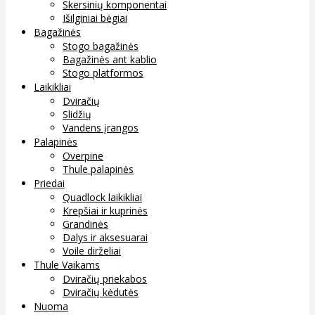
Skersinių komponentai
Išilginiai bėgiai
Bagažinės
Stogo bagažinės
Bagažinės ant kablio
Stogo platformos
Laikikliai
Dviračių
Slidžių
Vandens įrangos
Palapinės
Overpine
Thule palapinės
Priedai
Quadlock laikikliai
Krepšiai ir kuprinės
Grandinės
Dalys ir aksesuarai
Voile dirželiai
Thule Vaikams
Dviračių priekabos
Dviračių kėdutės
Nuoma