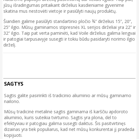
jūsų išradingumas pritaikant dirželius kasdieniame gyvenime
skatina mus nestovėti vietoje ir pasiūlyti naujų produktų.
Šiandien galime pasiūlyti standartinio pločio ¾” dirželius 15”, 20”,
25” ilgio. Mūsų gaminamos stipresnės XL serijos dirželiai yra 22” ir
32” ilgio. Taip pat verta paminėti, kad Voile dirželius galima lengvai
ir patogiai tarpusavyje susegti ir tokiu būdu pasidaryti norimo ilgio
dirželį.
SAGTYS
Sagtis galite pasirinkti iš tradicinio aliuminio ar mūsų gaminamo
nailono.
Mūsų tradicinė metalinė sagtis gaminama iš karščiu apdoroto
aliuminio, kuris suteikia tvirtumo. Sagtis yra plona, dėl to
efektyviau ir patogiau galima susegti daiktus. Šis pasitvirtinęs
dizainas yra tiek populiarus, kad net mūsų konkurentai jį pradeda
kopijuoti.