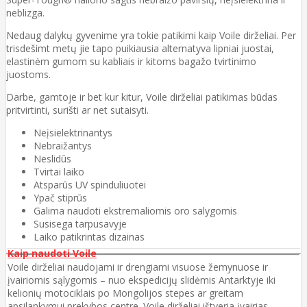
neblizga.
Nedaug dalykų gyvenime yra tokie patikimi kaip Voile dirželiai. Per
trisdešimt metų jie tapo puikiausia alternatyva lipniai juostai,
elastinėm gumom su kabliais ir kitoms bagažo tvirtinimo
juostoms.
Darbe, gamtoje ir bet kur kitur, Voile dirželiai patikimas būdas
pritvirtinti, surišti ar net sutaisyti.
Neįsielektrinantys
Nebraižantys
Neslidūs
Tvirtai laiko
Atsparūs UV spinduliuotei
Ypač stiprūs
Galima naudoti ekstremaliomis oro salygomis
Susisega tarpusavyje
Laiko patikrintas dizainas
Kaip naudoti Voile
Voile dirželiai naudojami ir drengiami visuose žemynuose ir
įvairiomis sąlygomis – nuo ekspedicijų slidėmis Antarktyje iki
kelionių motociklais po Mongolijos stepes ar greitam
apsilankymui prekybos centre. Voile dirželiai ištveria įvairias