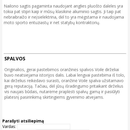
Nailono sagtis pagaminta naudojant anglies pluošto daleles yra
tokia pat stipri kaip ir mūsų klasikinė aliuminio sagtis. Ji taip pat
nebraibraižo ir neįsielektrina, dėl to yra mėgstama ir naudojama
moto sporto entuziastų ir net statybų kontraktorių.
SPALVOS
Originalios, gerai pastebimos oranžinės spalvos Voile dirželiai
buvo neatsiejama istorijos dalis. Labai lengvai pastebima iš tolo,
kai dirželius reikėdavo surasti, oranžinė Voile spalva užsitarnavo
gerą reputaciją. Tačiau, dėl jūsų išradingumo pritaikant dirželius
vis naujais būdais, nutarėme praplėsti spalvų gamą ir pasiūlyti
platesnį pasirinkimą skirtingiems gyvenimo atvejams.
Parašyti atsiliepimą
Vardas: