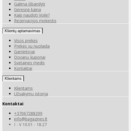
Galima išbandyti
Geresnė kaina
Kaip naudoti Voile?
Rezervacijos mokestis
Klientų aptarnavimas
Visos prekės
Prekės su nuolaida
Gamintojai
Dovanų kuponai
Svetainės medis
Kontaktai
Klientams
Klientams
Užsakymų istorija
Kontaktai
+37067288299
info@bagazines.lt
I - V 10.01 - 18.27