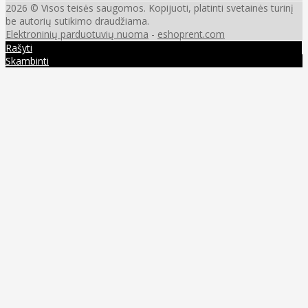
2026 © Visos teisės saugomos. Kopijuoti, platinti svetainės turinį
be autorių sutikimo draudžiama.
Elektroninių parduotuvių nuoma
-
eshoprent.com
Rašyti
Skambinti