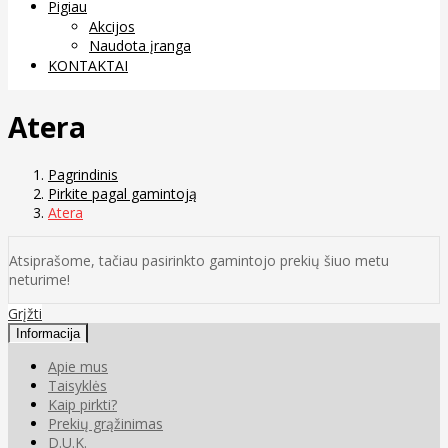
Pigiau
Akcijos
Naudota įranga
KONTAKTAI
Atera
Pagrindinis
Pirkite pagal gamintoją
Atera
Atsiprašome, tačiau pasirinkto gamintojo prekių šiuo metu
neturime!
Grįžti
Informacija
Apie mus
Taisyklės
Kaip pirkti?
Prekių grąžinimas
D.U.K.