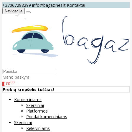
+37067288299
info@bagazines.lt
Kontaktai
Navigacija
Mano paskyra
00
€0
0
Prekių krepšelis tuščias!
Komerciniams
Skersiniai
Platformos
Priedai komerciniams
Skersiniai
Keleiviniams