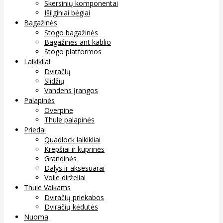
Skersinių komponentai
Išilginiai bėgiai
Bagažinės
Stogo bagažinės
Bagažinės ant kablio
Stogo platformos
Laikikliai
Dviračių
Slidžių
Vandens įrangos
Palapinės
Overpine
Thule palapinės
Priedai
Quadlock laikikliai
Krepšiai ir kuprinės
Grandinės
Dalys ir aksesuarai
Voile dirželiai
Thule Vaikams
Dviračių priekabos
Dviračių kėdutės
Nuoma