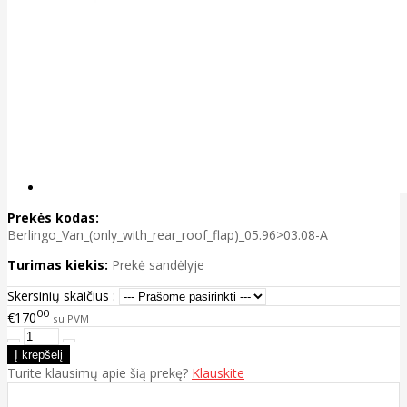
Prekės kodas:
Berlingo_Van_(only_with_rear_roof_flap)_05.96>03.08-A
Turimas kiekis:
Prekė sandėlyje
Skersinių skaičius :
00
€170
su PVM
Turite klausimų apie šią prekę?
Klauskite