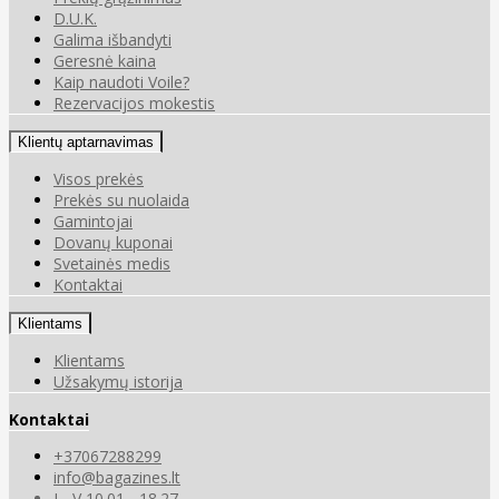
D.U.K.
Galima išbandyti
Geresnė kaina
Kaip naudoti Voile?
Rezervacijos mokestis
Klientų aptarnavimas
Visos prekės
Prekės su nuolaida
Gamintojai
Dovanų kuponai
Svetainės medis
Kontaktai
Klientams
Klientams
Užsakymų istorija
Kontaktai
+37067288299
info@bagazines.lt
I - V 10.01 - 18.27