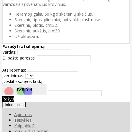
vamzdžiais) sveriančius krovinius.
Keliamoji galia, 50 kg x skersinių skaičius.
Skersinių tipas: plieniniai, aptraukti plastmase.
Skersinių plotis, cm:32.
Skersinių aukštis, cm:39.
Užraktas:yra.
Parašyti atsiliepimą
Vardas:
El. pašto adresas:
Atsiliepimas:
Įvertinimas:
Įveskite saugos kodą:
Rašyti
Informacija
Apie mus
Taisyklės
Kaip pirkti?
Prekių grąžinimas