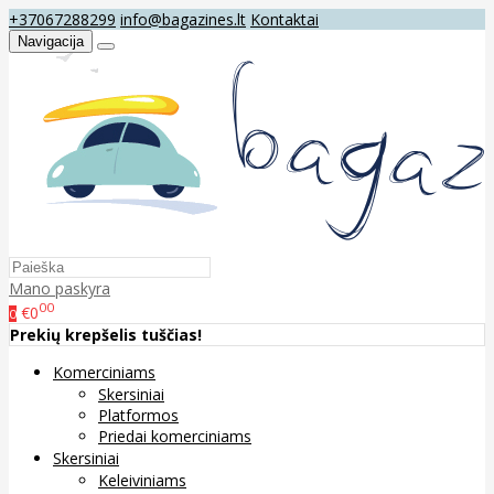
+37067288299
info@bagazines.lt
Kontaktai
Navigacija
Mano paskyra
00
€0
0
Prekių krepšelis tuščias!
Komerciniams
Skersiniai
Platformos
Priedai komerciniams
Skersiniai
Keleiviniams