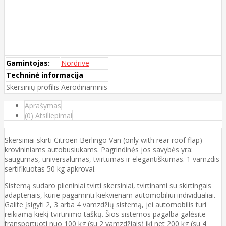
Gamintojas:
Nordrive
Techninė informacija
Skersinių profilis
Aerodinaminis
Aprašymas
(0) Atsiliepimai
Skersiniai skirti Citroen Berlingo Van (only with rear roof flap)
krovininiams autobusiukams. Pagrindinės jos savybės yra:
saugumas, universalumas, tvirtumas ir elegantiškumas. 1 vamzdis
sertifikuotas 50 kg apkrovai.
Sistemą sudaro plieniniai tvirti skersiniai, tvirtinami su skirtingais
adapteriais, kurie pagaminti kiekvienam automobiliui individualiai.
Galite įsigyti 2, 3 arba 4 vamzdžių sistemą, jei automobilis turi
reikiamą kiekį tvirtinimo taškų. Šios sistemos pagalba galėsite
transportuoti nuo 100 kg (su 2 vamzdžiais) iki net 200 kg (su 4