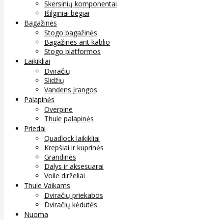
Skersinių komponentai
Išilginiai bėgiai
Bagažinės
Stogo bagažinės
Bagažinės ant kablio
Stogo platformos
Laikikliai
Dviračių
Slidžių
Vandens įrangos
Palapinės
Overpine
Thule palapinės
Priedai
Quadlock laikikliai
Krepšiai ir kuprinės
Grandinės
Dalys ir aksesuarai
Voile dirželiai
Thule Vaikams
Dviračių priekabos
Dviračių kėdutės
Nuoma