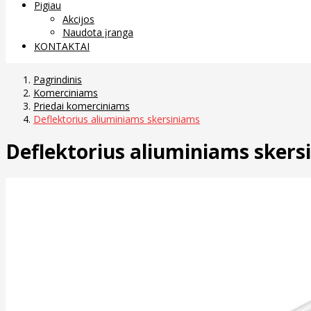
Pigiau
Akcijos
Naudota įranga
KONTAKTAI
Pagrindinis
Komerciniams
Priedai komerciniams
Deflektorius aliuminiams skersiniams
Deflektorius aliuminiams skers