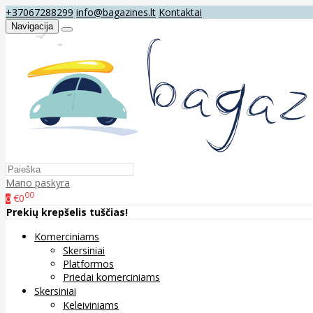
+37067288299
info@bagazines.lt
Kontaktai
Navigacija
Mano paskyra
00
€0
0
Prekių krepšelis tuščias!
Komerciniams
Skersiniai
Platformos
Priedai komerciniams
Skersiniai
Keleiviniams