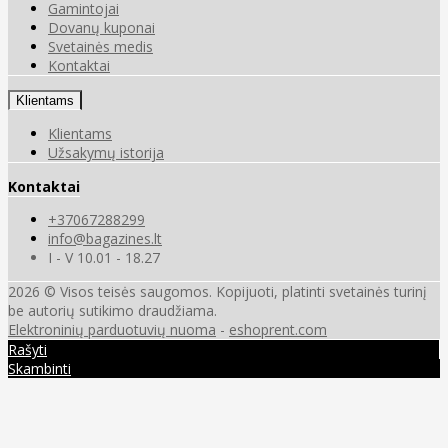
Gamintojai
Dovanų kuponai
Svetainės medis
Kontaktai
Klientams
Klientams
Užsakymų istorija
Kontaktai
+37067288299
info@bagazines.lt
I - V 10.01 - 18.27
2026 © Visos teisės saugomos. Kopijuoti, platinti svetainės turinį
be autorių sutikimo draudžiama.
Elektroninių parduotuvių nuoma
-
eshoprent.com
Rašyti
Skambinti