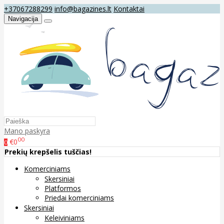
+37067288299
info@bagazines.lt
Kontaktai
Navigacija
Mano paskyra
00
€0
0
Prekių krepšelis tuščias!
Komerciniams
Skersiniai
Platformos
Priedai komerciniams
Skersiniai
Keleiviniams