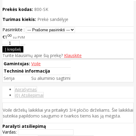
Prekės kodas:
800-SK
Turimas kiekis:
Prekė sandėlyje
Pasirinkite :
00
€1
su PVM
Turite klausimų apie šią prekę?
Klauskite
Gamintojas:
Voile
Techninė informacija
Serija
Su aliuminio sagtimi
Aprašymas
(0) Atsiliepimai
Voile dirželių laikikliai yra pritaikyti 3/4 pločio dirželiams. Šie laikikliai
suteikia papildomo saugumo ir tvarkos tiems kas ją mėgsta.
Parašyti atsiliepimą
Vardas: