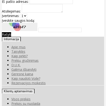
El. pašto adresas:
Atsiliepimas:
Įvertinimas:
Įveskite saugos kodą:
Rašyti
Informacija
Apie mus
Taisyklės
Kaip pirkti?
Prekių grąžinimas
D.U.K.
Galima išbandyti
Geresnė kaina
Kaip naudoti Voile?
Rezervacijos mokestis
Klientų aptarnavimas
Visos prekės
Prekės su nuolaida