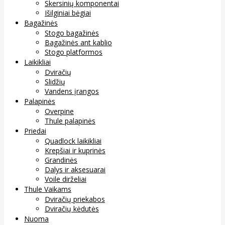
Skersinių komponentai
Išilginiai bėgiai
Bagažinės
Stogo bagažinės
Bagažinės ant kablio
Stogo platformos
Laikikliai
Dviračių
Slidžių
Vandens įrangos
Palapinės
Overpine
Thule palapinės
Priedai
Quadlock laikikliai
Krepšiai ir kuprinės
Grandinės
Dalys ir aksesuarai
Voile dirželiai
Thule Vaikams
Dviračių priekabos
Dviračių kėdutės
Nuoma