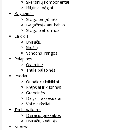
Skersinių komponentai
Išilginiai bėgiai
Bagažinės
Stogo bagažinės
Bagažinės ant kablio
Stogo platformos
Laikikliai
Dviračių
Slidžių
Vandens įrangos
Palapinės
Overpine
Thule palapinės
Priedai
Quadlock laikikliai
Krepšiai ir kuprinės
Grandinės
Dalys ir aksesuarai
Voile dirželiai
Thule Vaikams
Dviračių priekabos
Dviračių kėdutės
Nuoma