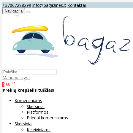
+37067288299
info@bagazines.lt
Kontaktai
Navigacija
Mano paskyra
00
€0
0
Prekių krepšelis tuščias!
Komerciniams
Skersiniai
Platformos
Priedai komerciniams
Skersiniai
Keleiviniams