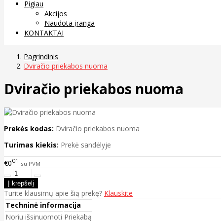
Pigiau
Akcijos
Naudota įranga
KONTAKTAI
Pagrindinis
Dviračio priekabos nuoma
Dviračio priekabos nuoma
Prekės kodas:
Dviračio priekabos nuoma
Turimas kiekis:
Prekė sandėlyje
01
€0
su PVM
Turite klausimų apie šią prekę?
Klauskite
Techninė informacija
Noriu išsinuomoti
Priekabą