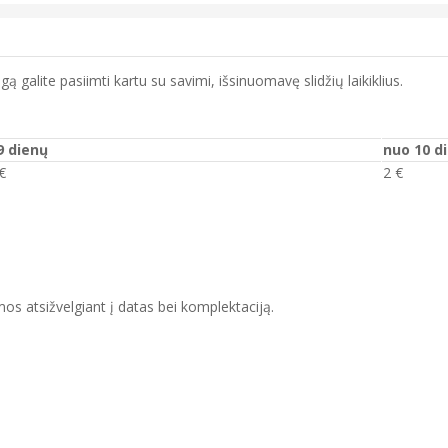
ą galite pasiimti kartu su savimi, išsinuomavę slidžių laikiklius.
 9 dienų
nuo 10 d
€
2 €
s atsižvelgiant į datas bei komplektaciją.