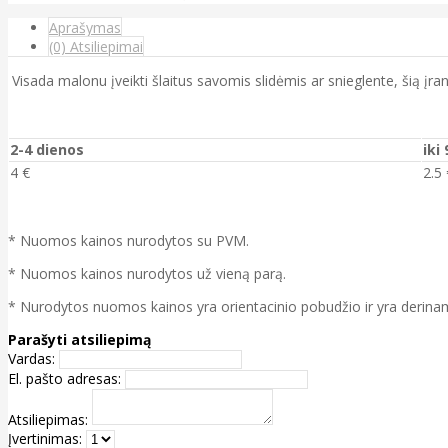
Aprašymas
(0) Atsiliepimai
Visada malonu įveikti šlaitus savomis slidėmis ar snieglente, šią įrang
2-4 dienos
iki
4 €
2.5 
* Nuomos kainos nurodytos su PVM.
* Nuomos kainos nurodytos už vieną parą.
* Nurodytos nuomos kainos yra orientacinio pobudžio ir yra derinamo
Parašyti atsiliepimą
Vardas:
El. pašto adresas:
Atsiliepimas:
Įvertinimas: