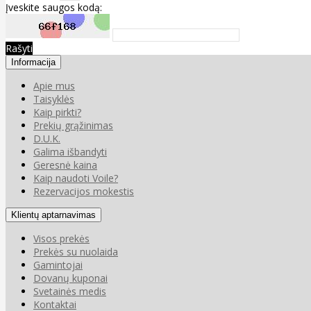
Įveskite saugos kodą:
Rašyti
Informacija
Apie mus
Taisyklės
Kaip pirkti?
Prekių grąžinimas
D.U.K.
Galima išbandyti
Geresnė kaina
Kaip naudoti Voile?
Rezervacijos mokestis
Klientų aptarnavimas
Visos prekės
Prekės su nuolaida
Gamintojai
Dovanų kuponai
Svetainės medis
Kontaktai