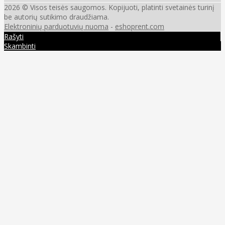
2026 © Visos teisės saugomos. Kopijuoti, platinti svetainės turinį
be autorių sutikimo draudžiama.
Elektroninių parduotuvių nuoma
-
eshoprent.com
Rašyti
Skambinti