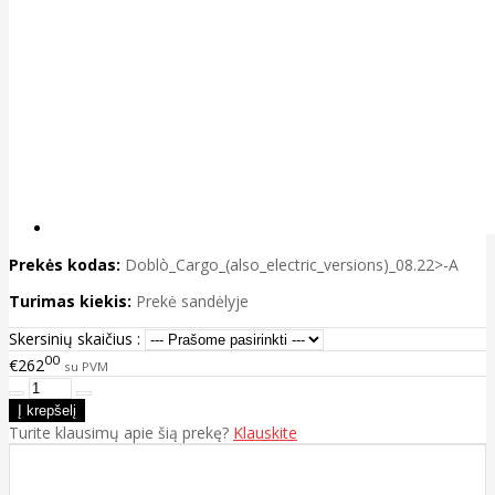
Prekės kodas:
Doblò_Cargo_(also_electric_versions)_08.22>-A
Turimas kiekis:
Prekė sandėlyje
Skersinių skaičius :
00
€262
su PVM
Turite klausimų apie šią prekę?
Klauskite