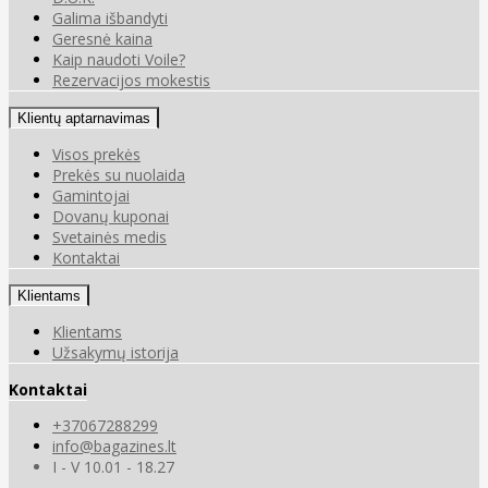
Galima išbandyti
Geresnė kaina
Kaip naudoti Voile?
Rezervacijos mokestis
Klientų aptarnavimas
Visos prekės
Prekės su nuolaida
Gamintojai
Dovanų kuponai
Svetainės medis
Kontaktai
Klientams
Klientams
Užsakymų istorija
Kontaktai
+37067288299
info@bagazines.lt
I - V 10.01 - 18.27