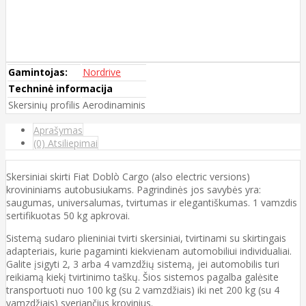
Gamintojas:
Nordrive
Techninė informacija
Skersinių profilis
Aerodinaminis
Aprašymas
(0) Atsiliepimai
Skersiniai skirti Fiat Doblò Cargo (also electric versions)
krovininiams autobusiukams. Pagrindinės jos savybės yra:
saugumas, universalumas, tvirtumas ir elegantiškumas. 1 vamzdis
sertifikuotas 50 kg apkrovai.
Sistemą sudaro plieniniai tvirti skersiniai, tvirtinami su skirtingais
adapteriais, kurie pagaminti kiekvienam automobiliui individualiai.
Galite įsigyti 2, 3 arba 4 vamzdžių sistemą, jei automobilis turi
reikiamą kiekį tvirtinimo taškų. Šios sistemos pagalba galėsite
transportuoti nuo 100 kg (su 2 vamzdžiais) iki net 200 kg (su 4
vamzdžiais) sveriančius krovinius.