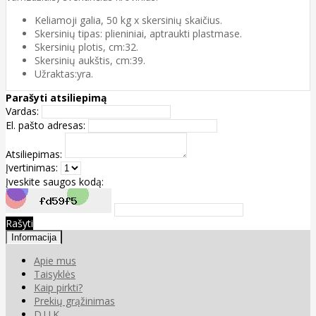
Keliamoji galia, 50 kg x skersinių skaičius.
Skersinių tipas: plieniniai, aptraukti plastmase.
Skersinių plotis, cm:32.
Skersinių aukštis, cm:39.
Užraktas:yra.
Parašyti atsiliepimą
Vardas:
El. pašto adresas:
Atsiliepimas:
Įvertinimas:
Įveskite saugos kodą:
Rašyti
Informacija
Apie mus
Taisyklės
Kaip pirkti?
Prekių grąžinimas
D.U.K.