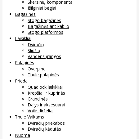
Skersinių komponentai
Išilginiai bėgiai
Bagažinės
Stogo bagažinės
Bagažinės ant kablio
Stogo platformos
Laikikliai
Dviračių
Slidžių
Vandens įrangos
Palapinės
Overpine
Thule palapinės
Priedai
Quadlock laikikliai
Krepšiai ir kuprinės
Grandinės
Dalys ir aksesuarai
Voile dirželiai
Thule Vaikams
Dviračių priekabos
Dviračių kėdutės
Nuoma