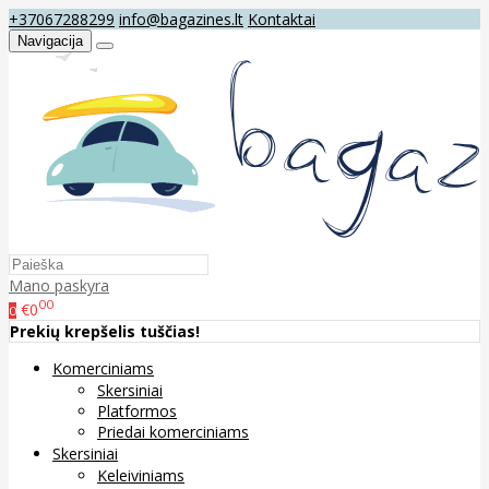
+37067288299
info@bagazines.lt
Kontaktai
Navigacija
Mano paskyra
00
€0
0
Prekių krepšelis tuščias!
Komerciniams
Skersiniai
Platformos
Priedai komerciniams
Skersiniai
Keleiviniams