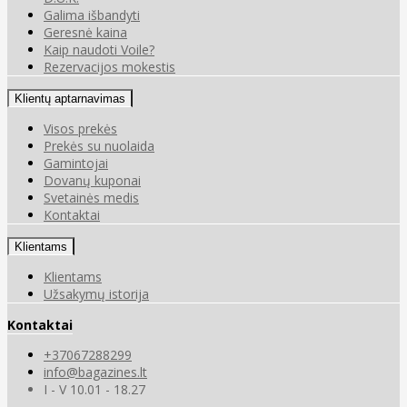
Galima išbandyti
Geresnė kaina
Kaip naudoti Voile?
Rezervacijos mokestis
Klientų aptarnavimas
Visos prekės
Prekės su nuolaida
Gamintojai
Dovanų kuponai
Svetainės medis
Kontaktai
Klientams
Klientams
Užsakymų istorija
Kontaktai
+37067288299
info@bagazines.lt
I - V 10.01 - 18.27