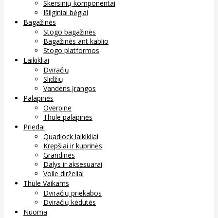
Skersinių komponentai
Išilginiai bėgiai
Bagažinės
Stogo bagažinės
Bagažinės ant kablio
Stogo platformos
Laikikliai
Dviračių
Slidžių
Vandens įrangos
Palapinės
Overpine
Thule palapinės
Priedai
Quadlock laikikliai
Krepšiai ir kuprinės
Grandinės
Dalys ir aksesuarai
Voile dirželiai
Thule Vaikams
Dviračių priekabos
Dviračių kėdutės
Nuoma