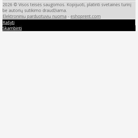
2026 © Visos teisės saugomos. Kopijuoti, platinti svetainės turinį
be autorių sutikimo draudžiama.
Elektroninių parduotuvių nuoma
-
eshoprent.com
Rašyti
Skambinti