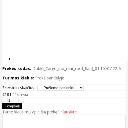
Prekės kodas:
Doblò_Cargo_(no_rear_roof_flap)_01.10>07.22-A
Turimas kiekis:
Prekė sandėlyje
Skersinių skaičius :
00
€181
su PVM
Turite klausimų apie šią prekę?
Klauskite