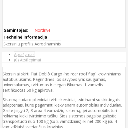
Gamintojas:
Nordrive
Techninė informacija
Skersinių profilis
Aerodinaminis
Aprašymas
(0) Atsiliepimai
Skersiniai skirti Fiat Doblò Cargo (no rear roof flap) krovininiams
autobusiukams. Pagrindinės jos savybės yra: saugumas,
universalumas, tvirtumas ir elegantiškumas. 1 vamzdis
sertifikuotas 50 kg apkrovai.
Sistemą sudaro plieniniai tvirti skersiniai, tvirtinami su skirtingais
adapteriais, kurie pagaminti kiekvienam automobiliui individualiai.
Galite įsigyti 2, 3 arba 4 vamzdžių sistemą, jei automobilis turi
reikiamą kiekį tvirtinimo taškų. Šios sistemos pagalba galėsite
transportuoti nuo 100 kg (su 2 vamzdžiais) iki net 200 kg (su 4
vamzdžiais) sveriančius krovinius.