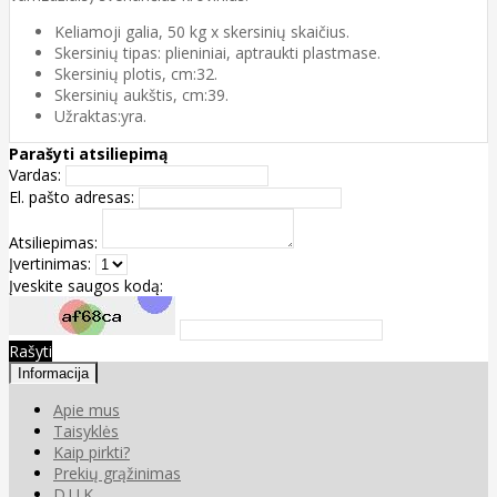
Keliamoji galia, 50 kg x skersinių skaičius.
Skersinių tipas: plieniniai, aptraukti plastmase.
Skersinių plotis, cm:32.
Skersinių aukštis, cm:39.
Užraktas:yra.
Parašyti atsiliepimą
Vardas:
El. pašto adresas:
Atsiliepimas:
Įvertinimas:
Įveskite saugos kodą:
Rašyti
Informacija
Apie mus
Taisyklės
Kaip pirkti?
Prekių grąžinimas
D.U.K.