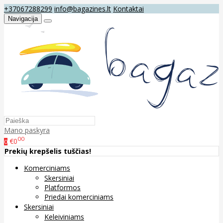
+37067288299
info@bagazines.lt
Kontaktai
Navigacija
Mano paskyra
00
€0
0
Prekių krepšelis tuščias!
Komerciniams
Skersiniai
Platformos
Priedai komerciniams
Skersiniai
Keleiviniams