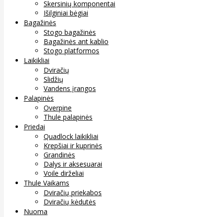
Skersinių komponentai
Išilginiai bėgiai
Bagažinės
Stogo bagažinės
Bagažinės ant kablio
Stogo platformos
Laikikliai
Dviračių
Slidžių
Vandens įrangos
Palapinės
Overpine
Thule palapinės
Priedai
Quadlock laikikliai
Krepšiai ir kuprinės
Grandinės
Dalys ir aksesuarai
Voile dirželiai
Thule Vaikams
Dviračių priekabos
Dviračių kėdutės
Nuoma