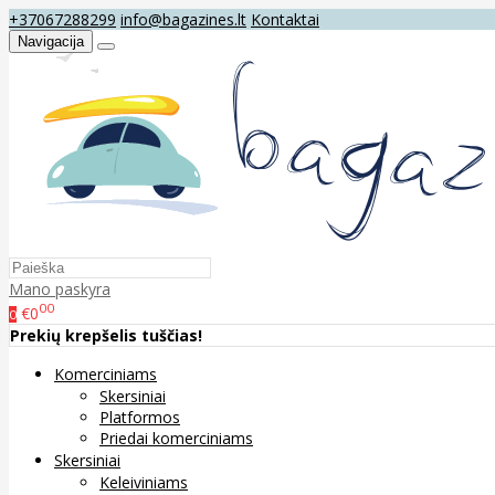
+37067288299
info@bagazines.lt
Kontaktai
Navigacija
Mano paskyra
00
€0
0
Prekių krepšelis tuščias!
Komerciniams
Skersiniai
Platformos
Priedai komerciniams
Skersiniai
Keleiviniams