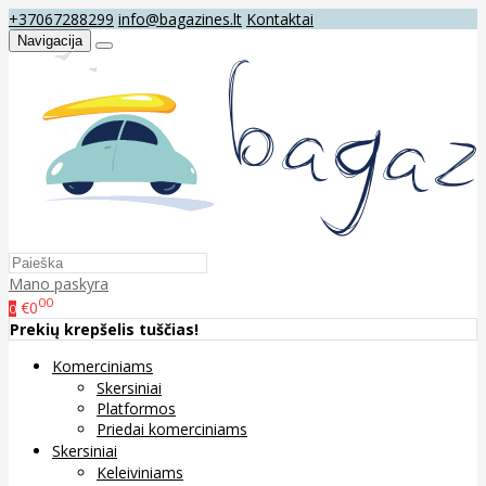
+37067288299
info@bagazines.lt
Kontaktai
Navigacija
Mano paskyra
00
€0
0
Prekių krepšelis tuščias!
Komerciniams
Skersiniai
Platformos
Priedai komerciniams
Skersiniai
Keleiviniams