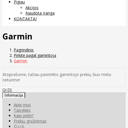
Pigiau
Akcijos
Naudota įranga
KONTAKTAI
Garmin
Pagrindinis
Pirkite pagal gamintoją
Garmin
Atsiprašome, tačiau pasirinkto gamintojo prekių šiuo metu
neturime!
Grįžti
Informacija
Apie mus
Taisyklės
Kaip pirkti?
Prekių grąžinimas
D.U.K.