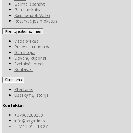
Galima išbandyti
Geresnė kaina
Kaip naudoti Voile?
Rezervacijos mokestis
Klientų aptarnavimas
Visos prekės
Prekės su nuolaida
Gamintojai
Dovanų kuponai
Svetainės medis
Kontaktai
Klientams
Klientams
Užsakymų istorija
Kontaktai
+37067288299
info@bagazines.lt
I - V 10.01 - 18.27