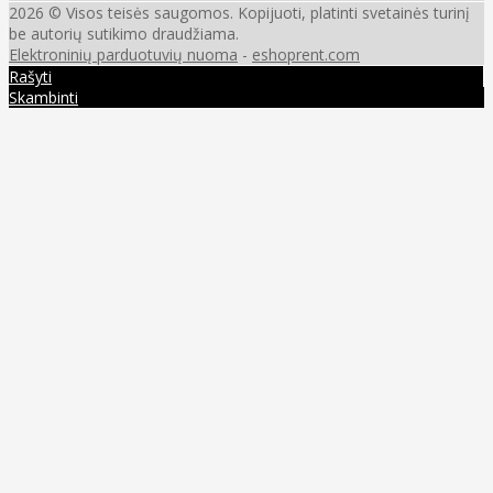
2026 © Visos teisės saugomos. Kopijuoti, platinti svetainės turinį
be autorių sutikimo draudžiama.
Elektroninių parduotuvių nuoma
-
eshoprent.com
Rašyti
Skambinti