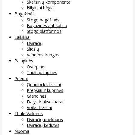
Skersinių komponentai
Išilginiai bėgiai
Bagažinės
Stogo bagažinės
Bagažinės ant kablio
Stogo platformos
Laikikliai
Dviračių
Slidžių
Vandens įrangos
Palapinės
Overpine
Thule palapinės
Priedai
Quadlock laikikliai
Krepšiai ir kuprinės
Grandinės
Dalys ir aksesuarai
Voile dirželiai
Thule Vaikams
Dviračių priekabos
Dviračių kėdutės
Nuoma