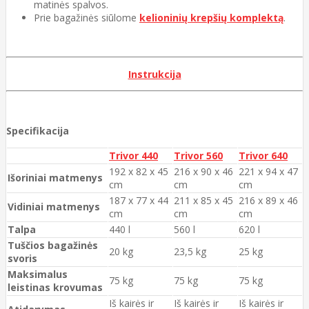
matinės spalvos.
Prie bagažinės siūlome
kelioninių krepšių komplektą
.
Instrukcija
Specifikacija
Trivor 440
Trivor 560
Trivor 640
192 x 82 x 45
216 x 90 x 46
221 x 94 x 47
Išoriniai matmenys
cm
cm
cm
187 x 77 x 44
211 x 85 x 45
216 x 89 x 46
Vidiniai matmenys
cm
cm
cm
Talpa
440 l
560 l
620 l
Tuščios bagažinės
20 kg
23,5 kg
25 kg
svoris
Maksimalus
75 kg
75 kg
75 kg
leistinas krovumas
Iš kairės ir
Iš kairės ir
Iš kairės ir