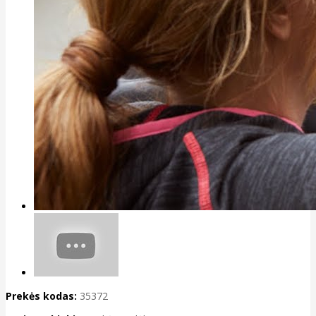
Prekės kodas:
35372