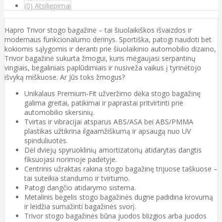
(0) Atsiliepimai
Hapro Trivor stogo bagažinė – tai šiuolaikiškos išvaizdos ir
modernaus funkcionalumo derinys. Sportiška, patogi naudoti bet
kokiomis sąlygomis ir deranti prie šiuolaikinio automobilio dizaino,
Trivor bagažinė sukurta žmogui, kuris mėgaujasi serpantinų
vingiais, begaliniais paplūdimiais ir nusiveža vaikus į tyrinėtojo
išvyką miškuose. Ar Jūs toks žmogus?
Unikalaus Premium-Fit užveržimo dėka stogo bagažinę
galima greitai, patikimai ir paprastai pritvirtinti prie
automobilio skersinių.
Tvirtas ir vibracijai atsparus ABS/ASA bei ABS/PMMA
plastikas užtikrina ilgaamžiškumą ir apsaugą nuo UV
spinduliuotės.
Dėl dviejų spyruoklinių amortizatorių atidarytas dangtis
fiksuojasi norimoje padėtyje.
Centrinis užraktas rakina stogo bagažinę trijuose taškuose –
tai suteikia standumo ir tvirtumo.
Patogi dangčio atidarymo sistema.
Metalinis bėgelis stogo bagažinės dugne padidina krovumą
ir leidžia sumažinti bagažinės svorį.
Trivor stogo bagažinės būna juodos blizgios arba juodos