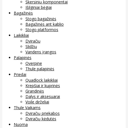
Skersinių komponentai
Išilginiai bėgiai
Bagažinės
Stogo bagažinės
Bagažinės ant kablio
Stogo platformos
Laikikliai
Dviračių
Slidžių
Vandens įrangos
Palapinės
Overpine
Thule palapinės
Priedai
Quadlock laikikliai
Krepšiai ir kuprinės
Grandinės
Dalys ir aksesuarai
Voile dirželiai
Thule Vaikams
Dviračių priekabos
Dviračių kėdutės
Nuoma