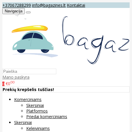
+37067288299
info@bagazines.lt
Kontaktai
Navigacija
Mano paskyra
00
€0
0
Prekių krepšelis tuščias!
Komerciniams
Skersiniai
Platformos
Priedai komerciniams
Skersiniai
Keleiviniams