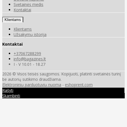
Svetainės medis
Kontaktai
Klientams
Klientams
Užsakymų istorija
Kontaktai
+37067288299
info@bagazines.lt
I - V 10.01 - 18.27
2026 © Visos teisės saugomos. Kopijuoti, platinti svetainės turinį
be autorių sutikimo draudžiama.
Elektroninių parduotuvių nuoma
-
eshoprent.com
Rašyti
Skambinti