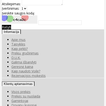
Atsiliepimas:
Įvertinimas:
Įveskite saugos kodą:
Rašyti
Informacija
Apie mus
Taisyklės
Kaip pirkti?
Prekių grąžinimas
D.U.K.
Galima išbandyti
Geresnė kaina
Kaip naudoti Voile?
Rezervacijos mokestis
Klientų aptarnavimas
Visos prekės
Prekės su nuolaida
Gamintojai
Dovanų kuponai