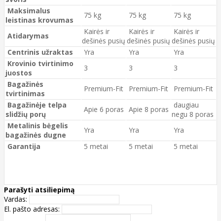
Maksimalus
75 kg
75 kg
75 kg
leistinas krovumas
Kairės ir
Kairės ir
Kairės ir
Atidarymas
dešinės pusių
dešinės pusių
dešinės pusių
Centrinis užraktas
Yra
Yra
Yra
Krovinio tvirtinimo
3
3
3
juostos
Bagažinės
Premium-Fit
Premium-Fit
Premium-Fit
tvirtinimas
Bagažinėje telpa
daugiau
Apie 6 poras
Apie 8 poras
slidžių porų
negu 8 poras
Metalinis bėgelis
Yra
Yra
Yra
bagažinės dugne
Garantija
5 metai
5 metai
5 metai
Parašyti atsiliepimą
Vardas:
El. pašto adresas: