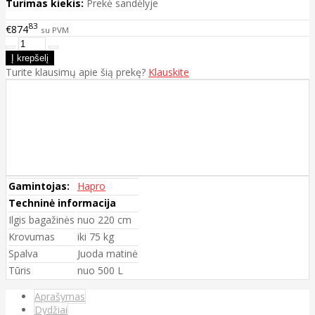
Turimas kiekis:
Prekė sandėlyje
83
€874
su PVM
Turite klausimų apie šią prekę?
Klauskite
Gamintojas:
Hapro
Techninė informacija
Ilgis bagažinės
nuo 220 cm
Krovumas
iki 75 kg
Spalva
Juoda matinė
Tūris
nuo 500 L
Aprašymas
Dydžiai