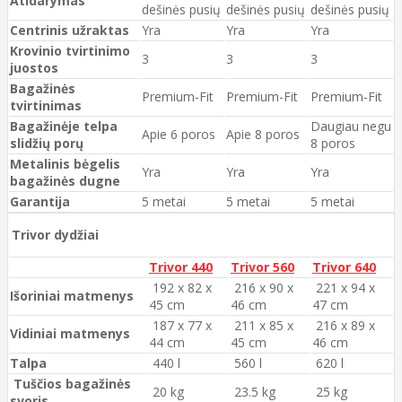
Atidarymas
dešinės pusių
dešinės pusių
dešinės pusių
Centrinis užraktas
Yra
Yra
Yra
Krovinio tvirtinimo
3
3
3
juostos
Bagažinės
Premium-Fit
Premium-Fit
Premium-Fit
tvirtinimas
Bagažinėje telpa
Daugiau negu
Apie 6 poros
Apie 8 poros
slidžių porų
8 poros
Metalinis bėgelis
Yra
Yra
Yra
bagažinės dugne
Garantija
5 metai
5 metai
5 metai
Trivor dydžiai
Trivor 440
Trivor 560
Trivor 640
192 x 82 x
216 x 90 x
221 x 94 x
Išoriniai matmenys
45 cm
46 cm
47 cm
187 x 77 x
211 x 85 x
216 x 89 x
Vidiniai matmenys
44 cm
45 cm
46 cm
Talpa
440 l
560 l
620 l
Tuščios bagažinės
20 kg
23.5 kg
25 kg
svoris