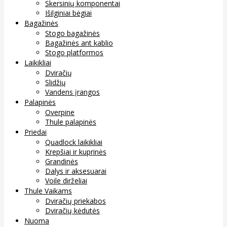
Skersinių komponentai
Išilginiai bėgiai
Bagažinės
Stogo bagažinės
Bagažinės ant kablio
Stogo platformos
Laikikliai
Dviračių
Slidžių
Vandens įrangos
Palapinės
Overpine
Thule palapinės
Priedai
Quadlock laikikliai
Krepšiai ir kuprinės
Grandinės
Dalys ir aksesuarai
Voile dirželiai
Thule Vaikams
Dviračių priekabos
Dviračių kėdutės
Nuoma