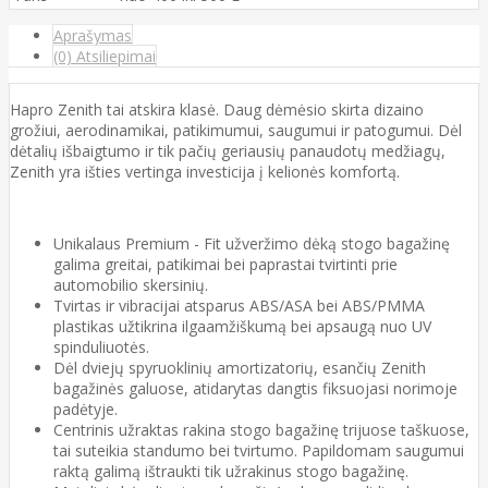
Aprašymas
(0) Atsiliepimai
Hapro Zenith tai atskira klasė. Daug dėmėsio skirta dizaino
grožiui, aerodinamikai, patikimumui, saugumui ir patogumui. Dėl
dėtalių išbaigtumo ir tik pačių geriausių panaudotų medžiagų,
Zenith yra išties vertinga investicija į kelionės komfortą.
Unikalaus Premium - Fit užveržimo dėką stogo bagažinę
galima greitai, patikimai bei paprastai tvirtinti prie
automobilio skersinių.
Tvirtas ir vibracijai atsparus ABS/ASA bei ABS/PMMA
plastikas užtikrina ilgaamžiškumą bei apsaugą nuo UV
spinduliuotės.
Dėl dviejų spyruoklinių amortizatorių, esančių Zenith
bagažinės galuose, atidarytas dangtis fiksuojasi norimoje
padėtyje.
Centrinis užraktas rakina stogo bagažinę trijuose taškuose,
tai suteikia standumo bei tvirtumo. Papildomam saugumui
raktą galimą ištraukti tik užrakinus stogo bagažinę.