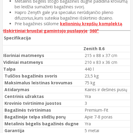
Metalinis bėgelis stogo bagažinės dugne padidina krovumą
bei leidžia sumažinti bagažinės svorį.
Hapro Zenyth gale yra specialus nerūdijančio plieno
difuzorius,kuris suteikia bagažinei išskirtinio dizaino.
Prie bagažinės siūlome
kelioninių krepšių komplektą
.
Išskirtiniai bruožai gamintojo puslapyje
360°
Specifikacija
Zenith 8.6
Išoriniai matmenys
215 x 88 x 37 cm
Vidiniai matmenys
210 x 83 x 36 cm
Talpa
440 l
Tuščios bagažinės svoris
23,5 kg
Maksimalus leistinas krovumas
75 kg
Atidarymas
Kairės ir dešinės pusių
Centrinis užraktas
Yra
Krovinio tvirtinimo juostos
3
Bagažinės tvirtinimas
Premium-Fit
Bagažinėje telpa slidžių porų
Apie 7-8 poras
Metalinis bėgelis bagažinės dugne
Yra
Garantija
5 metai