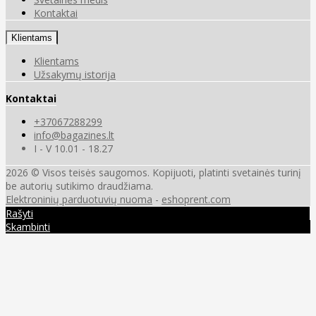
Kontaktai
Klientams
Klientams
Užsakymų istorija
Kontaktai
+37067288299
info@bagazines.lt
I - V 10.01 - 18.27
2026 © Visos teisės saugomos. Kopijuoti, platinti svetainės turinį
be autorių sutikimo draudžiama.
Elektroninių parduotuvių nuoma
-
eshoprent.com
Rašyti
Skambinti