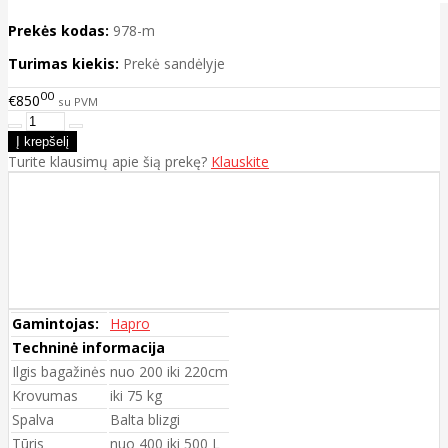
Prekės kodas:
978-m
Turimas kiekis:
Prekė sandėlyje
00
€850
su PVM
Turite klausimų apie šią prekę?
Klauskite
Gamintojas:
Hapro
Techninė informacija
Ilgis bagažinės
nuo 200 iki 220cm
Krovumas
iki 75 kg
Spalva
Balta blizgi
Tūris
nuo 400 iki 500 L