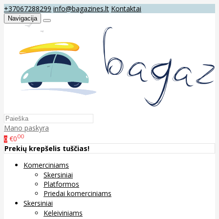
+37067288299
info@bagazines.lt
Kontaktai
Navigacija
Mano paskyra
00
€0
0
Prekių krepšelis tuščias!
Komerciniams
Skersiniai
Platformos
Priedai komerciniams
Skersiniai
Keleiviniams