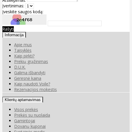
Atsiliepimas:
Įvertinimas:
Įveskite saugos kodą:
Rašyti
Informacija
Apie mus
Taisyklės
Kaip pirkti?
Prekių grąžinimas
D.U.K.
Galima išbandyti
Geresnė kaina
Kaip naudoti Voile?
Rezervacijos mokestis
Klientų aptarnavimas
Visos prekės
Prekės su nuolaida
Gamintojai
Dovanų kuponai
Svetainės medis