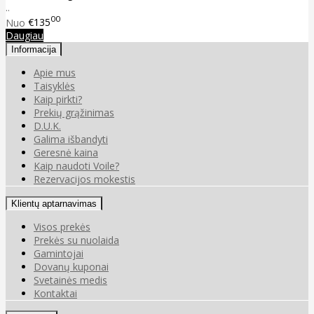
..
00
Nuo
€135
Daugiau
Informacija
Apie mus
Taisyklės
Kaip pirkti?
Prekių grąžinimas
D.U.K.
Galima išbandyti
Geresnė kaina
Kaip naudoti Voile?
Rezervacijos mokestis
Klientų aptarnavimas
Visos prekės
Prekės su nuolaida
Gamintojai
Dovanų kuponai
Svetainės medis
Kontaktai