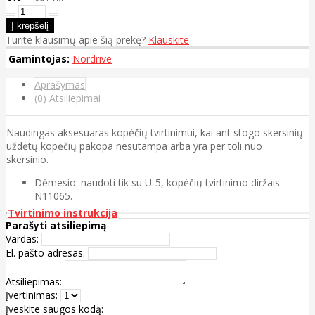
Turite klausimų apie šią prekę?
Klauskite
Gamintojas:
Nordrive
Aprašymas
(0) Atsiliepimai
Naudingas aksesuaras kopėčių tvirtinimui, kai ant stogo skersinių
uždėtų kopėčių pakopa nesutampa arba yra per toli nuo
skersinio.
Dėmesio: naudoti tik su U-5, kopėčių tvirtinimo diržais
N11065.
Tvirtinimo instrukcija
Parašyti atsiliepimą
Vardas:
El. pašto adresas:
Atsiliepimas:
Įvertinimas:
Įveskite saugos kodą: