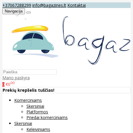
+37067288299
info@bagazines.lt
Kontaktai
Navigacija
Mano paskyra
00
€0
0
Prekių krepšelis tuščias!
Komerciniams
Skersiniai
Platformos
Priedai komerciniams
Skersiniai
Keleiviniams