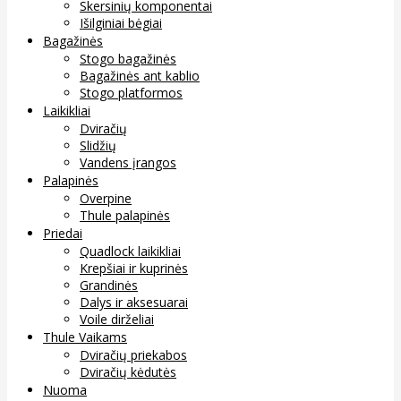
Skersinių komponentai
Išilginiai bėgiai
Bagažinės
Stogo bagažinės
Bagažinės ant kablio
Stogo platformos
Laikikliai
Dviračių
Slidžių
Vandens įrangos
Palapinės
Overpine
Thule palapinės
Priedai
Quadlock laikikliai
Krepšiai ir kuprinės
Grandinės
Dalys ir aksesuarai
Voile dirželiai
Thule Vaikams
Dviračių priekabos
Dviračių kėdutės
Nuoma