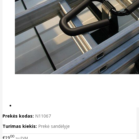
Prekės kodas:
N11067
Turimas kiekis:
Prekė sandėlyje
00
€19
su PVM