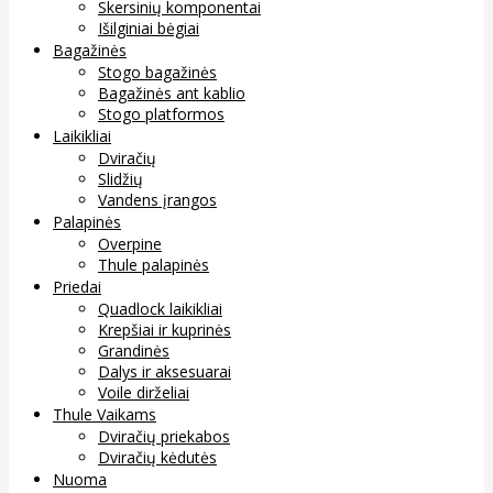
Skersinių komponentai
Išilginiai bėgiai
Bagažinės
Stogo bagažinės
Bagažinės ant kablio
Stogo platformos
Laikikliai
Dviračių
Slidžių
Vandens įrangos
Palapinės
Overpine
Thule palapinės
Priedai
Quadlock laikikliai
Krepšiai ir kuprinės
Grandinės
Dalys ir aksesuarai
Voile dirželiai
Thule Vaikams
Dviračių priekabos
Dviračių kėdutės
Nuoma