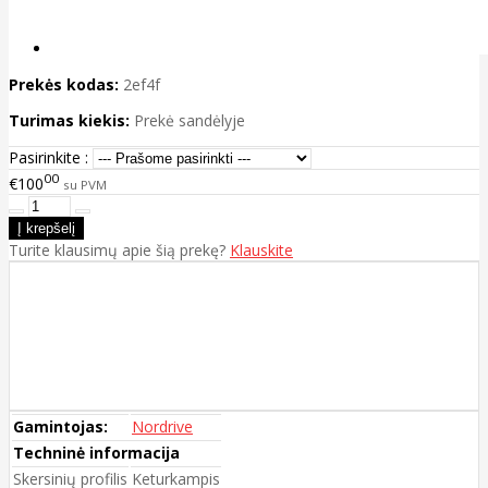
Prekės kodas:
2ef4f
Turimas kiekis:
Prekė sandėlyje
Pasirinkite :
00
€100
su PVM
Turite klausimų apie šią prekę?
Klauskite
Gamintojas:
Nordrive
Techninė informacija
Skersinių profilis
Keturkampis