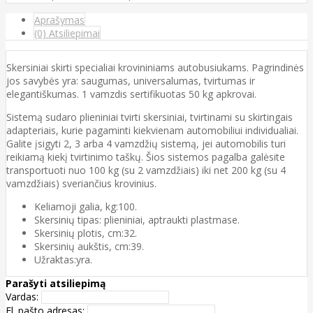
Aprašymas
(0) Atsiliepimai
Skersiniai skirti specialiai krovininiams autobusiukams. Pagrindinės
jos savybės yra: saugumas, universalumas, tvirtumas ir
elegantiškumas. 1 vamzdis sertifikuotas 50 kg apkrovai.
Sistemą sudaro plieniniai tvirti skersiniai, tvirtinami su skirtingais
adapteriais, kurie pagaminti kiekvienam automobiliui individualiai.
Galite įsigyti 2, 3 arba 4 vamzdžių sistemą, jei automobilis turi
reikiamą kiekį tvirtinimo taškų. Šios sistemos pagalba galėsite
transportuoti nuo 100 kg (su 2 vamzdžiais) iki net 200 kg (su 4
vamzdžiais) sveriančius krovinius.
Keliamoji galia, kg:100.
Skersinių tipas: plieniniai, aptraukti plastmase.
Skersinių plotis, cm:32.
Skersinių aukštis, cm:39.
Užraktas:yra.
Parašyti atsiliepimą
Vardas:
El. pašto adresas: