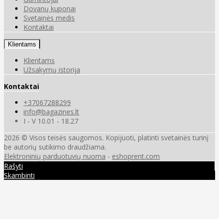
Dovanų kuponai
Svetainės medis
Kontaktai
Klientams
Klientams
Užsakymų istorija
Kontaktai
+37067288299
info@bagazines.lt
I - V 10.01 - 18.27
2026 © Visos teisės saugomos. Kopijuoti, platinti svetainės turinį
be autorių sutikimo draudžiama.
Elektroninių parduotuvių nuoma
-
eshoprent.com
Rašyti
Skambinti