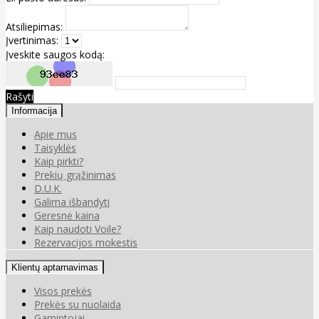
Atsiliepimas:
Įvertinimas:
Įveskite saugos kodą:
Rašyti
Informacija
Apie mus
Taisyklės
Kaip pirkti?
Prekių grąžinimas
D.U.K.
Galima išbandyti
Geresnė kaina
Kaip naudoti Voile?
Rezervacijos mokestis
Klientų aptarnavimas
Visos prekės
Prekės su nuolaida
Gamintojai