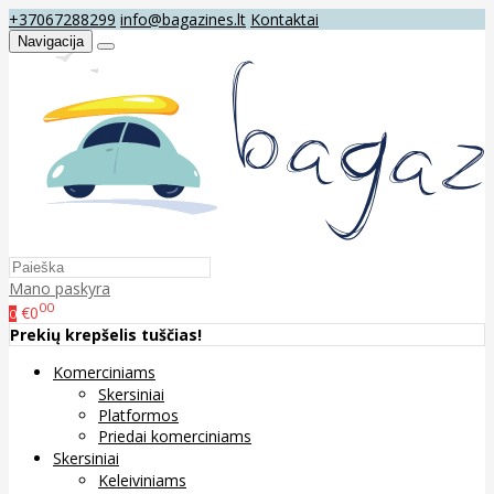
+37067288299
info@bagazines.lt
Kontaktai
Navigacija
Mano paskyra
00
€0
0
Prekių krepšelis tuščias!
Komerciniams
Skersiniai
Platformos
Priedai komerciniams
Skersiniai
Keleiviniams