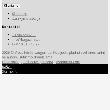
Klientams
Klientams
Užsakymų istorija
Kontaktai
+37067288299
info@bagazines.lt
I - V 10.01 - 18.27
2026 © Visos teisės saugomos. Kopijuoti, platinti svetainės turinį
be autorių sutikimo draudžiama.
Elektroninių parduotuvių nuoma
-
eshoprent.com
Rašyti
Skambinti