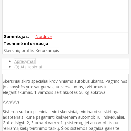
Gamintojas:
Nordrive
Techninė informacija
Skersinių profilis
Keturkampis
Aprašymas
(0) Atsiliepimai
Skersiniai skirti specialiai krovininiams autobusiukams. Pagrindinės
jos savybės yra: saugumas, universalumas, tvirtumas ir
elegantiškumas. 1 vamzdis sertifikuotas 50 kg apkrovai.
\\\\n\\\\n
Sistemą sudaro plieniniai tvirti skersiniai, tvirtinami su skirtingais
adapteriais, kurie pagaminti kiekvienam automobiliui individualiai.
Galite įsigyti 2, 3 arba 4 vamzdžių sistemą, jei automobilis turi
reikiamą kiekį tvirtinimo taškų. Šios sistemos pagalba galėsite