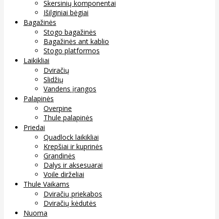
Skersinių komponentai
Išilginiai bėgiai
Bagažinės
Stogo bagažinės
Bagažinės ant kablio
Stogo platformos
Laikikliai
Dviračių
Slidžių
Vandens įrangos
Palapinės
Overpine
Thule palapinės
Priedai
Quadlock laikikliai
Krepšiai ir kuprinės
Grandinės
Dalys ir aksesuarai
Voile dirželiai
Thule Vaikams
Dviračių priekabos
Dviračių kėdutės
Nuoma