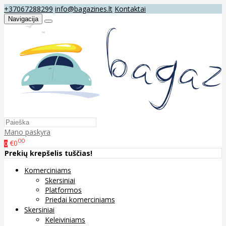
+37067288299
info@bagazines.lt
Kontaktai
Navigacija
Mano paskyra
00
€0
0
Prekių krepšelis tuščias!
Komerciniams
Skersiniai
Platformos
Priedai komerciniams
Skersiniai
Keleiviniams