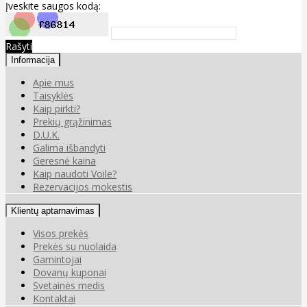
Įveskite saugos kodą:
Rašyti
Informacija
Apie mus
Taisyklės
Kaip pirkti?
Prekių grąžinimas
D.U.K.
Galima išbandyti
Geresnė kaina
Kaip naudoti Voile?
Rezervacijos mokestis
Klientų aptarnavimas
Visos prekės
Prekės su nuolaida
Gamintojai
Dovanų kuponai
Svetainės medis
Kontaktai