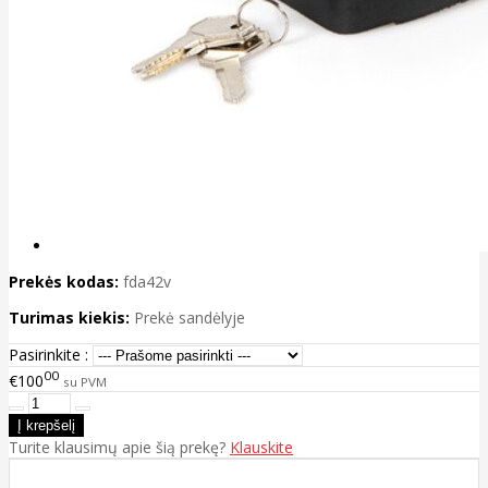
Prekės kodas:
fda42v
Turimas kiekis:
Prekė sandėlyje
Pasirinkite :
00
€100
su PVM
Turite klausimų apie šią prekę?
Klauskite