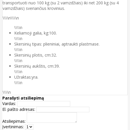
transportuoti nuo 100 kg (su 2 vamzdžiais) iki net 200 kg (su 4
vamzdžiais) sveriančius krovinius.
\\\\n\\\\n
\\\\n
Keliamoji galia, kg:100.
\\\\n
Skersinių tipas: plieniniai, aptraukti plastmase.
\\\\n
Skersinių plotis, cm:32.
\\\\n
Skersinių aukštis, cm:39.
\\\\n
Užraktas:yra.
\\\\n
\\\\n
Parašyti atsiliepimą
Vardas:
El. pašto adresas:
Atsiliepimas:
Įvertinimas: