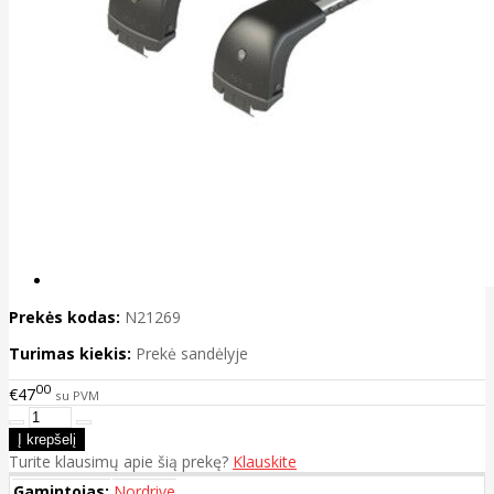
Prekės kodas:
N21269
Turimas kiekis:
Prekė sandėlyje
00
€47
su PVM
Turite klausimų apie šią prekę?
Klauskite
Gamintojas:
Nordrive