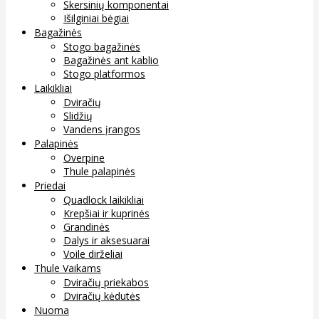
Skersinių komponentai
Išilginiai bėgiai
Bagažinės
Stogo bagažinės
Bagažinės ant kablio
Stogo platformos
Laikikliai
Dviračių
Slidžių
Vandens įrangos
Palapinės
Overpine
Thule palapinės
Priedai
Quadlock laikikliai
Krepšiai ir kuprinės
Grandinės
Dalys ir aksesuarai
Voile dirželiai
Thule Vaikams
Dviračių priekabos
Dviračių kėdutės
Nuoma