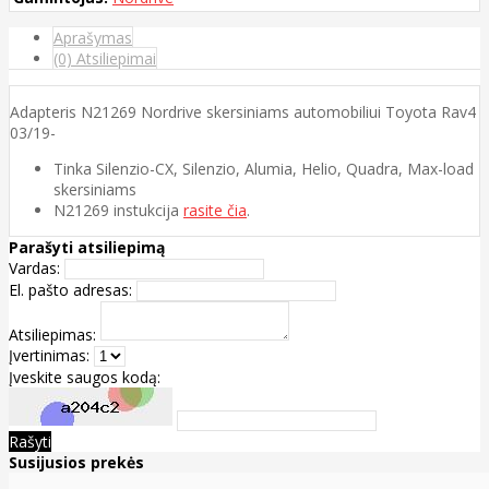
Aprašymas
(0) Atsiliepimai
Adapteris N21269 Nordrive skersiniams automobiliui Toyota Rav4
03/19-
Tinka Silenzio-CX, Silenzio, Alumia, Helio, Quadra, Max-load
skersiniams
N21269 instukcija
rasite čia
.
Parašyti atsiliepimą
Vardas:
El. pašto adresas:
Atsiliepimas:
Įvertinimas:
Įveskite saugos kodą:
Rašyti
Susijusios prekės