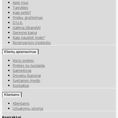
Apie mus
Taisyklės
Kaip pirkti?
Prekių grąžinimas
D.U.K.
Galima išbandyti
Geresnė kaina
Kaip naudoti Voile?
Rezervacijos mokestis
Klientų aptarnavimas
Visos prekės
Prekės su nuolaida
Gamintojai
Dovanų kuponai
Svetainės medis
Kontaktai
Klientams
Klientams
Užsakymų istorija
Kontaktai