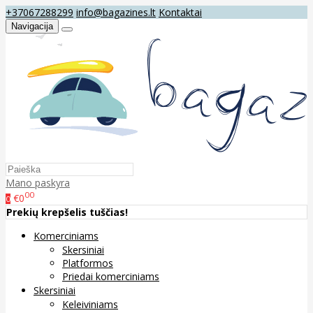
+37067288299
info@bagazines.lt
Kontaktai
Navigacija
Mano paskyra
00
€0
0
Prekių krepšelis tuščias!
Komerciniams
Skersiniai
Platformos
Priedai komerciniams
Skersiniai
Keleiviniams