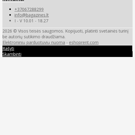
+37067288299
info@bagazines.lt
I - V 10.01 - 18.27
2026 © Visos teisės saugomos. Kopijuoti, platinti svetainės turinį
be autorių sutikimo draudžiama.
Elektroninių parduotuvių nuoma
-
eshoprent.com
Rašyti
Skambinti