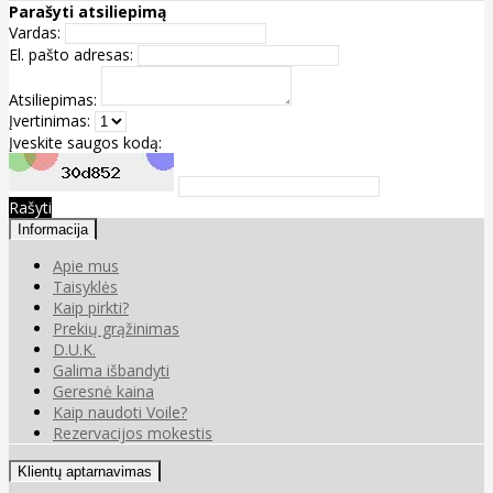
Parašyti atsiliepimą
Vardas:
El. pašto adresas:
Atsiliepimas:
Įvertinimas:
Įveskite saugos kodą:
Rašyti
Informacija
Apie mus
Taisyklės
Kaip pirkti?
Prekių grąžinimas
D.U.K.
Galima išbandyti
Geresnė kaina
Kaip naudoti Voile?
Rezervacijos mokestis
Klientų aptarnavimas