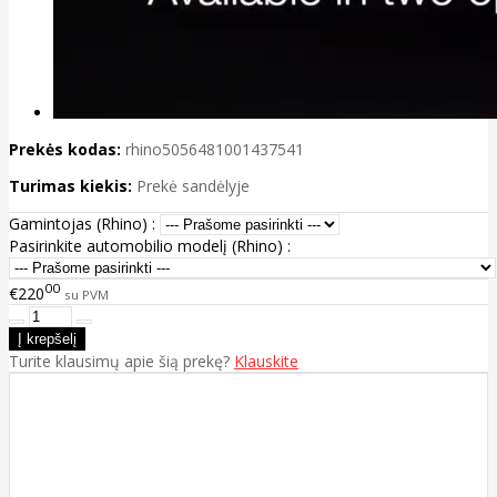
Prekės kodas:
rhino5056481001437541
Turimas kiekis:
Prekė sandėlyje
Gamintojas (Rhino) :
Pasirinkite automobilio modelį (Rhino) :
00
€220
su PVM
Turite klausimų apie šią prekę?
Klauskite