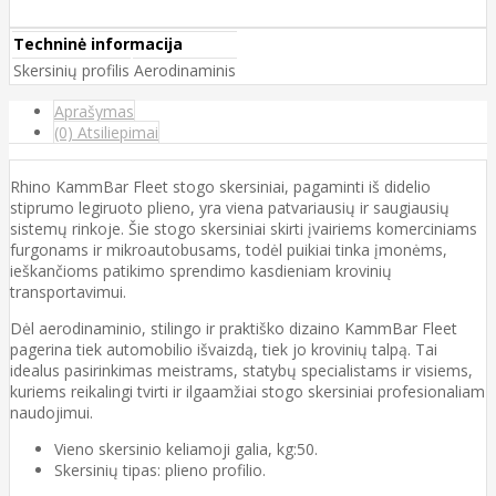
Techninė informacija
Skersinių profilis
Aerodinaminis
Aprašymas
(0) Atsiliepimai
Rhino KammBar Fleet stogo skersiniai, pagaminti iš didelio
stiprumo legiruoto plieno, yra viena patvariausių ir saugiausių
sistemų rinkoje. Šie stogo skersiniai skirti įvairiems komerciniams
furgonams ir mikroautobusams, todėl puikiai tinka įmonėms,
ieškančioms patikimo sprendimo kasdieniam krovinių
transportavimui.
Dėl aerodinaminio, stilingo ir praktiško dizaino KammBar Fleet
pagerina tiek automobilio išvaizdą, tiek jo krovinių talpą. Tai
idealus pasirinkimas meistrams, statybų specialistams ir visiems,
kuriems reikalingi tvirti ir ilgaamžiai stogo skersiniai profesionaliam
naudojimui.
Vieno skersinio keliamoji galia, kg:50.
Skersinių tipas: plieno profilio.