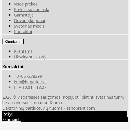
Visos prekės
Prekės su nuolaida
Gamintojai
Dovanų kuponai
Svetainės medis
Kontaktai
Klientams
Klientams
Užsakymų istorija
Kontaktai
+37067288299
info@bagazines.lt
I - V 10.01 - 18.27
2026 © Visos teisės saugomos. Kopijuoti, platinti svetainės turinį
be autorių sutikimo draudžiama.
Elektroninių parduotuvių nuoma
-
eshoprent.com
Rašyti
Skambinti