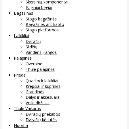
Skersinių komponentai
Išilginiai bėgiai
Bagažinės
Stogo bagažinės
Bagažinės ant kablio
Stogo platformos
Laikikliai
Dviračių
Slidžių
Vandens įrangos
Palapinės
Overpine
Thule palapinės
Priedai
Quadlock laikikliai
Krepšiai ir kuprinės
Grandinės
Dalys ir aksesuarai
Voile dirželiai
Thule Vaikams
Dviračių priekabos
Dviračių kėdutės
Nuoma