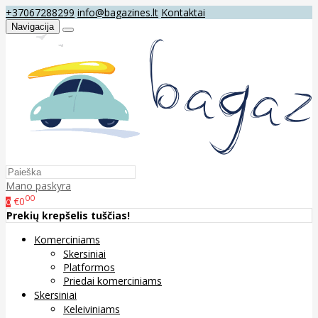
+37067288299
info@bagazines.lt
Kontaktai
Navigacija
Mano paskyra
00
€0
0
Prekių krepšelis tuščias!
Komerciniams
Skersiniai
Platformos
Priedai komerciniams
Skersiniai
Keleiviniams