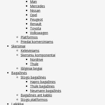
Man
Mercedes
Nissan
Opel
Peugeot
Renault
Toyota
Volkswagen
Platformos
Priedai komerciniams
Skersiniai
Keleiviniams
Skersinių komponentai
Nordrive
Thule
Išilginiai bėgiai
Bagažinės
Stogo bagažinės
Hapro bagažinės
Thule bagažinės
Neumann bagažinės
Bagažinės ant kablio
Stogo platformos
Laikikliai