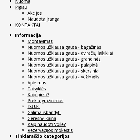
Nuoma
Pigiau
Akcijos
Naudota įranga
KONTAKTAI
Informacija
Montavimas
Nuomos užklausa gauta - bagažinės
Nuomos užklausa gauta - dviračių laikikliai
Nuomos užklausa gauta - grandinės
Nuomos užklausa gauta - palapinė
Nuomos užklausa gauta - skersiniai
Nuomos užklausa gauta - vežimėlis
Apie mus
Taisyklės
Kaip pirkti?
Prekių grąžinimas
D.U.K.
Galima išbandyti
Geresnė kaina
Kaip naudoti Voile?
Rezervacijos mokestis
Tinklaraščio kategorijos