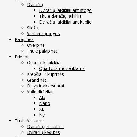
Dviračių
Dviračių laikikliai ant stogo
Thule dviračių laikikliai
Dviračių laikikliai ant kablio
Slidžių
Vandens įrangos
Palapinės
Overpine
Thule palapinės
Priedai
Quadlock laikikliai
Quadlock motociklams
Krepšiai ir kuprinės
Grandinės
Dalys ir aksesuarai
Voile dirželiai
Alu
Nano
XL
Nyl
Thule Vaikams
Dviračių priekabos
Dviračių kėdutės