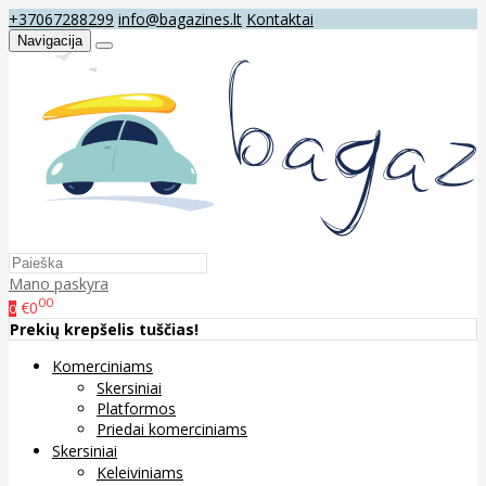
+37067288299
info@bagazines.lt
Kontaktai
Navigacija
Mano paskyra
00
€0
0
Prekių krepšelis tuščias!
Komerciniams
Skersiniai
Platformos
Priedai komerciniams
Skersiniai
Keleiviniams