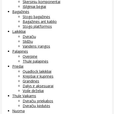
Skersinių komponentai
Išilginiai bėgiai
Bagažinės
Stogo bagažinės
Bagažinės ant kablio
Stogo platformos
Laikikliai
Dviračių
Slidžių
Vandens įrangos
Palapinės
Overpine
Thule palapinės
Priedai
Quadlock laikikliai
Krepšiai ir kuprinės
Grandinės
Dalys ir aksesuarai
Voile dirželiai
Thule Vaikams
Dviračių priekabos
Dviračių kėdutės
Nuoma