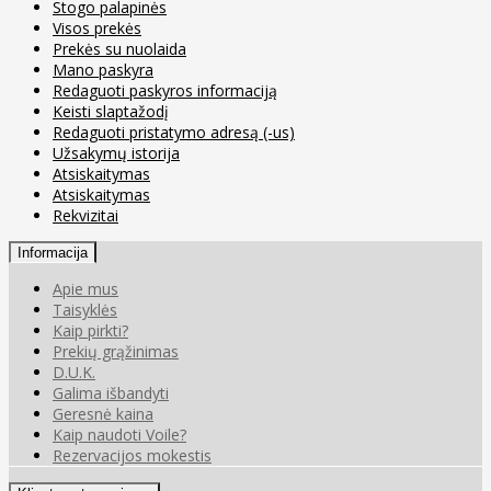
Stogo palapinės
Visos prekės
Prekės su nuolaida
Mano paskyra
Redaguoti paskyros informaciją
Keisti slaptažodį
Redaguoti pristatymo adresą (-us)
Užsakymų istorija
Atsiskaitymas
Atsiskaitymas
Rekvizitai
Informacija
Apie mus
Taisyklės
Kaip pirkti?
Prekių grąžinimas
D.U.K.
Galima išbandyti
Geresnė kaina
Kaip naudoti Voile?
Rezervacijos mokestis