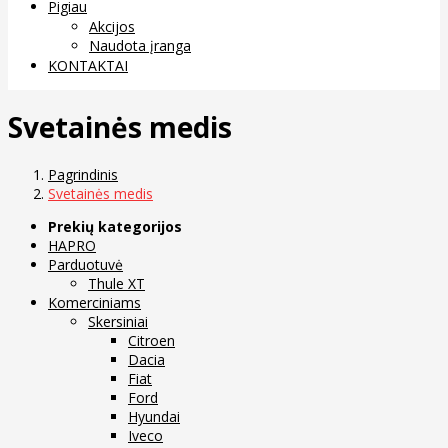
Pigiau
Akcijos
Naudota įranga
KONTAKTAI
Svetainės medis
Pagrindinis
Svetainės medis
Prekių kategorijos
HAPRO
Parduotuvė
Thule XT
Komerciniams
Skersiniai
Citroen
Dacia
Fiat
Ford
Hyundai
Iveco