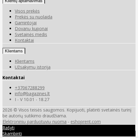
Klientų aptarnavimas
Visos prekės
Prekės su nuolaida
Gamintojai
Dovanų kuponai
Svetainės medis
Kontaktai
Klientams
Klientams
Užsakymų istorija
Kontaktai
+37067288299
info@bagazines.lt
I - V 10.01 - 18.27
2026 © Visos teisės saugomos. Kopijuoti, platinti svetainės turinį
be autorių sutikimo draudžiama.
Elektroninių parduotuvių nuoma
-
eshoprent.com
Rašyti
Skambinti