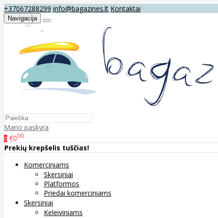
+37067288299
info@bagazines.lt
Kontaktai
Navigacija
Mano paskyra
00
€0
0
Prekių krepšelis tuščias!
Komerciniams
Skersiniai
Platformos
Priedai komerciniams
Skersiniai
Keleiviniams