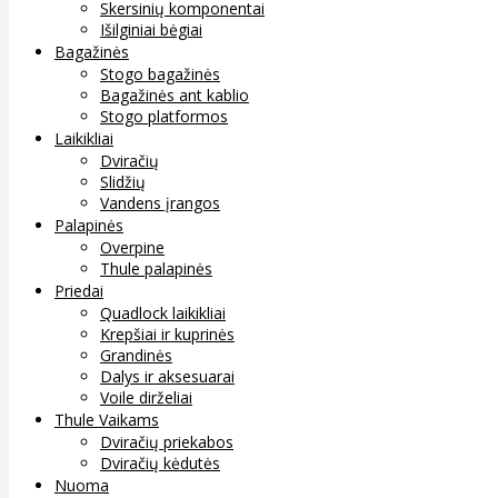
Skersinių komponentai
Išilginiai bėgiai
Bagažinės
Stogo bagažinės
Bagažinės ant kablio
Stogo platformos
Laikikliai
Dviračių
Slidžių
Vandens įrangos
Palapinės
Overpine
Thule palapinės
Priedai
Quadlock laikikliai
Krepšiai ir kuprinės
Grandinės
Dalys ir aksesuarai
Voile dirželiai
Thule Vaikams
Dviračių priekabos
Dviračių kėdutės
Nuoma