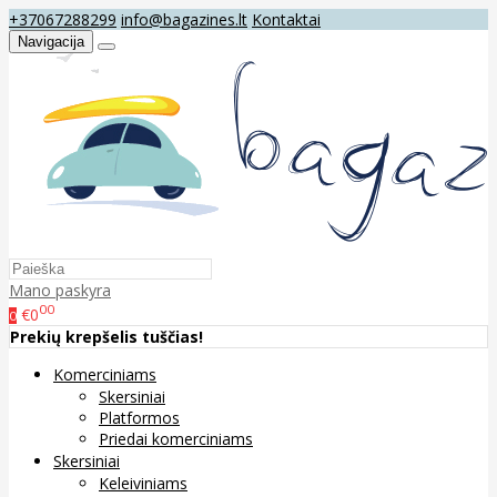
+37067288299
info@bagazines.lt
Kontaktai
Navigacija
Mano paskyra
00
€0
0
Prekių krepšelis tuščias!
Komerciniams
Skersiniai
Platformos
Priedai komerciniams
Skersiniai
Keleiviniams