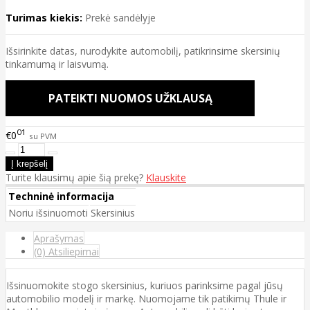
Turimas kiekis:
Prekė sandėlyje
Išsirinkite datas, nurodykite automobilį, patikrinsime skersinių
tinkamumą ir laisvumą.
PATEIKTI NUOMOS UŽKLAUSĄ
01
€0
su PVM
Turite klausimų apie šią prekę?
Klauskite
Techninė informacija
Noriu išsinuomoti
Skersinius
Aprašymas
(0) Atsiliepimai
Išsinuomokite stogo skersinius, kuriuos parinksime pagal jūsų
automobilio modelį ir markę. Nuomojame tik patikimų Thule ir