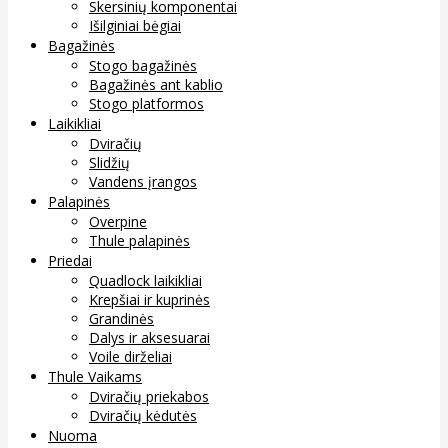
Skersinių komponentai
Išilginiai bėgiai
Bagažinės
Stogo bagažinės
Bagažinės ant kablio
Stogo platformos
Laikikliai
Dviračių
Slidžių
Vandens įrangos
Palapinės
Overpine
Thule palapinės
Priedai
Quadlock laikikliai
Krepšiai ir kuprinės
Grandinės
Dalys ir aksesuarai
Voile dirželiai
Thule Vaikams
Dviračių priekabos
Dviračių kėdutės
Nuoma