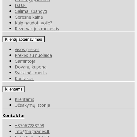
D.U.K.
Galima išbandyti
Geresnė kaina
Kaip naudoti Voile?
Rezervacijos mokestis
Klientų aptarnavimas
Visos prekės
Prekės su nuolaida
Gamintojai
Dovanų kuponai
Svetainės medis
Kontaktai
Klientams
Klientams
Užsakymų istorija
Kontaktai
+37067288299
info@bagazines.lt