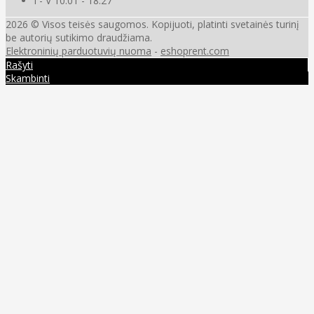
I - V 10.01 - 18.27
2026 © Visos teisės saugomos. Kopijuoti, platinti svetainės turinį
be autorių sutikimo draudžiama.
Elektroninių parduotuvių nuoma
-
eshoprent.com
Rašyti
Skambinti