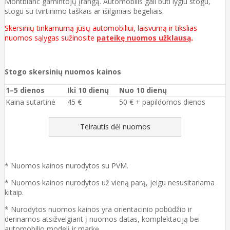
Montblanc gamintojų įrangą. Automobilis gali būti lygiu stogu,
stogu su tvirtinimo taškais ar išilginiais bėgeliais.
Skersinių tinkamumą jūsų automobiliui, laisvumą ir tikslias
nuomos sąlygas sužinosite
pateikę nuomos užklausą
.
Stogo skersinių nuomos kainos
1–5 dienos
Iki 10 dienų
Nuo 10 dienų
Kaina sutartinė
45 €
50 € + papildomos dienos
Teirautis dėl nuomos
* Nuomos kainos nurodytos su PVM.
* Nuomos kainos nurodytos už vieną parą, jeigu nesusitariama
kitaip.
* Nurodytos nuomos kainos yra orientacinio pobūdžio ir
derinamos atsižvelgiant į nuomos datas, komplektaciją bei
automobilio modelį ir markę.