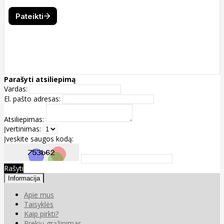
Parašyti atsiliepimą
Vardas:
El. pašto adresas:
Atsiliepimas:
Įvertinimas:
Įveskite saugos kodą:
Rašyti
Informacija
Apie mus
Taisyklės
Kaip pirkti?
Prekių grąžinimas