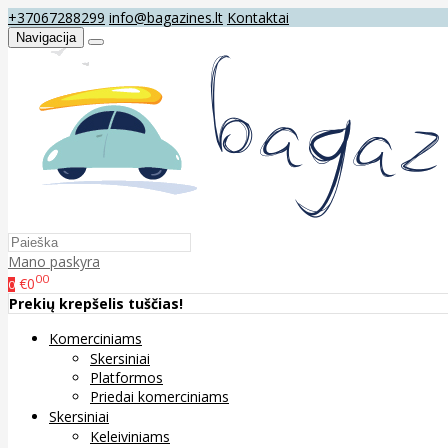
+37067288299
info@bagazines.lt
Kontaktai
Navigacija
Mano paskyra
00
€0
0
Prekių krepšelis tuščias!
Komerciniams
Skersiniai
Platformos
Priedai komerciniams
Skersiniai
Keleiviniams