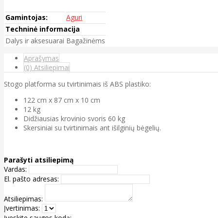
Gamintojas:
Aguri
Techninė informacija
Dalys ir aksesuarai
Bagažinėms
Aprašymas
(0) Atsiliepimai
Stogo platforma su tvirtinimais iš ABS plastiko:
122 cm x 87 cm x 10 cm
12 kg
Didžiausias krovinio svoris 60 kg
Skersiniai su tvirtinimais ant išilginių bėgelių.
Parašyti atsiliepimą
Vardas:
El. pašto adresas:
Atsiliepimas:
Įvertinimas:
Įveskite saugos kodą: