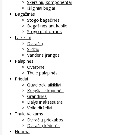
Skersinių komponentai
Išilginiai bėgiai
Bagažinės
Stogo bagažinės
Bagažinės ant kablio
Stogo platformos
Laikikliai
Dviračių
Slidžių
Vandens įrangos
Palapinės
Overpine
Thule palapinės
Priedai
Quadlock laikikliai
Krepšiai ir kuprinės
Grandinės
Dalys ir aksesuarai
Voile dirželiai
Thule Vaikams
Dviračių priekabos
Dviračių kėdutės
Nuoma