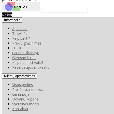
Rašyti
Informacija
Apie mus
Taisyklės
Kaip pirkti?
Prekių grąžinimas
D.U.K.
Galima išbandyti
Geresnė kaina
Kaip naudoti Voile?
Rezervacijos mokestis
Klientų aptarnavimas
Visos prekės
Prekės su nuolaida
Gamintojai
Dovanų kuponai
Svetainės medis
Kontaktai