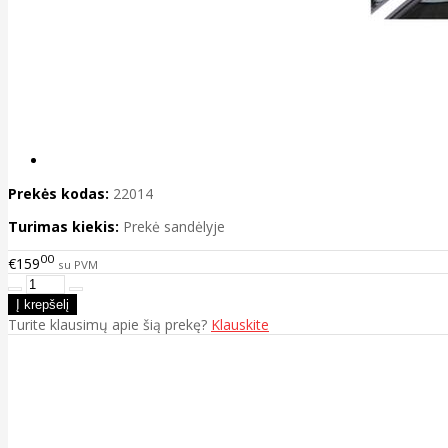
Prekės kodas:
22014
Turimas kiekis:
Prekė sandėlyje
00
€159
su PVM
Turite klausimų apie šią prekę?
Klauskite