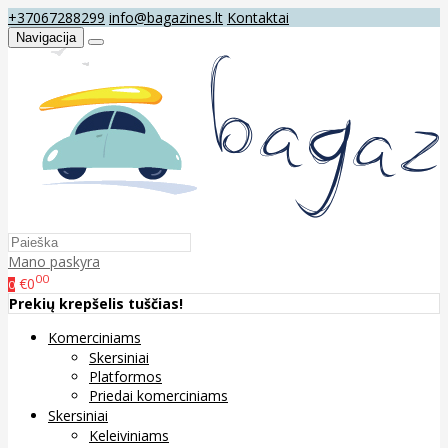
+37067288299
info@bagazines.lt
Kontaktai
Navigacija
Mano paskyra
00
€0
0
Prekių krepšelis tuščias!
Komerciniams
Skersiniai
Platformos
Priedai komerciniams
Skersiniai
Keleiviniams