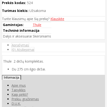
Prekės kodas:
524
Turimas kiekis:
Užsakoma
Turite klausimų apie šią prekę?
Klauskite
Gamintojas:
Thule
Techninė informacija
Dalys ir aksesuarai
Skersiniams
Aprašymas
(0) Atsiliepimai
Thule 2 diržų komplektas.
Du 275 cm ilgio diržai.
Informacija
Apie mus
Taisyklės
Kaip pirkti?
Prekių grąžinimas
D.U.K.