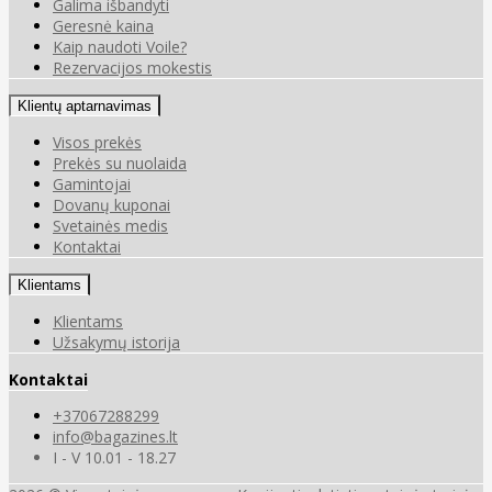
Galima išbandyti
Geresnė kaina
Kaip naudoti Voile?
Rezervacijos mokestis
Klientų aptarnavimas
Visos prekės
Prekės su nuolaida
Gamintojai
Dovanų kuponai
Svetainės medis
Kontaktai
Klientams
Klientams
Užsakymų istorija
Kontaktai
+37067288299
info@bagazines.lt
I - V 10.01 - 18.27