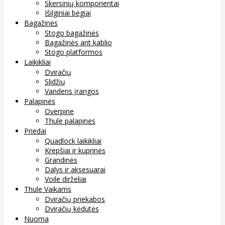
Skersinių komponentai
Išilginiai bėgiai
Bagažinės
Stogo bagažinės
Bagažinės ant kablio
Stogo platformos
Laikikliai
Dviračių
Slidžių
Vandens įrangos
Palapinės
Overpine
Thule palapinės
Priedai
Quadlock laikikliai
Krepšiai ir kuprinės
Grandinės
Dalys ir aksesuarai
Voile dirželiai
Thule Vaikams
Dviračių priekabos
Dviračių kėdutės
Nuoma