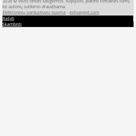
2026 © Visos teisės saugomos. Kopijuoti, platinti svetainės turinį
be autorių sutikimo draudžiama.
Elektroninių parduotuvių nuoma
-
eshoprent.com
Rašyti
Skambinti