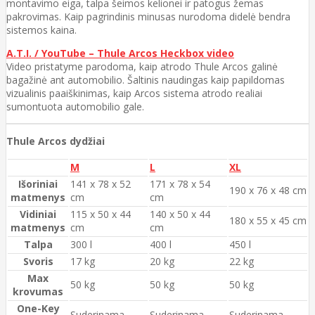
montavimo eiga, talpa šeimos kelionei ir patogus žemas
pakrovimas. Kaip pagrindinis minusas nurodoma didelė bendra
sistemos kaina.
A.T.I. / YouTube – Thule Arcos Heckbox video
Video pristatyme parodoma, kaip atrodo Thule Arcos galinė
bagažinė ant automobilio. Šaltinis naudingas kaip papildomas
vizualinis paaiškinimas, kaip Arcos sistema atrodo realiai
sumontuota automobilio gale.
Thule Arcos dydžiai
M
L
XL
Išoriniai
141 x 78 x 52
171 x 78 x 54
190 x 76 x 48 cm
matmenys
cm
cm
Vidiniai
115 x 50 x 44
140 x 50 x 44
180 x 55 x 45 cm
matmenys
cm
cm
Talpa
300 l
400 l
450 l
Svoris
17 kg
20 kg
22 kg
Max
50 kg
50 kg
50 kg
krovumas
One-Key
Suderinama
Suderinama
Suderinama