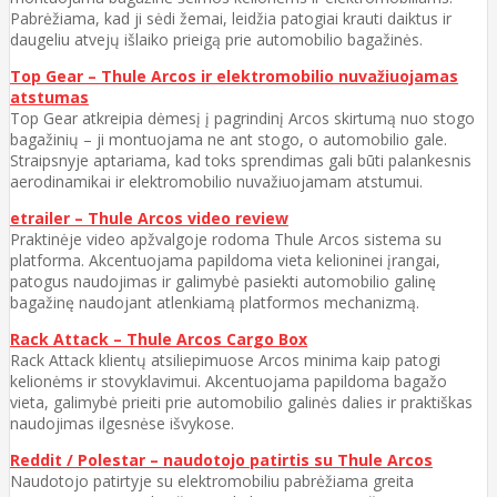
Pabrėžiama, kad ji sėdi žemai, leidžia patogiai krauti daiktus ir
daugeliu atvejų išlaiko prieigą prie automobilio bagažinės.
Top Gear – Thule Arcos ir elektromobilio nuvažiuojamas
atstumas
Top Gear atkreipia dėmesį į pagrindinį Arcos skirtumą nuo stogo
bagažinių – ji montuojama ne ant stogo, o automobilio gale.
Straipsnyje aptariama, kad toks sprendimas gali būti palankesnis
aerodinamikai ir elektromobilio nuvažiuojamam atstumui.
etrailer – Thule Arcos video review
Praktinėje video apžvalgoje rodoma Thule Arcos sistema su
platforma. Akcentuojama papildoma vieta kelioninei įrangai,
patogus naudojimas ir galimybė pasiekti automobilio galinę
bagažinę naudojant atlenkiamą platformos mechanizmą.
Rack Attack – Thule Arcos Cargo Box
Rack Attack klientų atsiliepimuose Arcos minima kaip patogi
kelionėms ir stovyklavimui. Akcentuojama papildoma bagažo
vieta, galimybė prieiti prie automobilio galinės dalies ir praktiškas
naudojimas ilgesnėse išvykose.
Reddit / Polestar – naudotojo patirtis su Thule Arcos
Naudotojo patirtyje su elektromobiliu pabrėžiama greita