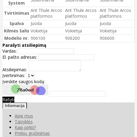
System
Ant Thule Arcos
Ant Thule Arcos
Ant Thule Arcos
Tvirtinimas
platformos
platformos
platformos
Spalva
Juoda
Juoda
Juoda
Kilmės šalis
Vokietija
Vokietija
Vokietija
Modelio nr.
906100
906200
906600
Parašyti atsiliepimą
Vardas:
El. pašto adresas:
Atsiliepimas:
Įvertinimas:
Įveskite saugos kodą:
Rašyti
Informacija
Apie mus
Taisyklės
Kaip pirkti?
Prekių grąžinimas