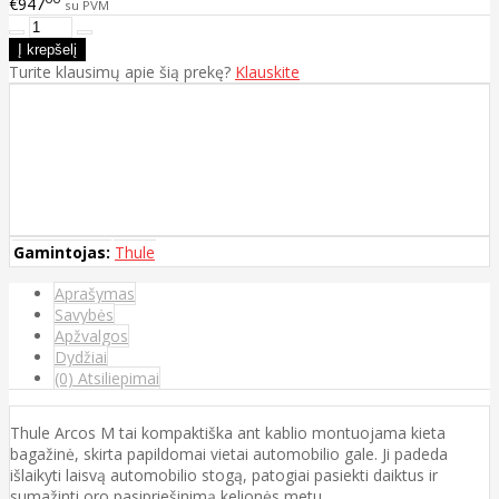
€947
su PVM
Turite klausimų apie šią prekę?
Klauskite
Gamintojas:
Thule
Aprašymas
Savybės
Apžvalgos
Dydžiai
(0) Atsiliepimai
Thule Arcos M tai kompaktiška ant kablio montuojama kieta
bagažinė, skirta papildomai vietai automobilio gale. Ji padeda
išlaikyti laisvą automobilio stogą, patogiai pasiekti daiktus ir
sumažinti oro pasipriešinimą kelionės metu.