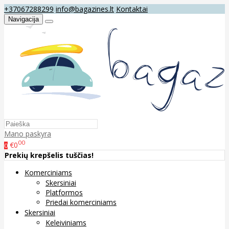
+37067288299
info@bagazines.lt
Kontaktai
Navigacija
Mano paskyra
00
€0
0
Prekių krepšelis tuščias!
Komerciniams
Skersiniai
Platformos
Priedai komerciniams
Skersiniai
Keleiviniams