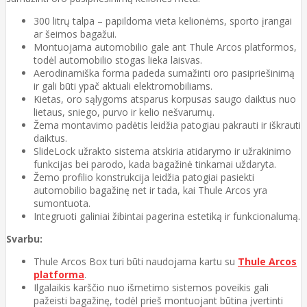
300 litrų talpa – papildoma vieta kelionėms, sporto įrangai
ar šeimos bagažui.
Montuojama automobilio gale ant Thule Arcos platformos,
todėl automobilio stogas lieka laisvas.
Aerodinamiška forma padeda sumažinti oro pasipriešinimą
ir gali būti ypač aktuali elektromobiliams.
Kietas, oro sąlygoms atsparus korpusas saugo daiktus nuo
lietaus, sniego, purvo ir kelio nešvarumų.
Žema montavimo padėtis leidžia patogiau pakrauti ir iškrauti
daiktus.
SlideLock užrakto sistema atskiria atidarymo ir užrakinimo
funkcijas bei parodo, kada bagažinė tinkamai uždaryta.
Žemo profilio konstrukcija leidžia patogiai pasiekti
automobilio bagažinę net ir tada, kai Thule Arcos yra
sumontuota.
Integruoti galiniai žibintai pagerina estetiką ir funkcionalumą.
Svarbu:
Thule Arcos Box turi būti naudojama kartu su
Thule Arcos
platforma
.
Ilgalaikis karščio nuo išmetimo sistemos poveikis gali
pažeisti bagažinę, todėl prieš montuojant būtina įvertinti