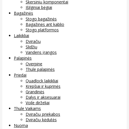
Skersinių komponentai
Išilginiai bėgiai
Bagažinės
Stogo bagažinės
Bagažinės ant kablio
Stogo platformos
Laikikliai
Dviračių
Slidžių
Vandens įrangos
Palapinės
Overpine
Thule palapinės
Priedai
Quadlock laikikliai
Krepšiai ir kuprinės
Grandinės
Dalys ir aksesuarai
Voile dirželiai
Thule Vaikams
Dviračių priekabos
Dviračių kėdutės
Nuoma