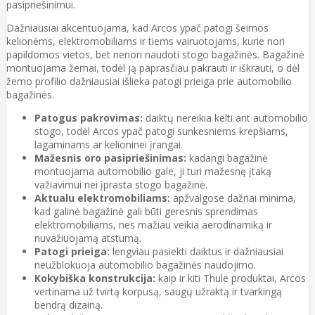
pasipriešinimui.
Dažniausiai akcentuojama, kad Arcos ypač patogi šeimos
kelionėms, elektromobiliams ir tiems vairuotojams, kurie nori
papildomos vietos, bet nenori naudoti stogo bagažinės. Bagažinė
montuojama žemai, todėl ją paprasčiau pakrauti ir iškrauti, o dėl
žemo profilio dažniausiai išlieka patogi prieiga prie automobilio
bagažinės.
Patogus pakrovimas:
daiktų nereikia kelti ant automobilio
stogo, todėl Arcos ypač patogi sunkesniems krepšiams,
lagaminams ar kelioninei įrangai.
Mažesnis oro pasipriešinimas:
kadangi bagažinė
montuojama automobilio gale, ji turi mažesnę įtaką
važiavimui nei įprasta stogo bagažinė.
Aktualu elektromobiliams:
apžvalgose dažnai minima,
kad galinė bagažinė gali būti geresnis sprendimas
elektromobiliams, nes mažiau veikia aerodinamiką ir
nuvažiuojamą atstumą.
Patogi prieiga:
lengviau pasiekti daiktus ir dažniausiai
neužblokuoja automobilio bagažinės naudojimo.
Kokybiška konstrukcija:
kaip ir kiti Thule produktai, Arcos
vertinama už tvirtą korpusą, saugų užraktą ir tvarkingą
bendrą dizainą.