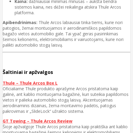
Kaina:
dažniausiai minimas minusas – aukšta bendra
sistemos kaina, nes dėžei reikalinga atskira Thule Arcos
platforma.
Apibendrinimas:
Thule Arcos labiausiai tinka tiems, kurie nori
patogios, žemai montuojamos ir aerodinamiškos papildomos
bagažo vietos automobilio gale. Tai ypač geras pasirinkimas
šeimos kelionėms, elektromobiliams ir vairuotojams, kurie nori
palikti automobilio stogą laisvą.
Šaltiniai ir apžvalgos
Thule – Thule Arcos Box L
Oficialiame Thule produkto aprašyme Arcos pristatoma kaip
galinė, ant kablio montuojama bagažinė, kuri suteikia papildomos
vietos ir palieka automobilio stogą laisvą. Akcentuojamas
aerodinaminis dizainas, žema montavimo padėtis, patogus
pakrovimas ir „SlideLock“ užrakto sistema.
GT Towing – Thule Arcos Review
Šioje apžvalgoje Thule Arcos pristatoma kaip praktiška ant kablio
montuojama bagažinė šeimos kelionėms ir elektromobiliams.