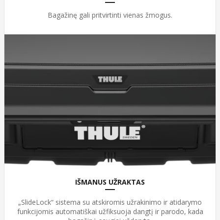
Bagažinę gali pritvirtinti vienas žmogus.
IŠMANUS UŽRAKTAS
„SlideLock“ sistema su atskiromis užrakinimo ir atidarymo
funkcijomis automatiškai užfiksuoja dangtį ir parodo, kada