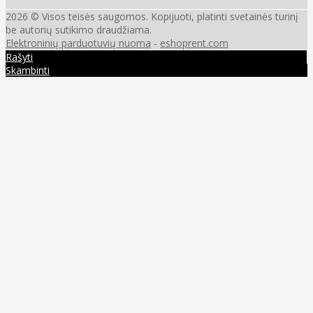
2026 © Visos teisės saugomos. Kopijuoti, platinti svetainės turinį
be autorių sutikimo draudžiama.
Elektroninių parduotuvių nuoma
-
eshoprent.com
Rašyti
Skambinti