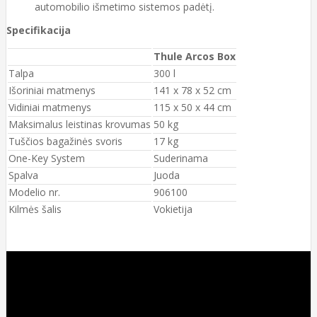
automobilio išmetimo sistemos padėtį.
Specifikacija
Thule Arcos Box
Talpa
300 l
Išoriniai matmenys
141 x 78 x 52 cm
Vidiniai matmenys
115 x 50 x 44 cm
Maksimalus leistinas krovumas
50 kg
Tuščios bagažinės svoris
17 kg
One-Key System
Suderinama
Spalva
Juoda
Modelio nr.
906100
Kilmės šalis
Vokietija