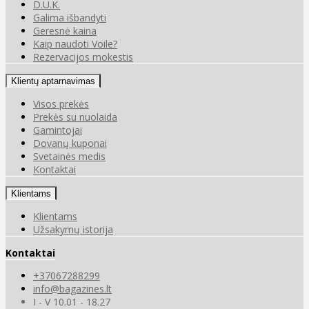
D.U.K.
Galima išbandyti
Geresnė kaina
Kaip naudoti Voile?
Rezervacijos mokestis
Klientų aptarnavimas
Visos prekės
Prekės su nuolaida
Gamintojai
Dovanų kuponai
Svetainės medis
Kontaktai
Klientams
Klientams
Užsakymų istorija
Kontaktai
+37067288299
info@bagazines.lt
I - V 10.01 - 18.27