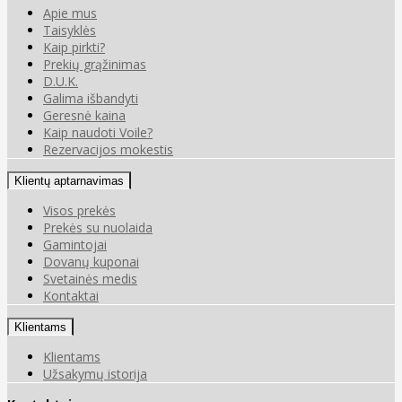
Apie mus
Taisyklės
Kaip pirkti?
Prekių grąžinimas
D.U.K.
Galima išbandyti
Geresnė kaina
Kaip naudoti Voile?
Rezervacijos mokestis
Klientų aptarnavimas
Visos prekės
Prekės su nuolaida
Gamintojai
Dovanų kuponai
Svetainės medis
Kontaktai
Klientams
Klientams
Užsakymų istorija