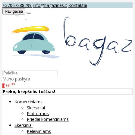
+37067288299
info@bagazines.lt
Kontaktai
Navigacija
Mano paskyra
00
€0
0
Prekių krepšelis tuščias!
Komerciniams
Skersiniai
Platformos
Priedai komerciniams
Skersiniai
Keleiviniams