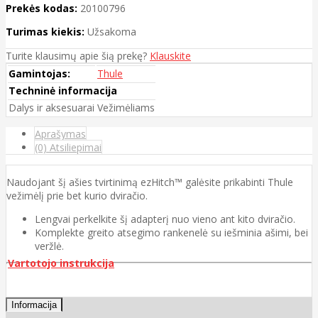
Prekės kodas:
20100796
Turimas kiekis:
Užsakoma
Turite klausimų apie šią prekę?
Klauskite
Gamintojas:
Thule
Techninė informacija
Dalys ir aksesuarai
Vežimėliams
Aprašymas
(0) Atsiliepimai
Naudojant šį ašies tvirtinimą ezHitch™ galėsite prikabinti Thule
vežimėlį prie bet kurio dviračio.
Lengvai perkelkite šį adapterį nuo vieno ant kito dviračio.
Komplekte greito atsegimo rankenelė su iešminia ašimi, bei
veržlė.
Vartotojo instrukcija
Informacija