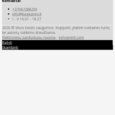
Kontaktai
+37067288299
info@bagazines.lt
I - V 10.01 - 18.27
2026 © Visos teisės saugomos. Kopijuoti, platinti svetainės turinį
be autorių sutikimo draudžiama.
Elektroninių parduotuvių nuoma
-
eshoprent.com
Rašyti
Skambinti