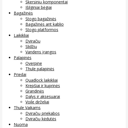
Skersinių komponentai
Išilginiai bėgiai
Bagažinės
Stogo bagažinės
Bagažinės ant kablio
Stogo platformos
Laikikliai
Dviračių
Slidžių
Vandens įrangos
Palapinės
Overpine
Thule palapinės
Priedai
Quadlock laikikliai
Krepšiai ir kuprinės
Grandinės
Dalys ir aksesuarai
Voile dirželiai
Thule Vaikams
Dviračių priekabos
Dviračių kėdutės
Nuoma