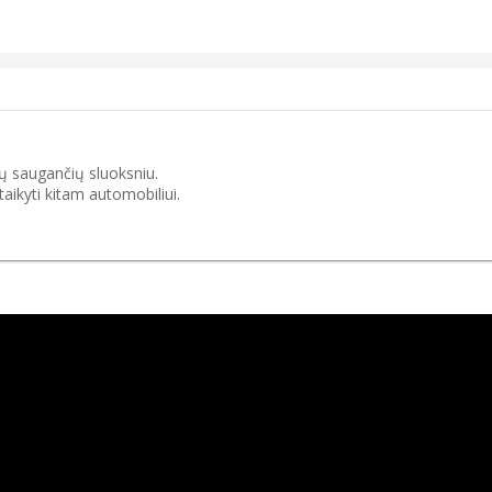
ų saugančių sluoksniu.
taikyti kitam automobiliui.