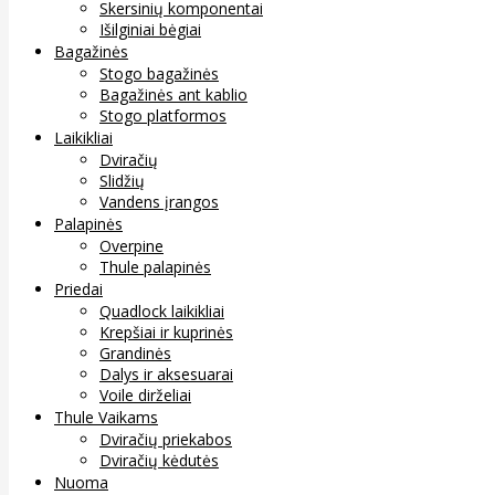
Skersinių komponentai
Išilginiai bėgiai
Bagažinės
Stogo bagažinės
Bagažinės ant kablio
Stogo platformos
Laikikliai
Dviračių
Slidžių
Vandens įrangos
Palapinės
Overpine
Thule palapinės
Priedai
Quadlock laikikliai
Krepšiai ir kuprinės
Grandinės
Dalys ir aksesuarai
Voile dirželiai
Thule Vaikams
Dviračių priekabos
Dviračių kėdutės
Nuoma