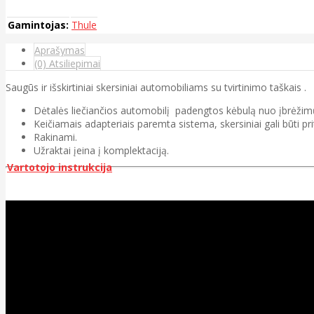
Gamintojas:
Thule
Aprašymas
(0) Atsiliepimai
Saugūs ir išskirtiniai skersiniai automobiliams su tvirtinimo taškais .
Dėtalės liečiančios automobilį padengtos kėbulą nuo įbrėžim
Keičiamais adapteriais paremta sistema, skersiniai gali būti pri
Rakinami.
Užraktai įeina į komplektaciją.
Vartotojo instrukcija