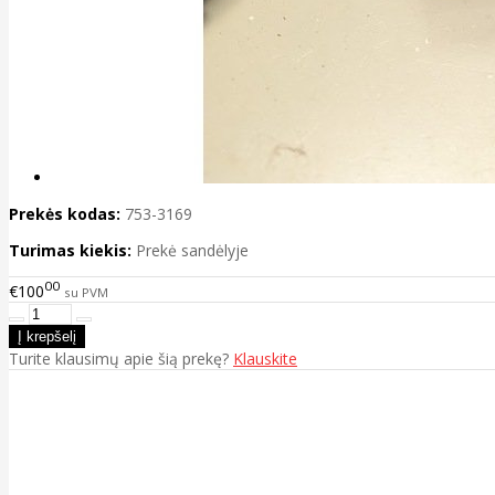
Prekės kodas:
753-3169
Turimas kiekis:
Prekė sandėlyje
00
€100
su PVM
Turite klausimų apie šią prekę?
Klauskite