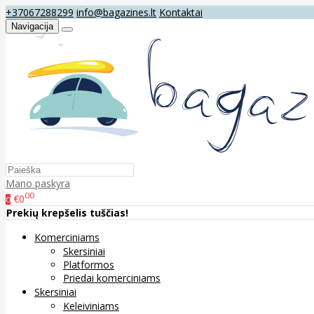
+37067288299
info@bagazines.lt
Kontaktai
Navigacija
Mano paskyra
00
€0
0
Prekių krepšelis tuščias!
Komerciniams
Skersiniai
Platformos
Priedai komerciniams
Skersiniai
Keleiviniams