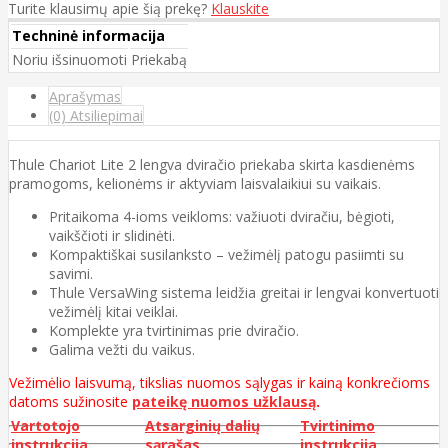
Turite klausimų apie šią prekę?
Klauskite
Techninė informacija
Noriu išsinuomoti
Priekabą
Aprašymas
(0) Atsiliepimai
Thule Chariot Lite 2 lengva dviračio priekaba skirta kasdienėms
pramogoms, kelionėms ir aktyviam laisvalaikiui su vaikais.
Pritaikoma 4-ioms veikloms: važiuoti dviračiu, bėgioti,
vaikščioti ir slidinėti.
Kompaktiškai susilanksto – vežimėlį patogu pasiimti su
savimi.
Thule VersaWing sistema leidžia greitai ir lengvai konvertuoti
vežimėlį kitai veiklai.
Komplekte yra tvirtinimas prie dviračio.
Galima vežti du vaikus.
Vežimėlio laisvumą, tikslias nuomos sąlygas ir kainą konkrečioms
datoms sužinosite
pateikę nuomos užklausą
.
Vartotojo
Atsarginių dalių
Tvirtinimo
instrukcija
sąrašas
instrukcija