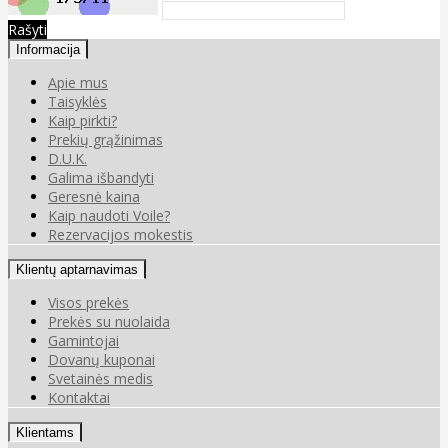
Rašyti
Informacija
Apie mus
Taisyklės
Kaip pirkti?
Prekių grąžinimas
D.U.K.
Galima išbandyti
Geresnė kaina
Kaip naudoti Voile?
Rezervacijos mokestis
Klientų aptarnavimas
Visos prekės
Prekės su nuolaida
Gamintojai
Dovanų kuponai
Svetainės medis
Kontaktai
Klientams