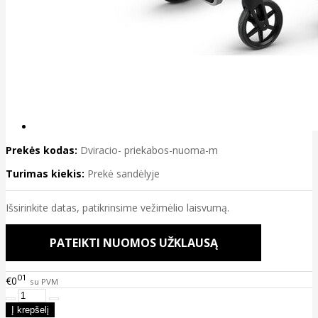
Prekės kodas:
Dviracio- priekabos-nuoma-m
Turimas kiekis:
Prekė sandėlyje
Išsirinkite datas, patikrinsime vežimėlio laisvumą.
PATEIKTI NUOMOS UŽKLAUSĄ
01
€0
su PVM