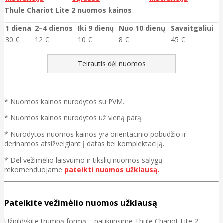
Thule Chariot Lite 2 nuomos kainos
1 diena
2–4 dienos
Iki 9 dienų
Nuo 10 dienų
Savaitgaliui
30 €
12 €
10 €
8 €
45 €
Teirautis dėl nuomos
* Nuomos kainos nurodytos su PVM.
* Nuomos kainos nurodytos už vieną parą.
* Nurodytos nuomos kainos yra orientacinio pobūdžio ir
derinamos atsižvelgiant į datas bei komplektaciją.
* Dėl vežimėlio laisvumo ir tikslių nuomos sąlygų
rekomenduojame
pateikti nuomos užklausą.
Pateikite vežimėlio nuomos užklausą
Užpildykite trumpą formą – patikrinsime Thule Chariot Lite 2