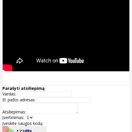
Parašyti atsiliepimą
Vardas:
El. pašto adresas:
Atsiliepimas:
Įvertinimas:
Įveskite saugos kodą: