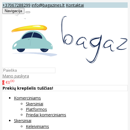
+37067288299
info@bagazines.lt
Kontaktai
Navigacija
Mano paskyra
00
€0
0
Prekių krepšelis tuščias!
Komerciniams
Skersiniai
Platformos
Priedai komerciniams
Skersiniai
Keleiviniams