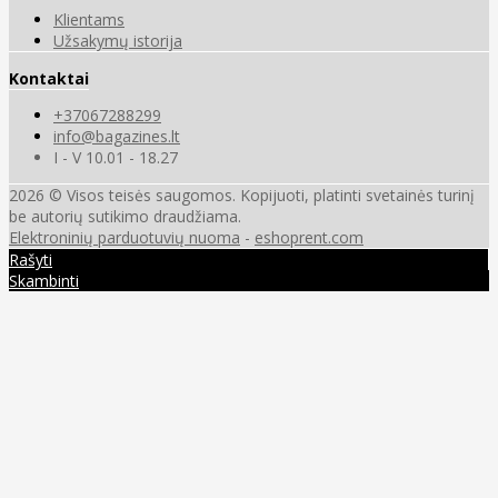
Klientams
Užsakymų istorija
Kontaktai
+37067288299
info@bagazines.lt
I - V 10.01 - 18.27
2026 © Visos teisės saugomos. Kopijuoti, platinti svetainės turinį
be autorių sutikimo draudžiama.
Elektroninių parduotuvių nuoma
-
eshoprent.com
Rašyti
Skambinti