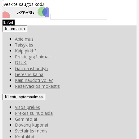
Įveskite saugos kodą:
Rašyti
Informacija
Apie mus
Taisyklės
Kaip pirkti?
Prekių grąžinimas
D.U.K.
Galima išbandyti
Geresnė kaina
Kaip naudoti Voile?
Rezervacijos mokestis
Klientų aptarnavimas
Visos prekės
Prekės su nuolaida
Gamintojai
Dovanų kuponai
Svetainės medis
Kontaktai