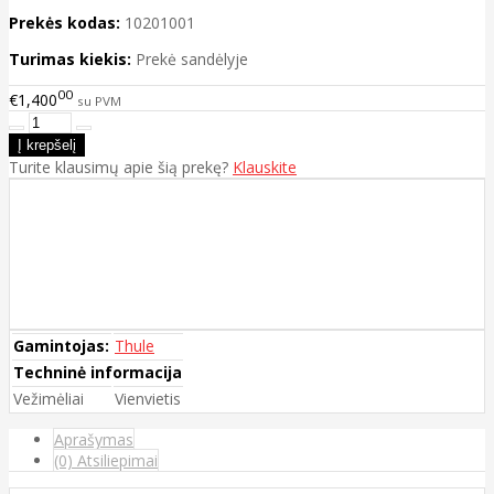
Prekės kodas:
10201001
Turimas kiekis:
Prekė sandėlyje
00
€1,400
su PVM
Turite klausimų apie šią prekę?
Klauskite
Gamintojas:
Thule
Techninė informacija
Vežimėliai
Vienvietis
Aprašymas
(0) Atsiliepimai