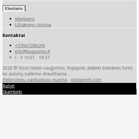
Klientams
Klientams
Užsakymų istorija
Kontaktai
+37067288299
info@bagazines.lt
I - V 10.01 - 18.27
2026 © Visos teisės saugomos. Kopijuoti, platinti svetainės turinį
be autorių sutikimo draudžiama.
Elektroninių parduotuvių nuoma
-
eshoprent.com
Rašyti
Skambinti