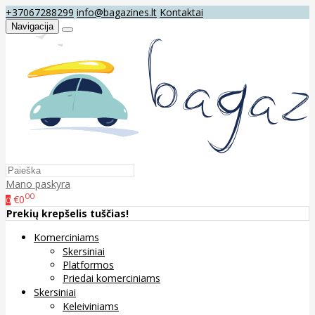
+37067288299
info@bagazines.lt
Kontaktai
Navigacija
Mano paskyra
00
€0
0
Prekių krepšelis tuščias!
Komerciniams
Skersiniai
Platformos
Priedai komerciniams
Skersiniai
Keleiviniams