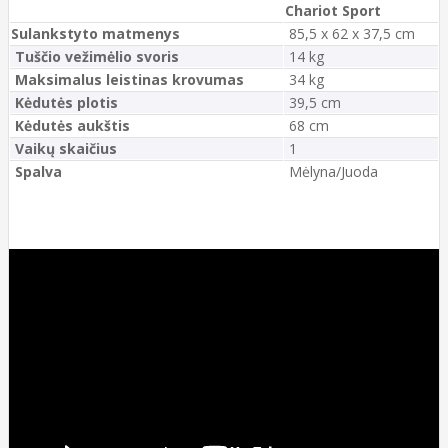
Chariot Sport
Sulankstyto matmenys
85,5 x 62 x 37,5 cm
Tuščio vežimėlio svoris
14 kg
Maksimalus leistinas krovumas
34 kg
Kėdutės plotis
39,5 cm
Kėdutės aukštis
68 cm
Vaikų skaičius
1
Spalva
Mėlyna/Juoda