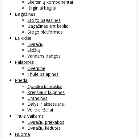
Skersinių komponentai
Išilginiai bėgiai
Bagažinės
Stogo bagažinės
Bagažinės ant kablio
Stogo platformos
Laikikliai
Dviračių
Slidžių
Vandens įrangos
Palapinės
Overpine
Thule palapinės
Priedai
Quadlock laikikliai
Krepšiai ir kuprinės
Grandinės
Dalys ir aksesuarai
Voile dirželiai
Thule Vaikams
Dviračių priekabos
Dviračių kėdutės
Nuoma