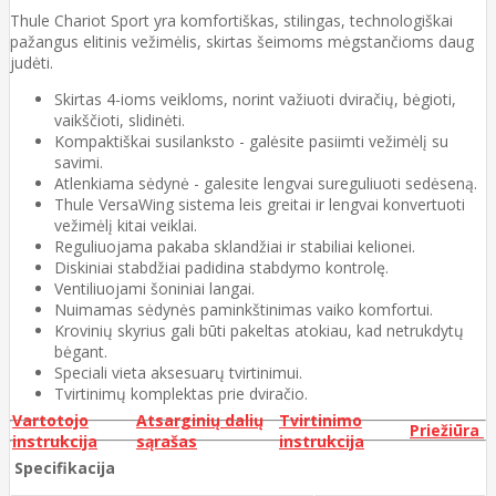
Thule Chariot Sport yra komfortiškas, stilingas, technologiškai
pažangus elitinis vežimėlis, skirtas šeimoms mėgstančioms daug
judėti.
Skirtas 4-ioms veikloms, norint važiuoti dviračių, bėgioti,
vaikščioti, slidinėti.
Kompaktiškai susilanksto - galėsite pasiimti vežimėlį su
savimi.
Atlenkiama sėdynė - galesite lengvai sureguliuoti sedėseną.
Thule VersaWing sistema leis greitai ir lengvai konvertuoti
vežimėlį kitai veiklai.
Reguliuojama pakaba sklandžiai ir stabiliai kelionei.
Diskiniai stabdžiai padidina stabdymo kontrolę.
Ventiliuojami šoniniai langai.
Nuimamas sėdynės paminkštinimas vaiko komfortui.
Krovinių skyrius gali būti pakeltas atokiau, kad netrukdytų
bėgant.
Speciali vieta aksesuarų tvirtinimui.
Tvirtinimų komplektas prie dviračio.
Vartotojo
Atsarginių dalių
Tvirtinimo
Priežiūra
instrukcija
sąrašas
instrukcija
Specifikacija