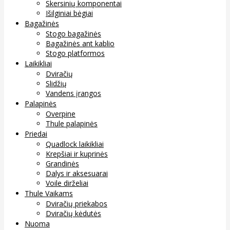
Skersinių komponentai
Išilginiai bėgiai
Bagažinės
Stogo bagažinės
Bagažinės ant kablio
Stogo platformos
Laikikliai
Dviračių
Slidžių
Vandens įrangos
Palapinės
Overpine
Thule palapinės
Priedai
Quadlock laikikliai
Krepšiai ir kuprinės
Grandinės
Dalys ir aksesuarai
Voile dirželiai
Thule Vaikams
Dviračių priekabos
Dviračių kėdutės
Nuoma