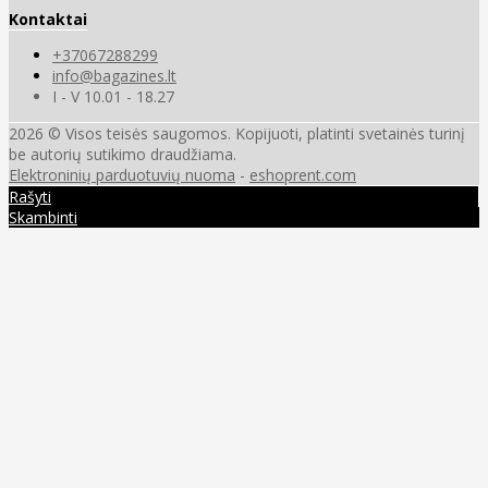
Kontaktai
+37067288299
info@bagazines.lt
I - V 10.01 - 18.27
2026 © Visos teisės saugomos. Kopijuoti, platinti svetainės turinį
be autorių sutikimo draudžiama.
Elektroninių parduotuvių nuoma
-
eshoprent.com
Rašyti
Skambinti