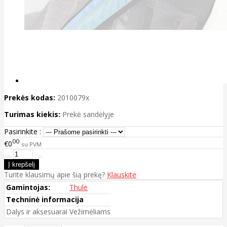
Prekės kodas:
2010079x
Turimas kiekis:
Prekė sandėlyje
Pasirinkite :
00
€0
su PVM
Turite klausimų apie šią prekę?
Klauskite
Gamintojas:
Thule
Techninė informacija
Dalys ir aksesuarai
Vežimėliams