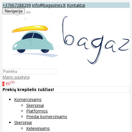
+37067288299
info@bagazines.lt
Kontaktai
Navigacija
Mano paskyra
00
€0
0
Prekių krepšelis tuščias!
Komerciniams
Skersiniai
Platformos
Priedai komerciniams
Skersiniai
Keleiviniams