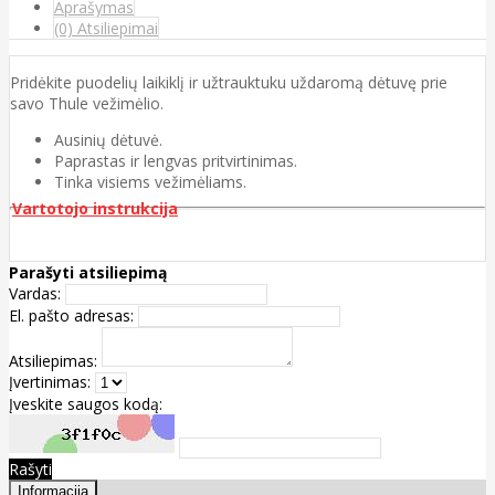
Aprašymas
(0) Atsiliepimai
Pridėkite puodelių laikiklį ir užtrauktuku uždaromą dėtuvę prie
savo Thule vežimėlio.
Ausinių dėtuvė.
Paprastas ir lengvas pritvirtinimas.
Tinka visiems vežimėliams.
Vartotojo instrukcija
Parašyti atsiliepimą
Vardas:
El. pašto adresas:
Atsiliepimas:
Įvertinimas:
Įveskite saugos kodą:
Rašyti
Informacija