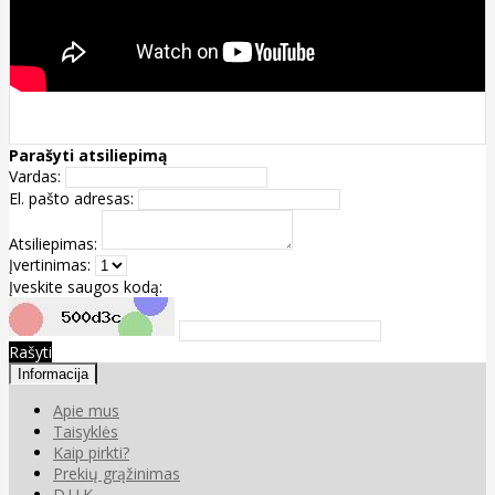
Parašyti atsiliepimą
Vardas:
El. pašto adresas:
Atsiliepimas:
Įvertinimas:
Įveskite saugos kodą:
Rašyti
Informacija
Apie mus
Taisyklės
Kaip pirkti?
Prekių grąžinimas
D.U.K.