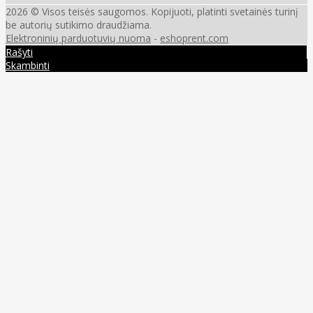
2026 © Visos teisės saugomos. Kopijuoti, platinti svetainės turinį
be autorių sutikimo draudžiama.
Elektroninių parduotuvių nuoma
-
eshoprent.com
Rašyti
Skambinti