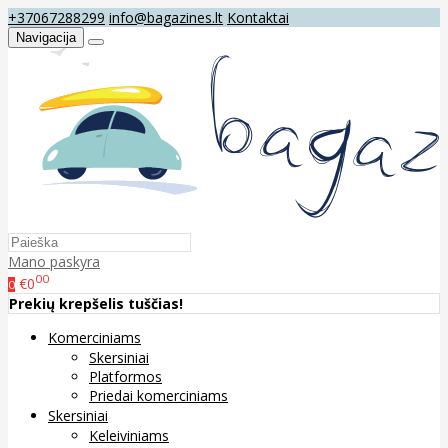
+37067288299
info@bagazines.lt
Kontaktai
Navigacija
Mano paskyra
00
€0
0
Prekių krepšelis tuščias!
Komerciniams
Skersiniai
Platformos
Priedai komerciniams
Skersiniai
Keleiviniams