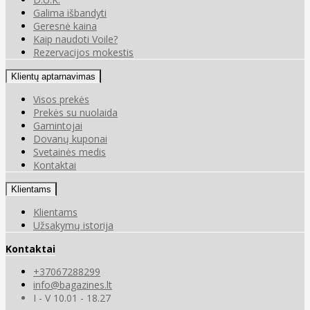
Galima išbandyti
Geresnė kaina
Kaip naudoti Voile?
Rezervacijos mokestis
Klientų aptarnavimas
Visos prekės
Prekės su nuolaida
Gamintojai
Dovanų kuponai
Svetainės medis
Kontaktai
Klientams
Klientams
Užsakymų istorija
Kontaktai
+37067288299
info@bagazines.lt
I - V 10.01 - 18.27