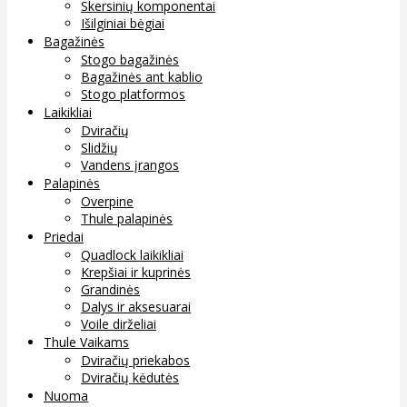
Skersinių komponentai
Išilginiai bėgiai
Bagažinės
Stogo bagažinės
Bagažinės ant kablio
Stogo platformos
Laikikliai
Dviračių
Slidžių
Vandens įrangos
Palapinės
Overpine
Thule palapinės
Priedai
Quadlock laikikliai
Krepšiai ir kuprinės
Grandinės
Dalys ir aksesuarai
Voile dirželiai
Thule Vaikams
Dviračių priekabos
Dviračių kėdutės
Nuoma