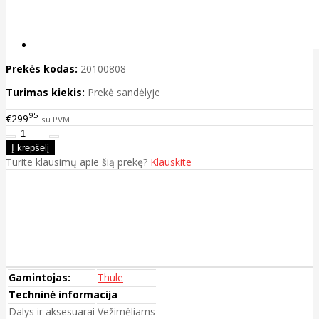
Prekės kodas:
20100808
Turimas kiekis:
Prekė sandėlyje
95
€299
su PVM
Turite klausimų apie šią prekę?
Klauskite
Gamintojas:
Thule
Techninė informacija
Dalys ir aksesuarai
Vežimėliams