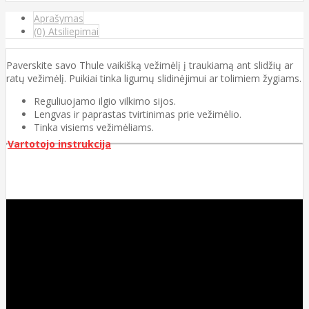
Aprašymas
(0) Atsiliepimai
Paverskite savo Thule vaikišką vežimėlį į traukiamą ant slidžių ar
ratų vežimėlį. Puikiai tinka ligumų slidinėjimui ar tolimiem žygiams.
Reguliuojamo ilgio vilkimo sijos.
Lengvas ir paprastas tvirtinimas prie vežimėlio.
Tinka visiems vežimėliams.
Vartotojo instrukcija