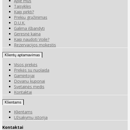
Apie mus
Taisyklės
Kaip pirkti?
Prekių grąžinimas
D.U.K.
Galima išbandyti
Geresnė kaina
Kaip naudoti Voile?
Rezervacijos mokestis
Klientų aptarnavimas
Visos prekės
Prekės su nuolaida
Gamintojai
Dovanų kuponai
Svetainės medis
Kontaktai
Klientams
Klientams
Užsakymų istorija
Kontaktai