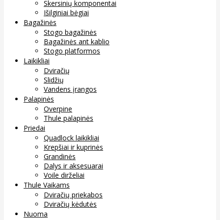
Skersinių komponentai
Išilginiai bėgiai
Bagažinės
Stogo bagažinės
Bagažinės ant kablio
Stogo platformos
Laikikliai
Dviračių
Slidžių
Vandens įrangos
Palapinės
Overpine
Thule palapinės
Priedai
Quadlock laikikliai
Krepšiai ir kuprinės
Grandinės
Dalys ir aksesuarai
Voile dirželiai
Thule Vaikams
Dviračių priekabos
Dviračių kėdutės
Nuoma