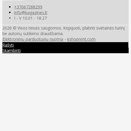
+37067288299
info@bagazines.lt
I - V 10.01 - 18.27
2026 © Visos teisės saugomos. Kopijuoti, platinti svetainės turinį
be autorių sutikimo draudžiama.
Elektroninių parduotuvių nuoma
-
eshoprent.com
Rašyti
Skambinti