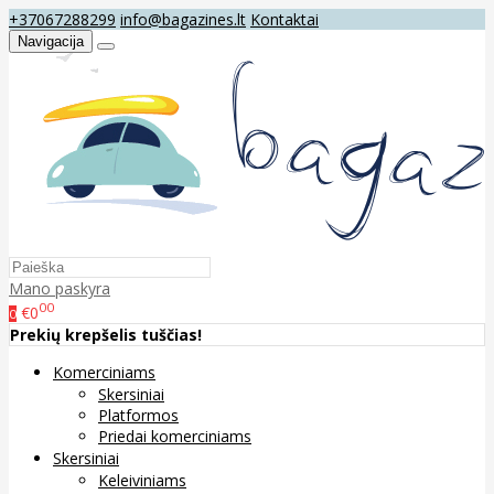
+37067288299
info@bagazines.lt
Kontaktai
Navigacija
Mano paskyra
00
€0
0
Prekių krepšelis tuščias!
Komerciniams
Skersiniai
Platformos
Priedai komerciniams
Skersiniai
Keleiviniams