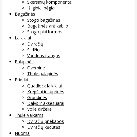
Skersinių komponentai
Išilginiai bėgiai
Bagažinės
Stogo bagažinės
Bagažinės ant kablio
Stogo platformos
Laikikliai
Dviračių
Slidžių
Vandens įrangos
Palapinės
Overpine
Thule palapinės
Priedai
Quadlock laikikliai
Krepšiai ir kuprinės
Grandinės
Dalys ir aksesuarai
Voile dirželiai
Thule Vaikams
Dviračių priekabos
Dviračių kėdutės
Nuoma