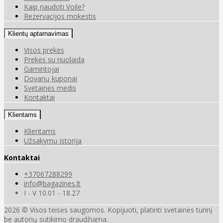
Kaip naudoti Voile?
Rezervacijos mokestis
Klientų aptarnavimas
Visos prekės
Prekės su nuolaida
Gamintojai
Dovanų kuponai
Svetainės medis
Kontaktai
Klientams
Klientams
Užsakymų istorija
Kontaktai
+37067288299
info@bagazines.lt
I - V 10.01 - 18.27
2026 © Visos teisės saugomos. Kopijuoti, platinti svetainės turinį
be autorių sutikimo draudžiama.