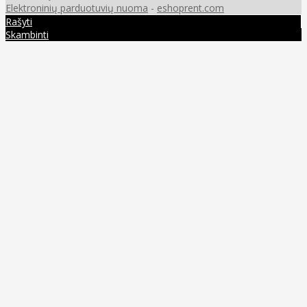
Elektroninių parduotuvių nuoma
-
eshoprent.com
Rašyti
Skambinti