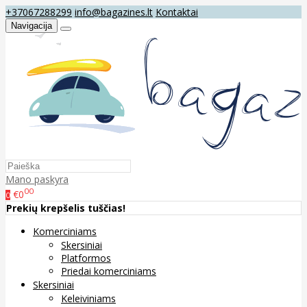
+37067288299
info@bagazines.lt
Kontaktai
Navigacija
Mano paskyra
00
€0
0
Prekių krepšelis tuščias!
Komerciniams
Skersiniai
Platformos
Priedai komerciniams
Skersiniai
Keleiviniams