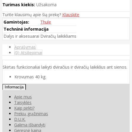
Turimas kiekis:
Užsakoma
Turite klausimų apie šią prekę?
Klauskite
Gamintojas:
Thule
Techninė informacija
Dalys ir aksesuarai
Dviračių laikikliams
Aprašymas
(0) Atsiliepimai
Skirtas funkcionaliai laikyti dviračius ir dviračių laikiklius ant sienos.
Krovumas 40 kg.
Informacija
Apie mus
Taisyklės
Kaip pirkti?
Prekių grąžinimas
D.U.K.
Galima išbandyti
Geresnė kaina