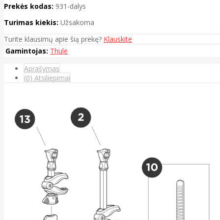
Prekės kodas:
931-dalys
Turimas kiekis:
Užsakoma
Turite klausimų apie šią prekę?
Klauskite
Gamintojas:
Thule
Aprašymas
(0) Atsiliepimai