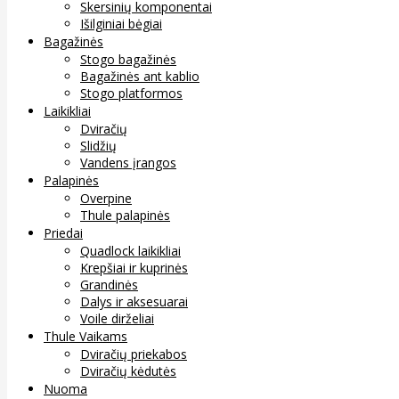
Skersinių komponentai
Išilginiai bėgiai
Bagažinės
Stogo bagažinės
Bagažinės ant kablio
Stogo platformos
Laikikliai
Dviračių
Slidžių
Vandens įrangos
Palapinės
Overpine
Thule palapinės
Priedai
Quadlock laikikliai
Krepšiai ir kuprinės
Grandinės
Dalys ir aksesuarai
Voile dirželiai
Thule Vaikams
Dviračių priekabos
Dviračių kėdutės
Nuoma