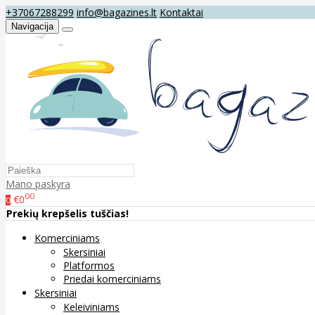
+37067288299
info@bagazines.lt
Kontaktai
Navigacija
Mano paskyra
00
€0
0
Prekių krepšelis tuščias!
Komerciniams
Skersiniai
Platformos
Priedai komerciniams
Skersiniai
Keleiviniams