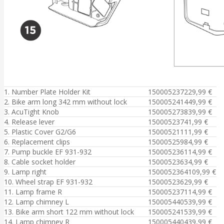
1. Number Plate Holder Kit
1500052372
29,99 €
2. Bike arm long 342 mm without lock
1500052414
49,99 €
3. AcuTight Knob
1500052738
39,99 €
4. Release lever
1500052374
1,99 €
5. Plastic Cover G2/G6
1500052111
1,99 €
6. Replacement clips
1500052598
4,99 €
7. Pump buckle EF 931-932
1500052361
14,99 €
8. Cable socket holder
1500052363
4,99 €
9. Lamp right
1500052364
109,99 €
10. Wheel strap EF 931-932
1500052362
9,99 €
11. Lamp frame R
1500052371
14,99 €
12. Lamp chimney L
1500054405
39,99 €
13. Bike arm short 122 mm without lock
1500052415
39,99 €
14. Lamp chimney R
1500054404
39,99 €