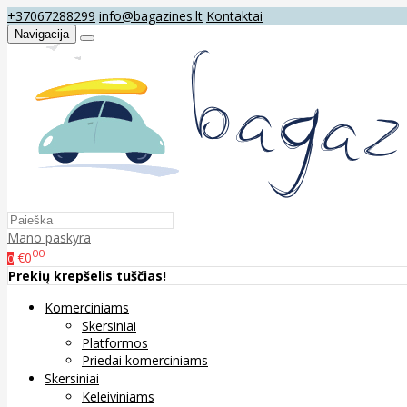
+37067288299
info@bagazines.lt
Kontaktai
Navigacija
Mano paskyra
00
€0
0
Prekių krepšelis tuščias!
Komerciniams
Skersiniai
Platformos
Priedai komerciniams
Skersiniai
Keleiviniams