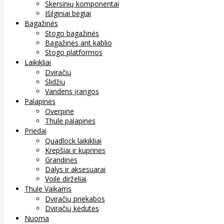
Skersinių komponentai
Išilginiai bėgiai
Bagažinės
Stogo bagažinės
Bagažinės ant kablio
Stogo platformos
Laikikliai
Dviračių
Slidžių
Vandens įrangos
Palapinės
Overpine
Thule palapinės
Priedai
Quadlock laikikliai
Krepšiai ir kuprinės
Grandinės
Dalys ir aksesuarai
Voile dirželiai
Thule Vaikams
Dviračių priekabos
Dviračių kėdutės
Nuoma