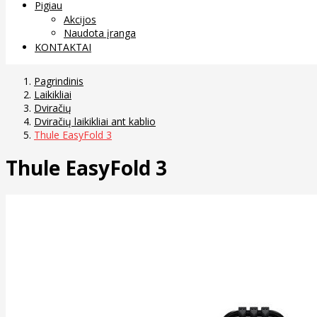
Pigiau
Akcijos
Naudota įranga
KONTAKTAI
Pagrindinis
Laikikliai
Dviračių
Dviračių laikikliai ant kablio
Thule EasyFold 3
Thule EasyFold 3