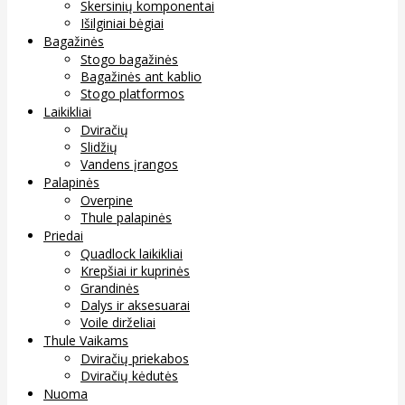
Skersinių komponentai
Išilginiai bėgiai
Bagažinės
Stogo bagažinės
Bagažinės ant kablio
Stogo platformos
Laikikliai
Dviračių
Slidžių
Vandens įrangos
Palapinės
Overpine
Thule palapinės
Priedai
Quadlock laikikliai
Krepšiai ir kuprinės
Grandinės
Dalys ir aksesuarai
Voile dirželiai
Thule Vaikams
Dviračių priekabos
Dviračių kėdutės
Nuoma