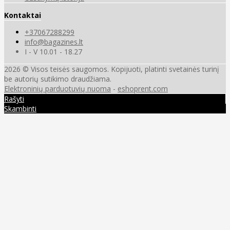
Kontaktai
+37067288299
info@bagazines.lt
I - V 10.01 - 18.27
2026 © Visos teisės saugomos. Kopijuoti, platinti svetainės turinį
be autorių sutikimo draudžiama.
Elektroninių parduotuvių nuoma
-
eshoprent.com
Rašyti
Skambinti