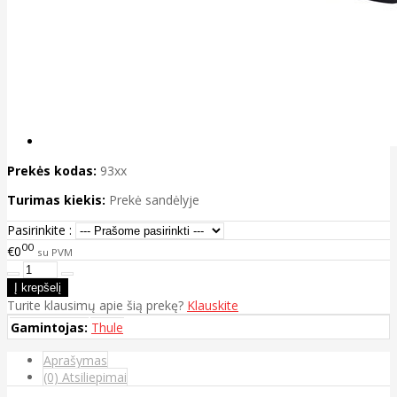
Prekės kodas:
93xx
Turimas kiekis:
Prekė sandėlyje
Pasirinkite :
00
€0
su PVM
Turite klausimų apie šią prekę?
Klauskite
Gamintojas:
Thule
Aprašymas
(0) Atsiliepimai