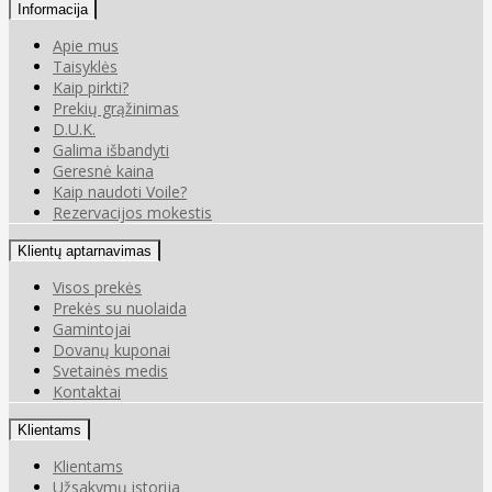
Informacija
Apie mus
Taisyklės
Kaip pirkti?
Prekių grąžinimas
D.U.K.
Galima išbandyti
Geresnė kaina
Kaip naudoti Voile?
Rezervacijos mokestis
Klientų aptarnavimas
Visos prekės
Prekės su nuolaida
Gamintojai
Dovanų kuponai
Svetainės medis
Kontaktai
Klientams
Klientams
Užsakymų istorija