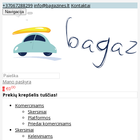
+37067288299
info@bagazines.lt
Kontaktai
Navigacija
Mano paskyra
00
€0
0
Prekių krepšelis tuščias!
Komerciniams
Skersiniai
Platformos
Priedai komerciniams
Skersiniai
Keleiviniams