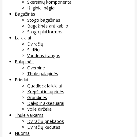
Skersinių komponentai
Išilginiai bėgiai
Bagažinės
Stogo bagažinės
Bagažinės ant kablio
Stogo platformos
Laikikliai
Dviračių
Slidžių
Vandens įrangos
Palapinės
Overpine
Thule palapinės
Priedai
Quadlock laikikliai
Krepšiai ir kuprinės
Grandinės
Dalys ir aksesuarai
Voile dirželiai
Thule Vaikams
Dviračių priekabos
Dviračių kėdutės
Nuoma