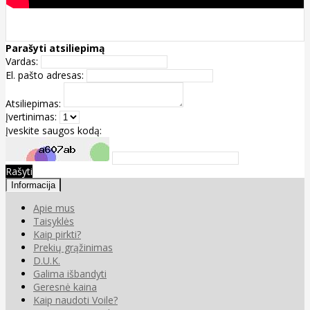
Parašyti atsiliepimą
Vardas:
El. pašto adresas:
Atsiliepimas:
Įvertinimas:
Įveskite saugos kodą:
Rašyti
Informacija
Apie mus
Taisyklės
Kaip pirkti?
Prekių grąžinimas
D.U.K.
Galima išbandyti
Geresnė kaina
Kaip naudoti Voile?