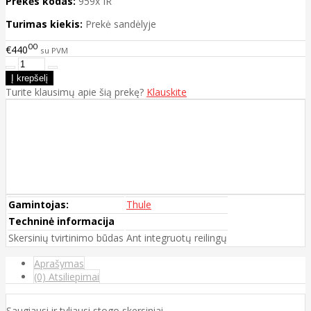
Prekės kodas:
959x IR
Turimas kiekis:
Prekė sandėlyje
00
€440
su PVM
Turite klausimų apie šią prekę?
Klauskite
Gamintojas:
Thule
Techninė informacija
Skersinių tvirtinimo būdas
Ant integruotų reilingų
Aprašymas
(0) Atsiliepimai
Saugiausi ir tyliausi stogo skersiniai.