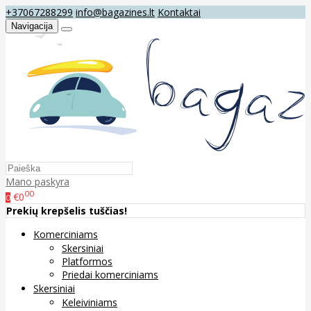
+37067288299
info@bagazines.lt
Kontaktai
Navigacija
Mano paskyra
00
€0
0
Prekių krepšelis tuščias!
Komerciniams
Skersiniai
Platformos
Priedai komerciniams
Skersiniai
Keleiviniams