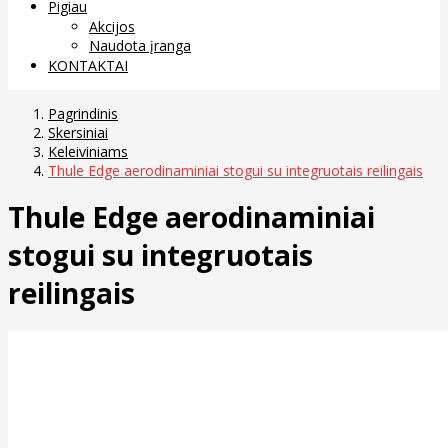
Pigiau
Akcijos
Naudota įranga
KONTAKTAI
Pagrindinis
Skersiniai
Keleiviniams
Thule Edge aerodinaminiai stogui su integruotais reilingais
Thule Edge aerodinaminiai
stogui su integruotais
reilingais