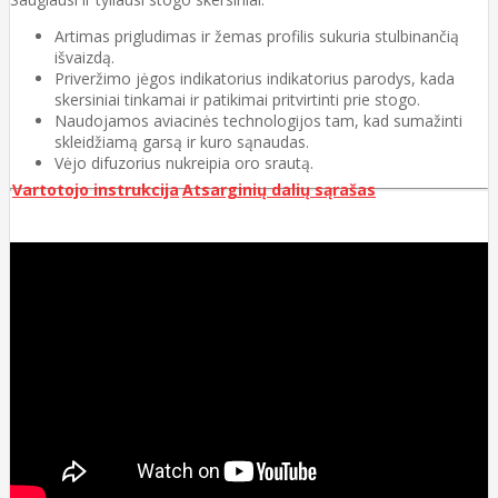
Artimas prigludimas ir žemas profilis sukuria stulbinančią
išvaizdą.
Priveržimo jėgos indikatorius indikatorius parodys, kada
skersiniai tinkamai ir patikimai pritvirtinti prie stogo.
Naudojamos aviacinės technologijos tam, kad sumažinti
skleidžiamą garsą ir kuro sąnaudas.
Vėjo difuzorius nukreipia oro srautą.
Vartotojo instrukcija
Atsarginių dalių sąrašas