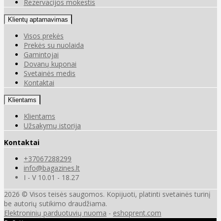
Rezervacijos mokestis
Klientų aptarnavimas
Visos prekės
Prekės su nuolaida
Gamintojai
Dovanų kuponai
Svetainės medis
Kontaktai
Klientams
Klientams
Užsakymų istorija
Kontaktai
+37067288299
info@bagazines.lt
I - V 10.01 - 18.27
2026 © Visos teisės saugomos. Kopijuoti, platinti svetainės turinį
be autorių sutikimo draudžiama.
Elektroninių parduotuvių nuoma
-
eshoprent.com