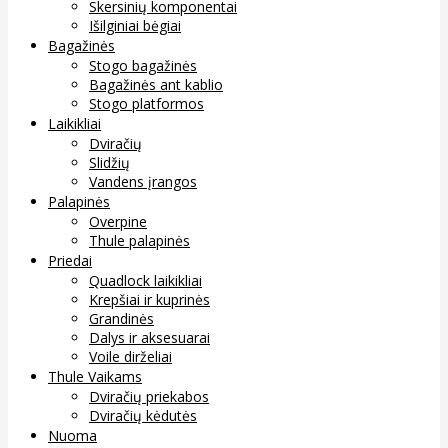
Skersinių komponentai
Išilginiai bėgiai
Bagažinės
Stogo bagažinės
Bagažinės ant kablio
Stogo platformos
Laikikliai
Dviračių
Slidžių
Vandens įrangos
Palapinės
Overpine
Thule palapinės
Priedai
Quadlock laikikliai
Krepšiai ir kuprinės
Grandinės
Dalys ir aksesuarai
Voile dirželiai
Thule Vaikams
Dviračių priekabos
Dviračių kėdutės
Nuoma