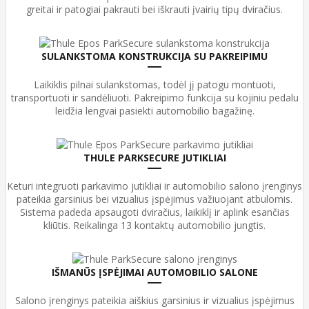
greitai ir patogiai pakrauti bei iškrauti įvairių tipų dviračius.
SULANKSTOMA KONSTRUKCIJA SU PAKREIPIMU
Laikiklis pilnai sulankstomas, todėl jį patogu montuoti,
transportuoti ir sandėliuoti. Pakreipimo funkcija su kojiniu pedalu
leidžia lengvai pasiekti automobilio bagažinę.
THULE PARKSECURE JUTIKLIAI
Keturi integruoti parkavimo jutikliai ir automobilio salono įrenginys
pateikia garsinius bei vizualius įspėjimus važiuojant atbulomis.
Sistema padeda apsaugoti dviračius, laikiklį ir aplink esančias
kliūtis. Reikalinga 13 kontaktų automobilio jungtis.
IŠMANŪS ĮSPĖJIMAI AUTOMOBILIO SALONE
Salono įrenginys pateikia aiškius garsinius ir vizualius įspėjimus