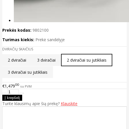
Prekės kodas:
9802100
Turimas kiekis:
Prekė sandėlyje
DVIRAČIŲ SKAIČIUS
2 dviračiai
3 dviračiai
2 dviračiai su jutikliais
3 dviračiai su jutikliais
00
€1,479
su PVM
Turite klausimų apie šią prekę?
Klauskite