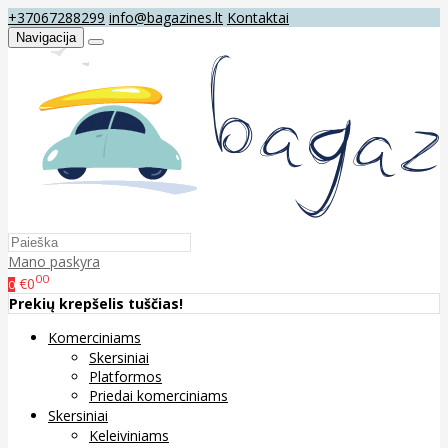
+37067288299
info@bagazines.lt
Kontaktai
Navigacija
Mano paskyra
00
€0
0
Prekių krepšelis tuščias!
Komerciniams
Skersiniai
Platformos
Priedai komerciniams
Skersiniai
Keleiviniams