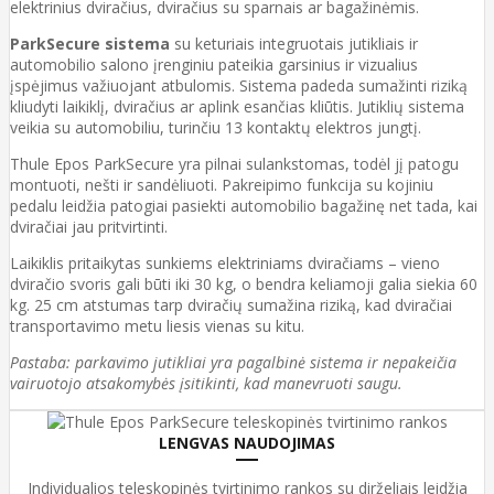
elektrinius dviračius, dviračius su sparnais ar bagažinėmis.
ParkSecure sistema
su keturiais integruotais jutikliais ir
automobilio salono įrenginiu pateikia garsinius ir vizualius
įspėjimus važiuojant atbulomis. Sistema padeda sumažinti riziką
kliudyti laikiklį, dviračius ar aplink esančias kliūtis. Jutiklių sistema
veikia su automobiliu, turinčiu 13 kontaktų elektros jungtį.
Thule Epos ParkSecure yra pilnai sulankstomas, todėl jį patogu
montuoti, nešti ir sandėliuoti. Pakreipimo funkcija su kojiniu
pedalu leidžia patogiai pasiekti automobilio bagažinę net tada, kai
dviračiai jau pritvirtinti.
Laikiklis pritaikytas sunkiems elektriniams dviračiams – vieno
dviračio svoris gali būti iki 30 kg, o bendra keliamoji galia siekia 60
kg. 25 cm atstumas tarp dviračių sumažina riziką, kad dviračiai
transportavimo metu liesis vienas su kitu.
Pastaba: parkavimo jutikliai yra pagalbinė sistema ir nepakeičia
vairuotojo atsakomybės įsitikinti, kad manevruoti saugu.
LENGVAS NAUDOJIMAS
Individualios teleskopinės tvirtinimo rankos su dirželiais leidžia