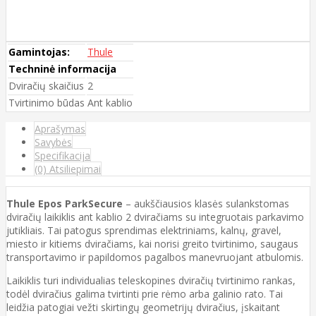
Gamintojas:
Thule
Techninė informacija
Dviračių skaičius
2
Tvirtinimo būdas
Ant kablio
Aprašymas
Savybės
Specifikacija
(0) Atsiliepimai
Thule Epos ParkSecure
– aukščiausios klasės sulankstomas
dviračių laikiklis ant kablio 2 dviračiams su integruotais parkavimo
jutikliais. Tai patogus sprendimas elektriniams, kalnų, gravel,
miesto ir kitiems dviračiams, kai norisi greito tvirtinimo, saugaus
transportavimo ir papildomos pagalbos manevruojant atbulomis.
Laikiklis turi individualias teleskopines dviračių tvirtinimo rankas,
todėl dviračius galima tvirtinti prie rėmo arba galinio rato. Tai
leidžia patogiai vežti skirtingų geometrijų dviračius, įskaitant