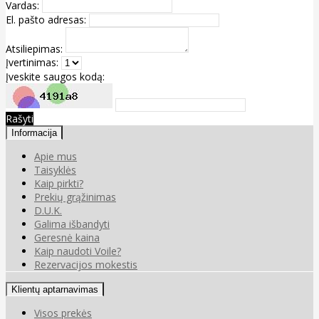
Vardas:
El. pašto adresas:
Atsiliepimas:
Įvertinimas:
Įveskite saugos kodą:
Rašyti
Informacija
Apie mus
Taisyklės
Kaip pirkti?
Prekių grąžinimas
D.U.K.
Galima išbandyti
Geresnė kaina
Kaip naudoti Voile?
Rezervacijos mokestis
Klientų aptarnavimas
Visos prekės