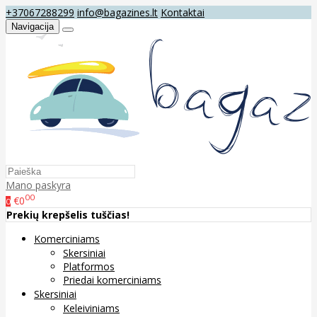
+37067288299
info@bagazines.lt
Kontaktai
Navigacija
Mano paskyra
00
€0
0
Prekių krepšelis tuščias!
Komerciniams
Skersiniai
Platformos
Priedai komerciniams
Skersiniai
Keleiviniams