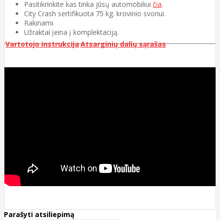
Pasitikrinkite kas tinka jūsų automobiliui
čia
.
City Crash sertifikuota 75 kg. krovinio svoriui.
Rakinami.
Užraktai įeina į komplektaciją.
Vartotojo instrukcija
Atsarginių dalių sąrašas
Parašyti atsiliepimą