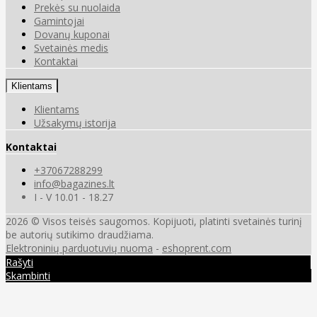
Prekės su nuolaida
Gamintojai
Dovanų kuponai
Svetainės medis
Kontaktai
Klientams
Klientams
Užsakymų istorija
Kontaktai
+37067288299
info@bagazines.lt
I - V 10.01 - 18.27
2026 © Visos teisės saugomos. Kopijuoti, platinti svetainės turinį
be autorių sutikimo draudžiama.
Elektroninių parduotuvių nuoma
-
eshoprent.com
Rašyti
Skambinti