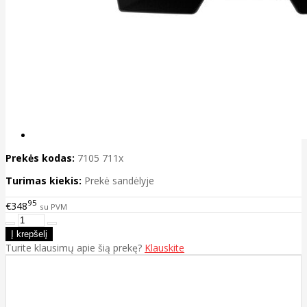
Prekės kodas:
7105 711x
Turimas kiekis:
Prekė sandėlyje
95
€348
su PVM
Turite klausimų apie šią prekę?
Klauskite