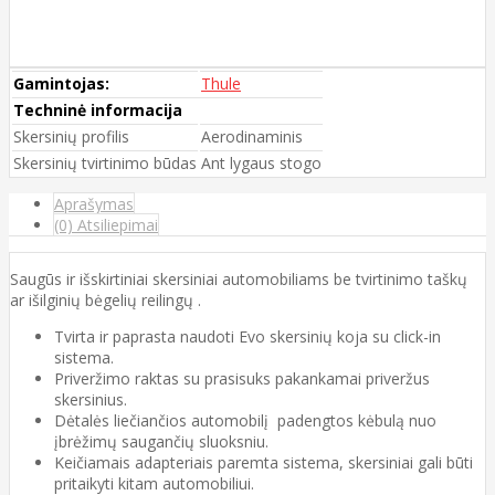
Gamintojas:
Thule
Techninė informacija
Skersinių profilis
Aerodinaminis
Skersinių tvirtinimo būdas
Ant lygaus stogo
Aprašymas
(0) Atsiliepimai
Saugūs ir išskirtiniai skersiniai automobiliams be tvirtinimo taškų
ar išilginių bėgelių reilingų .
Tvirta ir paprasta naudoti Evo skersinių koja su click-in
sistema.
Priveržimo raktas su prasisuks pakankamai priveržus
skersinius.
Dėtalės liečiančios automobilį padengtos
kėbulą
nuo
įbrėžimų saugančių sluoksniu.
Keičiamais adapteriais paremta sistema, skersiniai gali būti
pritaikyti kitam automobiliui.