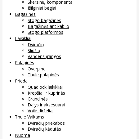
Skersinių komponentai
Išilginiai bėgiai
Bagažinės
Stogo bagažinės
Bagažinės ant kablio
Stogo platformos
Laikikliai
Dviračių
Slidžių
Vandens įrangos
Palapinės
Overpine
Thule palapinės
Priedai
Quadlock laikikliai
Krepšiai ir kuprinės
Grandinės
Dalys ir aksesuarai
Voile dirželiai
Thule Vaikams
Dviračių priekabos
Dviračių kėdutės
Nuoma