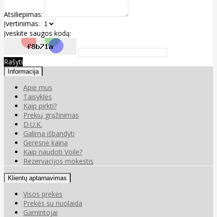
Atsiliepimas:
Įvertinimas:
Įveskite saugos kodą:
Rašyti
Informacija
Apie mus
Taisyklės
Kaip pirkti?
Prekių grąžinimas
D.U.K.
Galima išbandyti
Geresnė kaina
Kaip naudoti Voile?
Rezervacijos mokestis
Klientų aptarnavimas
Visos prekės
Prekės su nuolaida
Gamintojai