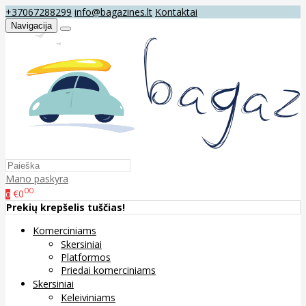
+37067288299
info@bagazines.lt
Kontaktai
Navigacija
Mano paskyra
00
€0
0
Prekių krepšelis tuščias!
Komerciniams
Skersiniai
Platformos
Priedai komerciniams
Skersiniai
Keleiviniams