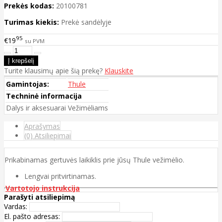
Prekės kodas:
20100781
Turimas kiekis:
Prekė sandėlyje
95
€19
su PVM
Turite klausimų apie šią prekę?
Klauskite
Gamintojas:
Thule
Techninė informacija
Dalys ir aksesuarai
Vežimėliams
Aprašymas
(0) Atsiliepimai
Prikabinamas gertuvės laikiklis prie jūsų Thule vežimėlio.
Lengvai pritvirtinamas.
Vartotojo instrukcija
Parašyti atsiliepimą
Vardas:
El. pašto adresas: