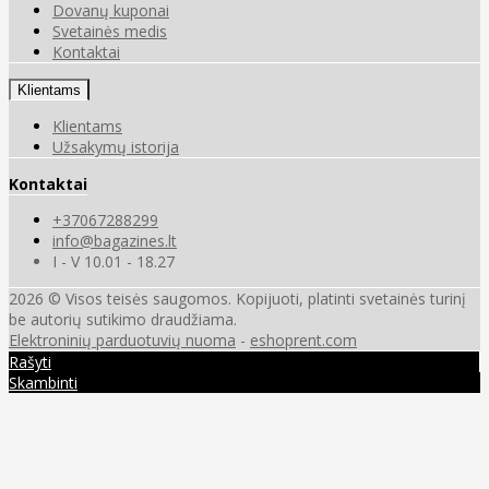
Dovanų kuponai
Svetainės medis
Kontaktai
Klientams
Klientams
Užsakymų istorija
Kontaktai
+37067288299
info@bagazines.lt
I - V 10.01 - 18.27
2026 © Visos teisės saugomos. Kopijuoti, platinti svetainės turinį
be autorių sutikimo draudžiama.
Elektroninių parduotuvių nuoma
-
eshoprent.com
Rašyti
Skambinti