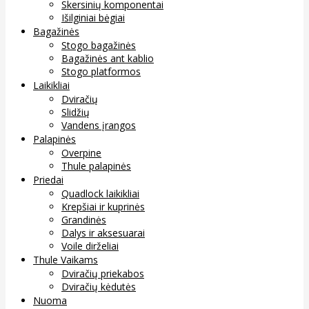
Skersinių komponentai
Išilginiai bėgiai
Bagažinės
Stogo bagažinės
Bagažinės ant kablio
Stogo platformos
Laikikliai
Dviračių
Slidžių
Vandens įrangos
Palapinės
Overpine
Thule palapinės
Priedai
Quadlock laikikliai
Krepšiai ir kuprinės
Grandinės
Dalys ir aksesuarai
Voile dirželiai
Thule Vaikams
Dviračių priekabos
Dviračių kėdutės
Nuoma