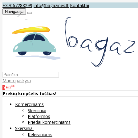
+37067288299
info@bagazines.lt
Kontaktai
Navigacija
Mano paskyra
00
€0
0
Prekių krepšelis tuščias!
Komerciniams
Skersiniai
Platformos
Priedai komerciniams
Skersiniai
Keleiviniams