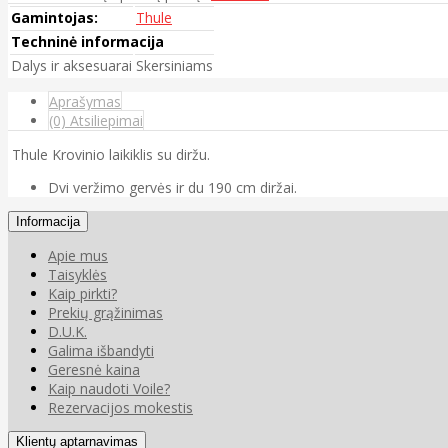
Gamintojas:
Thule
Techninė informacija
Dalys ir aksesuarai
Skersiniams
Aprašymas
(0) Atsiliepimai
Thule Krovinio laikiklis su diržu.
Dvi veržimo gervės ir du 190 cm diržai.
Informacija
Apie mus
Taisyklės
Kaip pirkti?
Prekių grąžinimas
D.U.K.
Galima išbandyti
Geresnė kaina
Kaip naudoti Voile?
Rezervacijos mokestis
Klientų aptarnavimas