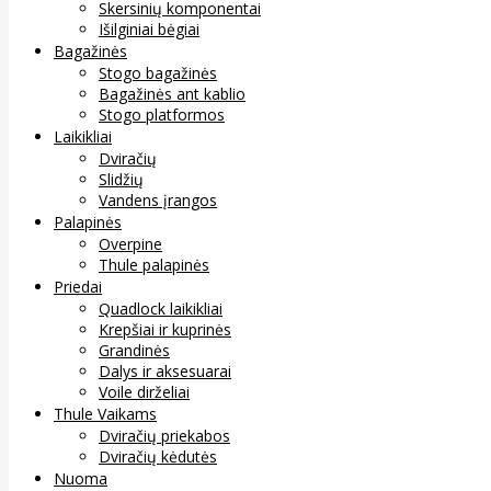
Skersinių komponentai
Išilginiai bėgiai
Bagažinės
Stogo bagažinės
Bagažinės ant kablio
Stogo platformos
Laikikliai
Dviračių
Slidžių
Vandens įrangos
Palapinės
Overpine
Thule palapinės
Priedai
Quadlock laikikliai
Krepšiai ir kuprinės
Grandinės
Dalys ir aksesuarai
Voile dirželiai
Thule Vaikams
Dviračių priekabos
Dviračių kėdutės
Nuoma