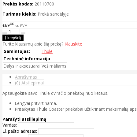
Prekės kodas:
20110700
Turimas kiekis:
Prekė sandėlyje
00
€69
su PVM
Turite klausimų apie šią prekę?
Klauskite
Gamintojas:
Thule
Techninė informacija
Dalys ir aksesuarai
Vežimėliams
Aprašymas
(0) Atsiliepimai
Apsaugokite savo Thule dviračio priekabą nuo lietaus.
Lengvai pritvirtinama.
Pritaikytas Thule Coaster priekabai užtikrinant maksimalią aps
Parašyti atsiliepimą
Vardas:
El. pašto adresas: