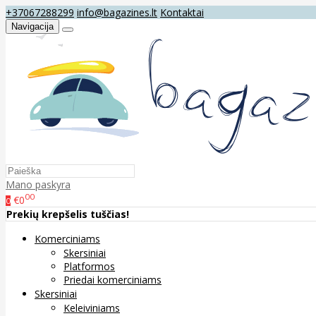
+37067288299
info@bagazines.lt
Kontaktai
Navigacija
Mano paskyra
00
€0
0
Prekių krepšelis tuščias!
Komerciniams
Skersiniai
Platformos
Priedai komerciniams
Skersiniai
Keleiviniams