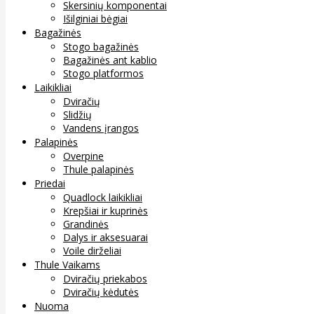
Skersinių komponentai
Išilginiai bėgiai
Bagažinės
Stogo bagažinės
Bagažinės ant kablio
Stogo platformos
Laikikliai
Dviračių
Slidžių
Vandens įrangos
Palapinės
Overpine
Thule palapinės
Priedai
Quadlock laikikliai
Krepšiai ir kuprinės
Grandinės
Dalys ir aksesuarai
Voile dirželiai
Thule Vaikams
Dviračių priekabos
Dviračių kėdutės
Nuoma