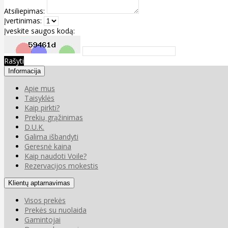
Atsiliepimas:
Įvertinimas:
Įveskite saugos kodą:
Rašyti
Informacija
Apie mus
Taisyklės
Kaip pirkti?
Prekių grąžinimas
D.U.K.
Galima išbandyti
Geresnė kaina
Kaip naudoti Voile?
Rezervacijos mokestis
Klientų aptarnavimas
Visos prekės
Prekės su nuolaida
Gamintojai