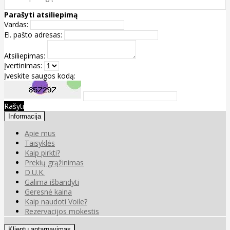
Parašyti atsiliepimą
Vardas:
El. pašto adresas:
Atsiliepimas:
Įvertinimas:
Įveskite saugos kodą:
Rašyti
Informacija
Apie mus
Taisyklės
Kaip pirkti?
Prekių grąžinimas
D.U.K.
Galima išbandyti
Geresnė kaina
Kaip naudoti Voile?
Rezervacijos mokestis
Klientų aptarnavimas