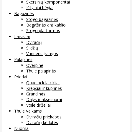
Skersinių komponentai
Išilginiai bėgiai
Bagažinės
Stogo bagažinės
Bagažinės ant kablio
Stogo platformos
Laikikliai
Dviračių
Slidžių
Vandens įrangos
Palapinės
Overpine
Thule palapinės
Priedai
Quadlock laikikliai
Krepšiai ir kuprinės
Grandinės
Dalys ir aksesuarai
Voile dirželiai
Thule Vaikams
Dviračių priekabos
Dviračių kėdutės
Nuoma