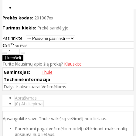
Prekės kodas:
201007xx
Turimas kiekis:
Prekė sandėlyje
Pasirinkite :
95
€54
su PVM
Turite klausimų apie šią prekę?
Klauskite
Gamintojas:
Thule
Techninė informacija
Dalys ir aksesuarai
Vežimėliams
Aprašymas
(0) Atsiliepimai
Apsaugokite savo Thule vaikišką vežimėlį nuo lietaus.
Parenkami pagal vežimėlio modelį užtikrinant maksimalią
apsaugą nuo lietaus.