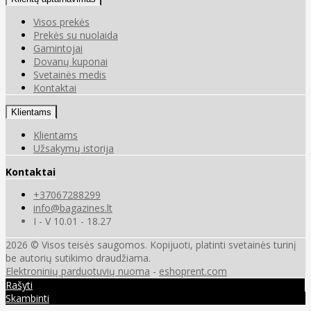
Visos prekės
Prekės su nuolaida
Gamintojai
Dovanų kuponai
Svetainės medis
Kontaktai
Klientams
Klientams
Užsakymų istorija
Kontaktai
+37067288299
info@bagazines.lt
I - V 10.01 - 18.27
2026 © Visos teisės saugomos. Kopijuoti, platinti svetainės turinį
be autorių sutikimo draudžiama.
Elektroninių parduotuvių nuoma
-
eshoprent.com
Rašyti
Skambinti