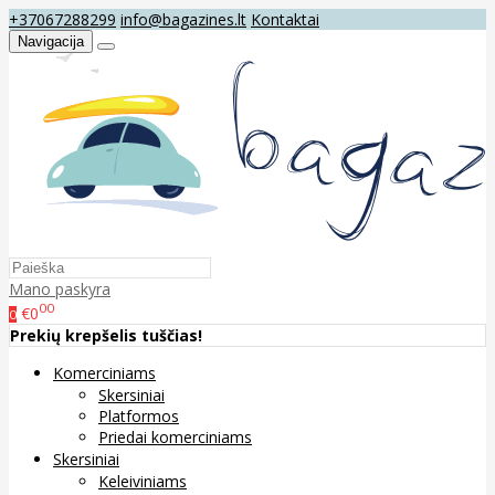
+37067288299
info@bagazines.lt
Kontaktai
Navigacija
Mano paskyra
00
€0
0
Prekių krepšelis tuščias!
Komerciniams
Skersiniai
Platformos
Priedai komerciniams
Skersiniai
Keleiviniams