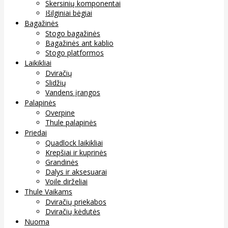
Skersinių komponentai
Išilginiai bėgiai
Bagažinės
Stogo bagažinės
Bagažinės ant kablio
Stogo platformos
Laikikliai
Dviračių
Slidžių
Vandens įrangos
Palapinės
Overpine
Thule palapinės
Priedai
Quadlock laikikliai
Krepšiai ir kuprinės
Grandinės
Dalys ir aksesuarai
Voile dirželiai
Thule Vaikams
Dviračių priekabos
Dviračių kėdutės
Nuoma