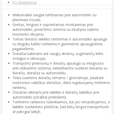
(0) Atsiliepimai
Maksimaliai saugiai tvirtinamas prie automobilio su
plieniniais trosais.
Greitas, lengvas ir suprantamas montavimas prie
automobilio, priveržimo sistema su intuityviu sukimo
momento ribojimu.
Tvirtas dviračio laikiklio tvirtinimas ir automobilio apsauga
su dvigubu kablio tvirtinimu ir guminėmis apsauginėmis
pagalvėlėmis.
Dviračiai kabinami ant saugių atramų, sugeriančių kelio
smūgius ir vibracijas.
Transporto priemonių ir dviračių apsauga su integruota
anti-siūbavimo sistema, neleidžiančia susiliesti dviračiui su
dviračiu, dviračiui su automobiliu.
Tinka įvairiems dviračių rėmams / geometrijai, įskaitant
mažesnius vaikiškus dviračius, dėka reguliuojamų tvirtinimo
rankenų.
Dviračiai rakinami prie laikiklio ir dviračių laikiklius prie
automobilio (užraktai pridedami).
Tvirtinimo rankenos nulenkiamos, kai jos nenaudojamos, o
laikiklis susilanksto plokščiai, kad būtų lengva transportuoti
ar patogiai laikyti.