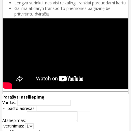
Lengva surinkti, nes visi reikalingi įrankiai parduodami kartu.
Galima atidaryti transporto priemonės bagažinę be
pritvirtintų dviračių.
Vartotojo instrukcija
Atsarginių dalių sąrašas
Parašyti atsiliepimą
Vardas:
El. pašto adresas:
Atsiliepimas:
Įvertinimas: