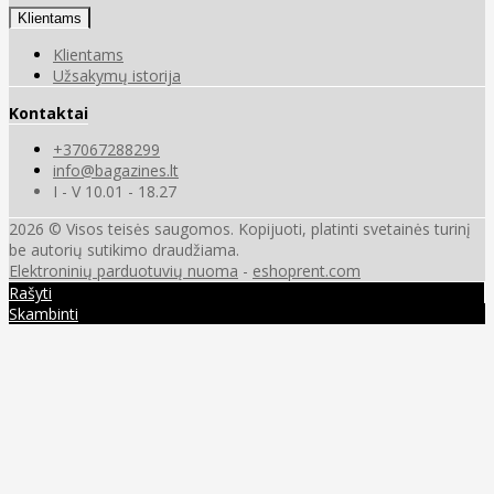
Klientams
Klientams
Užsakymų istorija
Kontaktai
+37067288299
info@bagazines.lt
I - V 10.01 - 18.27
2026 © Visos teisės saugomos. Kopijuoti, platinti svetainės turinį
be autorių sutikimo draudžiama.
Elektroninių parduotuvių nuoma
-
eshoprent.com
Rašyti
Skambinti